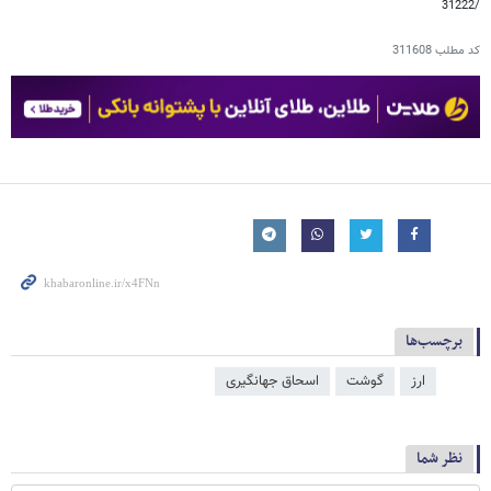
/31222
کد مطلب
311608
برچسب‌ها
ارز
گوشت
اسحاق جهانگیری
نظر شما