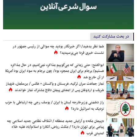
در بحث مشارکت کنید
شما نظر بدهید/ اگر خبرنگار بودید چه سوالی از رئیس جمهور در
نشست خبری فردا می‌پرسیدید؟
ابوالفتح: حتی زمانی که می‌گوییم مذاکره نمی‌کنیم، در حال مذاکره
هستیم/ برجام برای ایران معجزه بود/ چون برجام به سود ایران بود آمریکا
از آن خارج شد
نماز جماعت سران ترکیه، عربستان و پاکستان + عکس / بن‌سلمان، شهباز
شریف و اردوغان پس از امضای پیمان دفاع مشترک نماز خواندند
راز دشمنی وزیرخارجه لبنان با ایران / یوسف رجی چه ارتباطی با حزب
نزدیک به اسرائیل دارد؟
«پیمان مکه» و آرایش جدید منطقه / ائتلاف نظامی جدید اسلامی چه
پیامی برای تهران دارد؟ / مثلث ریاض، آنکارا و اسلام‌آباد علیه خلاء
امنیتی غرب