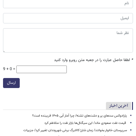
*
لطفا حاصل عبارت را در جعبه متن روبرو وارد کنید
9 + 0 =
ارسال
آخرین اخبار
پارادوکس سدهای پر و دشت‌های تشنه/ چرا آمار آبی ۱۴۰۵ فریبنده است؟
قیمت نفت صعودی ماند/ این سیگنال‌ها بازار نفت را متلاطم کرد
سرپرستان خانوار بخوانند/ زمان شارژ کالابرگ برخی شهروندان تغییر کرد/ جزییات