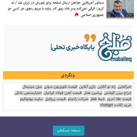
سناتور آمریکایی خواهان ارسال اسلحه برای شورش در ایران شد / تد
کروز: فرقی نمی‌کند پسر شاه روی کار بیاید یا مریم رجوی، هر کسی جز
جمهوری اسلامی
وبگردی
خبرآنلاین
راه نو آنلاین
بازی آنلاین
قیمت تلویزیون سونی
مبل مینیمال
جراح بینی گوشتی
پرشین هتل
قیمت آهن فولاد ایرانیان
اعتبارسنجی بانکی
قیمت طلا امروز
بلیط قطار
شرکت رادوکو
قیمت پروفیل
سایت یوتوتایمز
خرید اکانت chatgpt
نسخه دسکتاپ