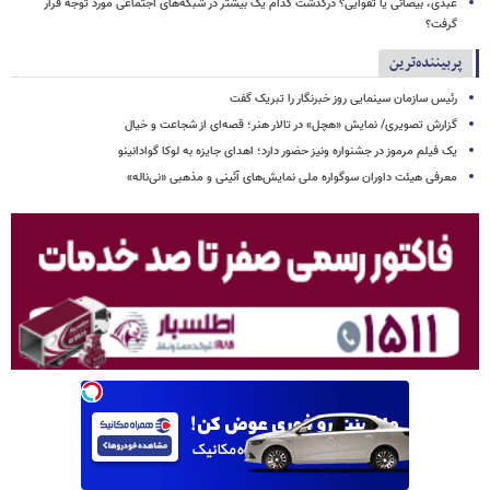
عبدی، بیضائی یا تقوایی؟ درگذشت کدام یک بیشتر در شبکه‌های اجتماعی مورد توجه قرار
گرفت؟
پربیننده‌ترین
رئیس سازمان سینمایی روز خبرنگار را تبریک گفت
گزارش تصویری/ نمایش «هچل» در تالار هنر؛ قصه‌ای از شجاعت و خیال
یک فیلم مرموز در جشنواره ونیز حضور دارد؛ اهدای جایزه به لوکا گوادانینو
معرفی هیئت داوران سوگواره ملی نمایش‌های آئینی و مذهبی «نی‌ناله»