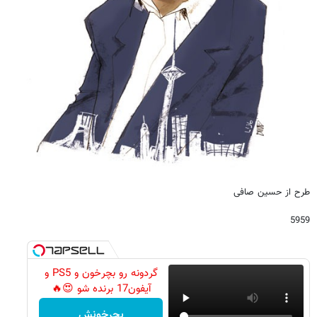
طرح از حسین صافی
5959
گردونه رو بچرخون و PS5 و
آیفون17 برنده شو 😍🔥
بچرخونش