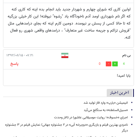
اولین کاری که شورای چهارم و شهردار جدید باید انجام بده اینه که کاری کنه
که اگر نام شهرداری اومد آدم ناخودآگاه یاد "رشوه" نیوفته! این کار خیلی بزرگیه
که تا حالا کسی از پسش بر نیومده. دومین کارم اینه که بجای درامدهایی مثل
"فروش تراکم و جریمه ساخت غیر متعارف" ، درامدهای واقعی شهری رو فعال
کنه.
بی نام
۰۷:۲۱ - ۱۳۹۲/۰۶/۱۵
پاسخ
0
4
بابا امید!
آخرین اخبار
انیمیشن «یارپ» وارد فاز تولید شد
«سبیل‌السلطنه» به سنگلج می‌آید
اجرای «خسوف»؛ روایت موسیقایی عاشورا در تالار وحدت
نامزدی بهترین فیلم و بازیگری «دوچرخه آبی» در ۲ جشنواره جهانی/ نمایش فیلم در ۳ جشنواره
دیگر