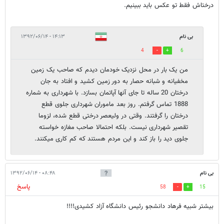
درختاش فقط تو عکس باید ببینیم.
بی نام
۱۴:۱۳ - ۱۳۹۲/۰۶/۱۴
4
6
من یک بار در محل نزدیک خودمان دیدم که صاحب یک زمین
مخفیانه و شبانه حصار به دور زمین کشید و افتاد به جان
درختان 20 ساله تا جای آنها آپاتمان بسازد. با شهرداری به شماره
1888 تماس گرفتم. روز بعد ماموران شهرداری جلوی قطع
درختان را گرفتند. وقتی در ولیعصر درختی قطع شده، لزوما
تقصیر شهرداری نیست. بلکه احتمالا صاحب مغازه خواسته
جلوی دید را باز کند و این مردم هستند که کم کاری میکنند.
بی نام
۰۸:۴۸ - ۱۳۹۲/۰۶/۱۴
پاسخ
58
15
بیشتر شبیه فرهاد دانشجو رئیس دانشگاه آزاد کشیدی!!!!