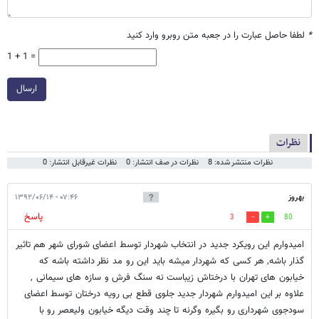
*
لطفا حاصل عبارت را در جعبه متن روبرو وارد کنید
1 + 1 =
ارسال
نظرات
نظرات منتشر شده: 8
نظرات در صف انتشار: 0
نظرات غیرقابل انتشار: 0
بهروز
۰۷:۴۶ - ۱۳۹۲/۰۶/۱۴
پاسخ
3
80
امیدوارم این رویکرد جدید در انتخاب شهردار توسط اعضای شورای شهر هم تاثیر
گذار باشه, هر کسی که شهردار میشه باید این رو مد نظر داشته باشه که
خیابون های تهران با درختاش زیباست نه سنگ فرش و سازه های سیمانی ,
علاوه بر این امیدوارم شهردار جدید جلوی قطع بی رویه درختان توسط اعضای
سودجوی شهرداری رو بگیره وگرنه تا چند وقت دیگه خیابون ولیعصر رو با