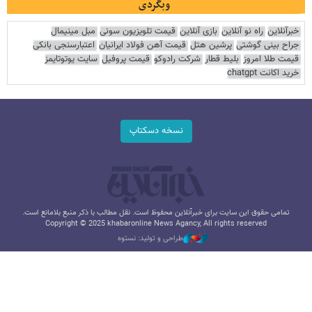
وبگردی
خبرآنلاین
راه نو آنلاین
بازی آنلاین
قیمت تلویزیون سونی
مبل مینیمال
جراح بینی گوشتی
پرشین هتل
قیمت آهن فولاد ایرانیان
اعتبارسنجی بانکی
قیمت طلا امروز
بلیط قطار
شرکت رادوکو
قیمت پروفیل
سایت یوتوتایمز
خرید اکانت chatgpt
نسخه دسکتاپ
تمامی حقوق این سایت برای خبرآنلاین محفوظ است. نقل مطالب با ذکر منبع بلامانع است.
Copyright © 2025 khabaronline News Agancy, All rights reserved
طراحی و تولید: نستوه