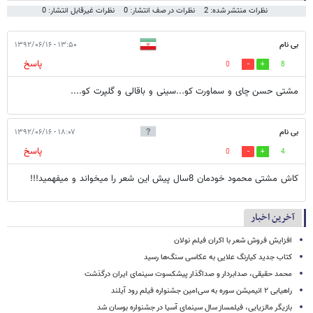
نظرات منتشر شده: 2
نظرات در صف انتشار: 0
نظرات غیرقابل انتشار: 0
بی نام
۱۳:۵۰ - ۱۳۹۲/۰۶/۱۶
پاسخ
0
8
مشتی حسن چای و سماورت کو...سینی و باقالی و گلپرت کو....
بی نام
۱۸:۰۷ - ۱۳۹۲/۰۶/۱۶
پاسخ
0
4
کاش مشتی محمود خودمان 8سال پیش این شعر را میخواند و میفهمید!!!
آخرین اخبار
افزایش فروش شعر با اکران فیلم نولان
کتاب جدید کیارنگ علایی به عکاسی سنگ‌ها رسید
محمد حقیقی، صدابردار و صداگذار پیشکسوت سینمای ایران درگذشت
راهیابی ۲ انیمیشن سوره به سی‌امین جشنواره فیلم رود آیلند
بازیگر مالزیایی، فیلمساز سال سینمای آسیا در جشنواره بوسان شد