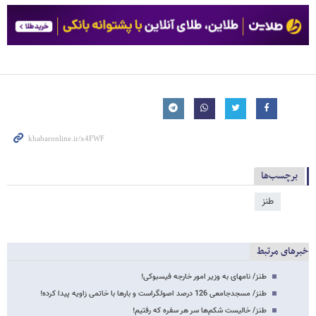
برچسب‌ها
طنز
خبرهای مرتبط
طنز/ نامه​ای به وزیر امور خارجه فیس​بوکی!
طنز/ مسجدجامعی 126 درصد اصولگراست و بارها با خاتمی زاویه پیدا کرده!
طنز/ خالیست شکم‌ها سر هر سفره که رفتیم!