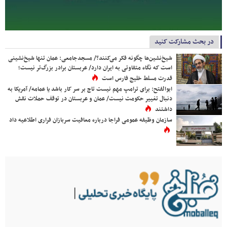
در بحث مشارکت کنید
شیخ‌نشین‌ها چگونه فکر می‌کنند؟/ مسجدجامعی: عمان تنها شیخ‌نشینی
است که نگاه متفاوتی به ایران دارد/ عربستان برادر بزرگ‌تر نیست؛
قدرت مسلط خلیج فارس است
ابوالفتح: برای ترامپ مهم نیست تاج بر سر کار باشد یا عمامه/ آمریکا به
دنبال تغییر حکومت نیست/ عمان و عربستان در توقف حملات نقش
داشتند
سازمان وظیفه عمومی فراجا درباره معافیت سربازان فراری اطلاعیه داد