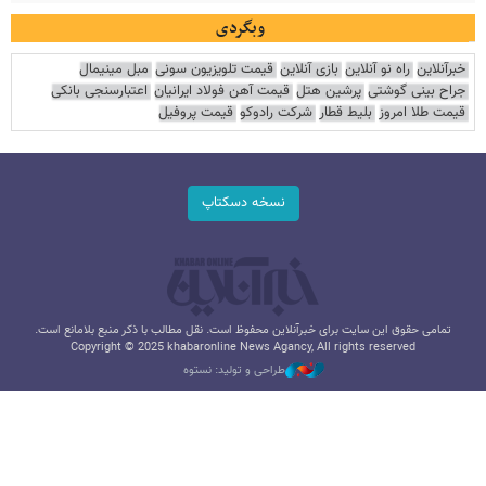
وبگردی
خبرآنلاین
راه نو آنلاین
بازی آنلاین
قیمت تلویزیون سونی
مبل مینیمال
جراح بینی گوشتی
پرشین هتل
قیمت آهن فولاد ایرانیان
اعتبارسنجی بانکی
قیمت طلا امروز
بلیط قطار
شرکت رادوکو
قیمت پروفیل
نسخه دسکتاپ
تمامی حقوق این سایت برای خبرآنلاین محفوظ است. نقل مطالب با ذکر منبع بلامانع است.
Copyright © 2025 khabaronline News Agancy, All rights reserved
طراحی و تولید: نستوه