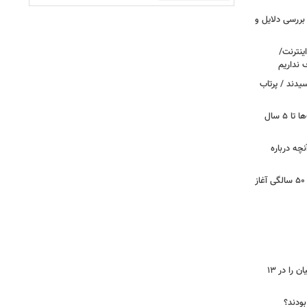
بررسی دلایل و
ینترنت/
 نداریم
یدند / پرتاب
اینترنت در تسخیر ربات‌ها / ترافیک بات‌ها تا ۵ سال
آنچه درباره
کشف تغییری پنهان در مغز که از حدود ۵۰ سالگی آغاز
جاسوس‌افزار چینی «لایت‌اسپای»، قربانیان را در ۱۳
 بودند؟