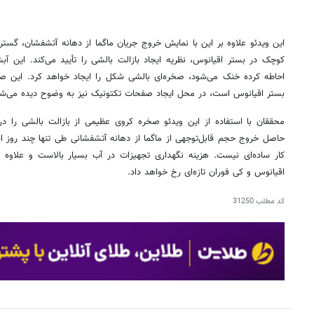
این ویدئو علاوه بر این با نمایش خروج جریان ماگما از دهانه آتشفشان، گس
کوچک در بستر اقیانوس، نظریه ایجاد بازالت بالشی را تأیید می‌کند. این آ
احاطه کرده خنک می‌شود، صخره‌ای بالشی شکل را ایجاد خواهد کرد. این ص
بستر اقیانوس است، در محل ایجاد صفحات تکتونیک نیز به وضوح دیده می‌شو
محققان با استفاده از این ویدئو صخره کروی عظیمی از بازالت بالشی را در
حاصل خروج حجم قابل‌توجهی از ماگما از دهانه آتشفشانی طی تنها چند روز 
کار ساده‌ای نیست. هزینه نگهداری تجهیزات در آب بسیار بالاست و علاوه ب
اقیانوس و کی فوران تازه‌ای رخ خواهد داد.
کد مطلب
31250