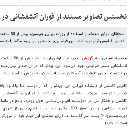
نخستین تصاویر مستند از فوران آتشفشانی در 
محققان موفق شده‌
اعماق اقیانوس آرام تهیه کنند. این فیلم برای نخستین بار، ورود ماگما را به
محبوبه عمیدی
:
به گزارش نیچر
، این اولین‌ب
آتشفشانی بستر اقیانوس تهیه می‌شود، این ویدئو که در آن صدای پس‌زمین
در نشست انجمن ژئوفیزیک آمریکا در سانفرانسیسکو به نمایش درآمده است.
کاترین کاشمن از دانشگاه اورگان، این ویدئو را که از «وست متا ولکانو» واق
«دیدنی» توصیف می‌کند. البته این اولین برداشت از فوران‌های آتشفشانی
کاشمن و همکارانش در «مؤسسه اقیانوس‌شناسی هول وودز»، واقع در ماساچو
تجربه مشابهی را در عمق 500 متری دریا و با فیلم‌بر
نورث‌وست‌روتا-1 پشت سر گذاشته‌اند. (برای تماشای این فیلم باید از مر
استفاده کنید)