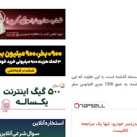
‌ماه گذشته است، با این تفاوت که این
بار توسط «مؤسسه ملی جو و اقیانوس‌شناسی» ایالات متحده به کار گرفته شده، به عمق 1200 متری اقیانوس سفر
دردسر خودرو، تنها یک مراجعه
کافیست