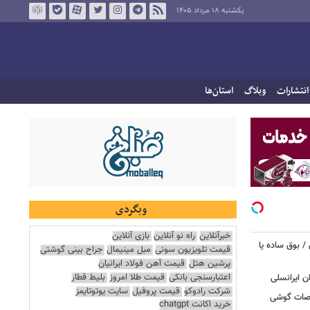
یکشنبه ۱۸ مرداد ۱۴۰۵
انتشارات
وبلاگ
استان‌ها
وبگردی
خبرآنلاین
راه نو آنلاین
بازی آنلاین
 بوق ساده یا
قیمت تلویزیون سونی
مبل مینیمال
جراح بینی گوشتی
پرشین هتل
قیمت آهن فولاد ایرانیان
اعتبارسنجی بانکی
قیمت طلا امروز
بلیط قطار
شرکت رادوکو
قیمت پروفیل
سایت یوتوتایمز
 / «Caviar» مشخصات گوشی
خرید اکانت chatgpt