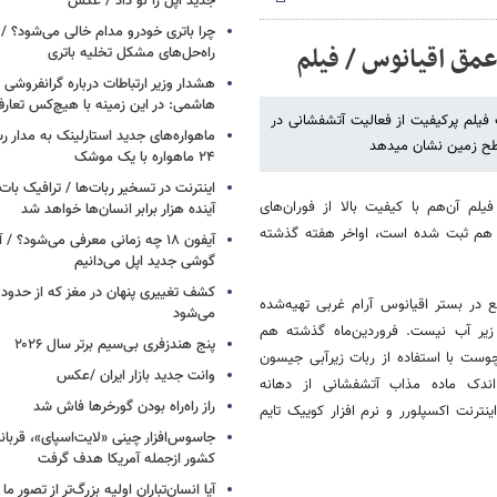
جدید اپل را لو داد / عکس
چرا باتری خودرو مدام خالی می‌شود؟ / 
عمق اقیانوس / فیلم
راه‌حل‌های مشکل تخلیه باتری
هشدار وزیر ارتباطات درباره گرانفروشی ا
هاشمی: در این زمینه با هیچ‌کس تعارف
اند با استفاده از روبات زیر‌آبی جیسون، بیش از 50 ساعت فیلم پرکیفیت از فعالیت آتشفشانی در
ماهواره‌های جدید استارلینک به مدار رس
 سطح زمین نشان میدهد
۲۴ ماهواره با یک موشک
ارست که بیش از 50 ساعت فیلم آن‌هم با کیفیت بالا از فوران‌های
آینده هزار برابر انسان‌ها خواهد شد
ه هم ثبت شده است، اواخر هفته گذشته
آیفون ۱۸ چه زمانی معرفی می‌شود؟ / 
گوشی جدید اپل می‌دانیم
ع در بستر اقیانوس آرام غربی تهیه‌شده
می‌شود
 زیر آب نیست. فروردین‌ماه گذشته هم
پنج هندزفری بی‌سیم برتر سال ۲۰۲۶
ست با استفاده از ربات زیرآبی جیسون
وانت جدید بازار ایران /عکس
داری از خروج اندک ماده مذاب آتشفشانی از دهانه
راز راه‌راه بودن گورخرها فاش شد
ورگر اینترنت اکسپلورر و نرم افزار کوییک تایم
کشور ازجمله آمریکا هدف گرفت
آیا انسان‌تباران اولیه بزرگ‌تر از تصور ما