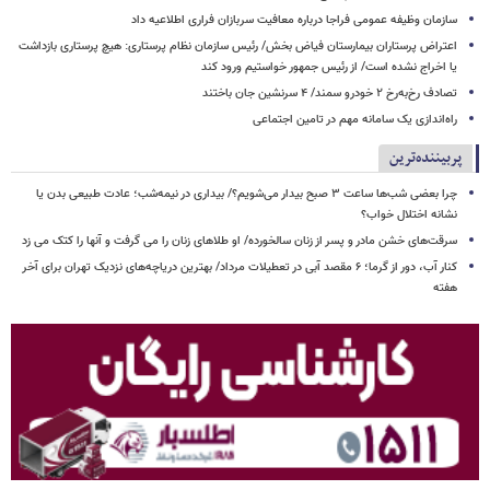
سازمان وظیفه عمومی فراجا درباره معافیت سربازان فراری اطلاعیه داد
اعتراض پرستاران بیمارستان فیاض بخش/ رئیس سازمان نظام پرستاری: هیچ پرستاری بازداشت
یا اخراج نشده است/ از رئیس جمهور خواستیم ورود کند
تصادف رخ‌به‌رخ ۲ خودرو سمند/ ۴ سرنشین جان باختند
راه‌اندازی یک سامانه مهم در تامین اجتماعی
پربیننده‌ترین
چرا بعضی شب‌ها ساعت ۳ صبح بیدار می‌شویم؟/ بیداری در نیمه‌شب؛ عادت طبیعی بدن یا
نشانه اختلال خواب؟
سرقت‌های خشن مادر و پسر از زنان سالخورده/ او طلاهای زنان را می گرفت و آنها را کتک می زد
کنار آب، دور از گرما؛ ۶ مقصد آبی در تعطیلات مرداد/ بهترین دریاچه‌های نزدیک تهران برای آخر
هفته