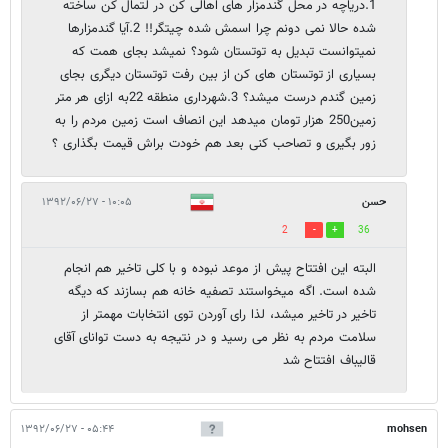
1.دریاچه در محل گندمزار های اهالی کن در لتمال کن ساخته
شده حالا نمی دونم چرا اسمش شده چیتگر!! 2.آیا گندمزارها
نمیتوانست تبدیل به توتستان شود؟ نمیشد بجای همت که
بسیاری از توتستان های کن از بین رفت توتستان دیگری بجای
زمین گندم درست میشد؟ 3.شهرداری منطقه 22به ازای هر متر
زمین250 هزار تومان میدهد این انصاف است زمین مردم را به
زور بگیری و تصاحب کنی بعد هم خودت براش قیمت بگذاری ؟
حسن
۱۰:۰۵ - ۱۳۹۲/۰۶/۲۷
2
36
البته این افتتاح پیش از موعد نبوده و با کلی تاخیر هم انجام
شده است. اگه میخواستند تصفیه خانه هم بسازند که دیگه
تاخیر در تاخیر میشد، لذا رای آوردن توی انتخابات مهمتر از
سلامت مردم به نظر می رسید و در نتیجه به دست توانای آقای
قالیباف افتتاح شد
۰۵:۴۴ - ۱۳۹۲/۰۶/۲۷
mohsen