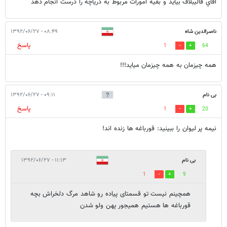
آقاي قاليبلاف بيايد و بقيه امورات مربوط به درياچه را درست انجام دهد
ناصرالدین شاه
۰۸:۴۹ - ۱۳۹۲/۰۶/۲۷
پاسخ
1
64
همه چیزمان به همه چیزمان میاید!!!
بی نام
۰۹:۱۱ - ۱۳۹۲/۰۶/۲۷
پاسخ
1
20
نیمه پر لیوان را ببینید: قورباغه ها زنده اند!
بی نام
۱۱:۱۳ - ۱۳۹۲/۰۶/۲۷
1
9
همچینم نیست تو قسمتای پیاده رو شاهد مرگ دلخراش بچه
قورباغه ها هستیم همیجور پهن ولو شدن