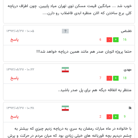
خوب شد ... میانگین قیمت مسکن توی تهران میاد پاییین. چون اطراف دریاچه
کلی برج ساختن که الان منظره ابدی فاضلاب رو دارن....
ناشناس
۱۰:۰۵ - ۱۳۹۲/۰۶/۲۷
پاسخ
6
16
حتما پروژه اتوبان صدر هم مانند همین دریاچه خواهد شد!!!
مهدی
۱۰:۲۲ - ۱۳۹۲/۰۶/۲۷
پاسخ
7
18
منتظر یه اتفاقه دیگه هم برای پل صدر باشید..
۱۰:۲۸ - ۱۳۹۲/۰۶/۲۷
lk
پاسخ
2
9
با خانواده در ماه مبارك رمضان يه سري به درياچه زديم چيزي كه بيشتر به
چشم ديديم بچه قورباغه هاي خيلي زيادي بود كه ميان مردم در حركت و پرش