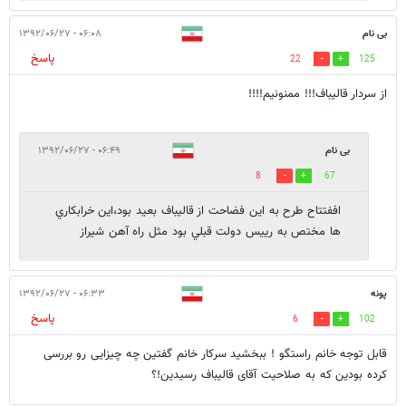
بی نام
۰۶:۰۸ - ۱۳۹۲/۰۶/۲۷
پاسخ
22
125
از سردار قالیباف!!! ممنونیم!!!!
بی نام
۰۶:۴۹ - ۱۳۹۲/۰۶/۲۷
8
67
اففتتاح طرح به اين فضاحت از قاليباف بعيد بود،اين خرابكاري
ها مختص به رييس دولت قبلي بود مثل راه آهن شيراز
پونه
۰۶:۳۳ - ۱۳۹۲/۰۶/۲۷
پاسخ
6
102
قابل توجه خانم راستگو ! ببخشید سرکار خانم گفتین چه چیزایی رو بررسی
کرده بودین که به صلاحیت آقای قالیباف رسیدین!؟