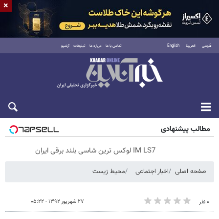
×
فارسی
العربية
English
تماس با ما
درباره ما
تبلیغات
آرشیو
پنجشنبه ۱۵ مرداد ۱۴۰۵
مطالب پیشنهادی
IM LS7 لوکس ترین شاسی بلند برقی ایران
صفحه اصلی
اخبار اجتماعی
محیط زیست
۲۷ شهریور ۱۳۹۲ - ۰۵:۲۲
۰ نفر