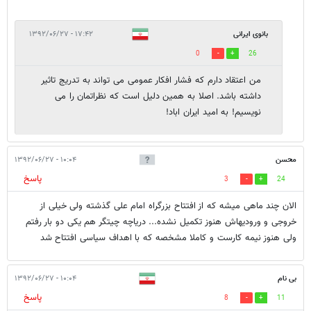
بانوى ايرانى
۱۷:۴۲ - ۱۳۹۲/۰۶/۲۷
0
26
من اعتقاد دارم كه فشار افكار عمومى مى تواند به تدريج تاثير
داشته باشد. اصلا به همين دليل است كه نظراتمان را مى
نويسيم! به اميد ايران اباد!
محسن
۱۰:۰۴ - ۱۳۹۲/۰۶/۲۷
پاسخ
3
24
الان چند ماهی میشه که از افتتاح بزرگراه امام علی گذشته ولی خیلی از
خروجی و ورودیهاش هنوز تکمیل نشده... دریاچه چیتگر هم یکی دو بار رفتم
ولی هنوز نیمه کارست و کاملا مشخصه که با اهداف سیاسی افتتاح شد
بی نام
۱۰:۰۴ - ۱۳۹۲/۰۶/۲۷
پاسخ
8
11