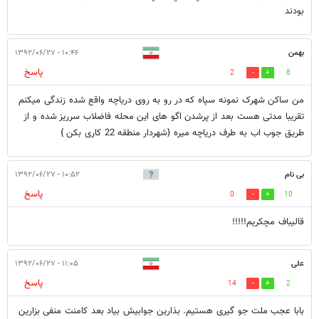
بودند
بهمن
۱۰:۴۶ - ۱۳۹۲/۰۶/۲۷
پاسخ
2
8
من ساکن شهرک نمونه سپاه که در رو به روی دریاچه واقع شده زندگی میکنم
تقریبا مدتی هست بعد از پرشدن اگو های این محله فاضلاب سرریز شده و از
طریق جوب اب به طرف دریاچه میره {شهردار منطقه 22 کاری بکن }
بی نام
۱۰:۵۲ - ۱۳۹۲/۰۶/۲۷
پاسخ
0
10
قالیباف مچکریم!!!!!
علی
۱۱:۰۵ - ۱۳۹۲/۰۶/۲۷
پاسخ
14
2
بابا عجب ملت جو گیری هستیم. بذارین جوابیش بیاد بعد کامنت منفی بزارین