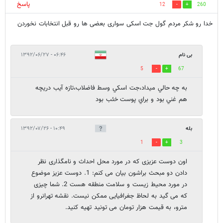
پاسخ
12
260
خدا رو شکر مردم گول جت اسکی سواری بعضی ها رو قبل انتخابات نخوردن
بی نام
۰۶:۴۶ - ۱۳۹۲/۰۶/۲۷
5
67
به چه حالي ميداد،جت اسكي وسط فاضلاب،تازه آيب دريچه
هم غني بود و براي پوست خئب بود
بله
۱۰:۴۹ - ۱۳۹۲/۰۷/۲۶
1
3
اون دوست عزیزی که در مورد محل احداث و نامگذاری نظر
دادن دو مبحث براشون بیان می کنم: 1. دوست عزیز موضوع
در مورد محیط زیست و سلامت منطقه هست 2. شما چیزی
که می گید به لحاظ جغرافیایی ممکن نیست. نقشه تهرانرو از
مترو، به قیمت هزار تومان می تونید تهیه کنید.