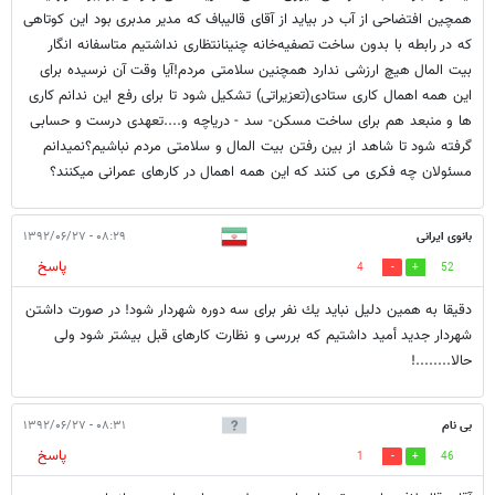
همچین افتضاحی از آب در بیاید از آقای قالیباف که مدیر مدبری بود این کوتاهی
که در رابطه با بدون ساخت تصفیه‌خانه چنینانتظاری نداشتیم متاسفانه انگار
بیت المال هیچ ارزشی ندارد همچنین سلامتی مردم!آیا وقت آن نرسیده برای
این همه اهمال کاری ستادی(تعزیراتی) تشکیل شود تا برای رفع این ندانم کاری
ها و منبعد هم برای ساخت مسکن- سد - دریاچه و....تعهدی درست و حسابی
گرفته شود تا شاهد از بین رفتن بیت المال و سلامتی مردم نباشیم؟نمیدانم
مسئولان چه فکری می کنند که این همه اهمال در کارهای عمرانی میکنند؟
بانوى ايرانى
۰۸:۲۹ - ۱۳۹۲/۰۶/۲۷
پاسخ
4
52
دقيقا به همين دليل نبايد يك نفر براى سه دوره شهردار شود! در صورت داشتن
شهردار جديد أميد داشتيم كه بررسى و نظارت كارهاى قبل بيشتر شود ولى
حالا........!
بی نام
۰۸:۳۱ - ۱۳۹۲/۰۶/۲۷
پاسخ
1
46