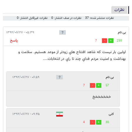
نظرات
نظرات منتشر شده: 37
نظرات در صف انتشار: 0
نظرات غیرقابل انتشار: 0
بی نام
۰۵:۳۹ - ۱۳۹۲/۰۶/۲۷
پاسخ
7
250
اولين بار نيست كه شاهد افتتاح هاي زودتر از موعد هستيم. سلامت و
بهداشت و امنيت مردم فداي چند تا راي در انتخابات....
بی نام
۰۶:۵۹ - ۱۳۹۲/۰۶/۲۷
7
57
خخخخخخخ
کنی
۰۹:۴۵ - ۱۳۹۲/۰۶/۲۷
4
30