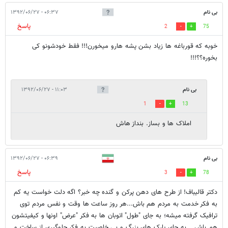
بی نام
۰۶:۳۷ - ۱۳۹۲/۰۶/۲۷
پاسخ
2
75
خوبه که قورباغه ها زیاد بشن پشه هارو میخورن!!! فقط خودشونو کی
بخوره؟؟!!!
بی نام
۱۱:۰۳ - ۱۳۹۲/۰۶/۲۷
1
13
املاک ها و بساز. بنداز هاش
بی نام
۰۶:۳۹ - ۱۳۹۲/۰۶/۲۷
پاسخ
3
78
دکتر قالیباف! از طرح های دهن پرکن و گنده چه خبر؟ اگه دلت خواست یه کم
به فکر خدمت به مردم هم باش...هر روز ساعت ها وقت و نفس مردم توی
ترافیک گرفته میشه؛ به جای "طول" اتوبان ها به فکر "عرض" اونها و کیفیتشون
هم باش... به جای پارک های بزرگ و بی خاصیت به فکر جلوگیری از ساخت و