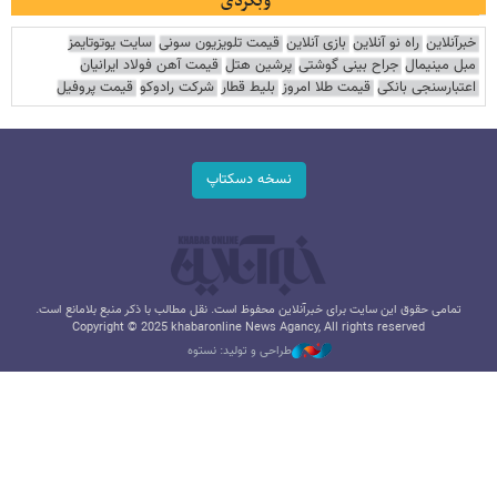
وبگردی
خبرآنلاین
راه نو آنلاین
بازی آنلاین
قیمت تلویزیون سونی
سایت یوتوتایمز
مبل مینیمال
جراح بینی گوشتی
پرشین هتل
قیمت آهن فولاد ایرانیان
اعتبارسنجی بانکی
قیمت طلا امروز
بلیط قطار
شرکت رادوکو
قیمت پروفیل
نسخه دسکتاپ
تمامی حقوق این سایت برای خبرآنلاین محفوظ است. نقل مطالب با ذکر منبع بلامانع است.
Copyright © 2025 khabaronline News Agancy, All rights reserved
طراحی و تولید: نستوه