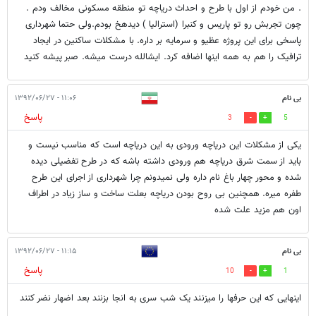
. من خودم از اول با طرح و احداث دریاچه تو منطقه مسکونی مخالف ودم .
چون تجربش رو تو پاریس و کنبرا (استرالیا ) دیدهخ بودم.ولی حتما شهرداری
پاسخی برای این پروژه عظیو و سرمایه بر داره. با مشکلات ساکنین در ایجاد
ترافیک را هم به همه اینها اضافه کرد. ایشالله درست میشه. صبر پیشه کنید
بی نام
۱۱:۰۶ - ۱۳۹۲/۰۶/۲۷
پاسخ
3
5
یکی از مشکلات این دریاچه ورودی به این دریاچه است که مناسب نیست و
باید از سمت شرق دریاچه هم ورودی داشته باشه که در طرح تفضیلی دیده
شده و محور چهار باغ نام داره ولی نمیدونم چرا شهرداری از اجرای این طرح
طفره میره. همچنین بی روح بودن دریاچه بعلت ساخت و ساز زیاد در اطراف
اون هم مزید علت شده
بی نام
۱۱:۱۵ - ۱۳۹۲/۰۶/۲۷
پاسخ
10
1
اینهایی که این حرفها را میزنند یک شب سری به انجا بزنند بعد اضهار نضر کنند