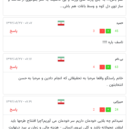
ساز توی دل کوه و وسط باغات هم باش...
حمید
۰۷:۰۷ - ۱۳۹۲/۰۶/۲۷
پاسخ
3
45
تاسف باره !!!!
بی نام
۰۷:۱۶ - ۱۳۹۲/۰۶/۲۷
پاسخ
4
63
خانم راستگو واقعا مرحبا به تحقیقاتی که انجام دادین و مرحبا به حسن
انتخابتون .
میرزایی
۰۷:۴۱ - ۱۳۹۲/۰۶/۲۷
پاسخ
2
24
نمیدانم چه بلایی خودمان داریم سر خودمان می آوریم؟چرا افتتاح طرحها باید
اینقدر عجولانه باشد و کلی نیروی انسانی - هزینه مالی و زمان بر ببرد درنهایت