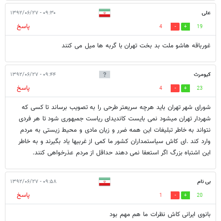
علی
۰۹:۳۰ - ۱۳۹۲/۰۶/۲۷
پاسخ
4
19
غورباقه هاشو ملت بد بخت تهران با گربه ها میل می کنند
کیومرث
۰۹:۴۴ - ۱۳۹۲/۰۶/۲۷
پاسخ
4
23
شورای شهر تهران باید هرچه سریعتر طرحی را به تصویب برساند تا کسی که
شهردار تهران میشود نمی بایست کاندیدای ریاست جمبهوری شود تا هر فردی
نتواند به خاطر تبلیغات این همه ضرر و زیان مادی و محیط زیستی به مردم
وارد کند .ای کاش سیاستمداران کشور ما کمی از غربیها یاد بگیرند و به خاطر
این اشتباه بزرگ اگر استعفا نمی دهند حداقل از مردم عذرخواهی کنند.
بی نام
۰۹:۵۸ - ۱۳۹۲/۰۶/۲۷
پاسخ
1
20
بانوی ایرانی کاش نظرات ما هم مهم بود