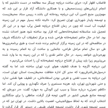
فاضلاب اظهار کرد: «برای ساخت دریاچه چیتگر سه مطالعه در دست داشتیم که با
انجام ارزیابی‌های زیست‌محیطی و با همکاری دانشگاه آزاد قرار بر این شد که
مهم‌ترین منبع تامین آب این دریاچه رودخانه کن باشد.» رییس ستاد محیط‌زیست
و توسعه پایدار شهرداری تهران تصریح کرد: «البته نکته بسیار مهم در این زمینه
کیفیت آب است که چون در زمان افتتاح دریاچه فصل پرآب نبود و در این کار
تعجیل شد متاسفانه تصفیه‌خانه‌هایی که قرار بود ساخته شود هنوز احداث نشده
بود. اما در حال حاضر تصفیه‌خانه طراحی شده و مرکز تحقیقات آب دانشگاه شریف
در مناقصه‌ای که در این زمینه برگزار کرده‌ایم برنده شده است و طبق برنامه‌ریزی‌ها
طی دو سال تمام مراحل طراحی، جانمایی و ساخت آن به اتمام رسیده و به
بهره‌برداری خواهد رسید. در حال حاضر نقدی را که در این زمینه به ما وارد شده
می‌پذیریم زیرا باید پیش از افتتاح دریاچه تصفیه‌خانه آن را احداث می‌کردیم.»
این دریاچه اگرچه با هدف تلطیف هوای غرب تهران ساخته شد اما به گفته
«رسول‌علی‌اشرفی‌پور» که مدیر کل اداره حفاظت محیط‌زیست استان تهران است،
این دریاچه به سبب تفننی و تفرجی بودن استفاده‌اش، در تلطیف هوا نقشی ندارد
و حتی شهرداری تهران، باید هزینه مستمری را صرف نگهداری و پویایی آن کند. اما
«کاظم نصرتی» درباره منشأ و سبب این آلودگی به «بهار» گفت: «در دوره‌ای که
توسعه منابع طبیعی کشور در کانون توجه قرار گرفت، مناطقی را برای جنگلکاری
انتخاب کردند که به لحاظ سوق‌الجیشی، اهمیت بالایی داشت. در تهران نیز که در
مسیر توسعه شهری قرار داشت، توسعه فضای طبیعی در دستور کار قرار گرفت تا