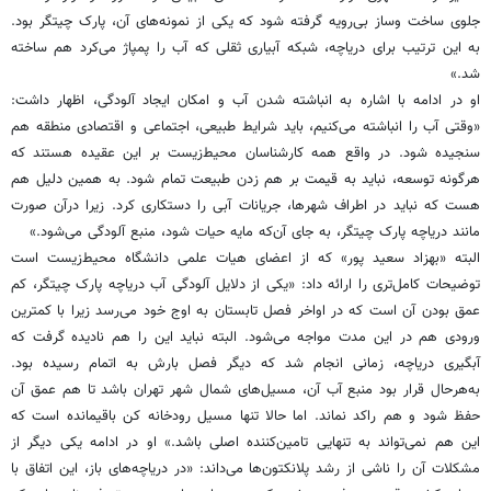
جلوی ساخت وساز بی‌رویه گرفته شود که یکی از نمونه‌های آن، پارک چیتگر بود.
به این ترتیب برای دریاچه، شبکه آبیاری ثقلی که آب را پمپاژ می‌کرد هم ساخته
شد.»
او در ادامه با اشاره به انباشته شدن آب و امکان ایجاد آلودگی، اظهار داشت:
«وقتی آب را انباشته می‌کنیم، باید شرایط طبیعی، اجتماعی و اقتصادی منطقه هم
سنجیده شود. در واقع همه کارشناسان محیط‌زیست بر این عقیده هستند که
هرگونه توسعه، نباید به قیمت بر هم زدن طبیعت تمام شود. به همین دلیل هم
هست که نباید در اطراف شهرها، جریانات آبی را دستکاری کرد. زیرا درآن صورت
مانند دریاچه پارک چیتگر، به جای آن‌که مایه حیات شود، منبع‌ آلودگی می‌شود.»
البته «بهزاد سعید پور» که از اعضای هیات علمی دانشگاه محیط‌زیست است
توضیحات کامل‌تری را ارائه داد: «یکی از دلایل آلودگی آب دریاچه پارک چیتگر، کم
عمق بودن آن است که در اواخر فصل تابستان به اوج خود می‌رسد زیرا با کمترین
ورودی هم در این مدت مواجه می‌شود. البته نباید این را هم نادیده گرفت که
آبگیری دریاچه، زمانی انجام شد که دیگر فصل بارش به اتمام رسیده بود.
به‌هرحال قرار بود منبع آب آن، مسیل‌های شمال شهر تهران باشد تا هم عمق آن
حفظ شود و هم راکد نماند. اما حالا تنها مسیل رودخانه کن باقیمانده است که
این هم نمی‌تواند به تنهایی تامین‌کننده اصلی باشد.» او در ادامه یکی دیگر از
مشکلات آن را ناشی از رشد پلانکتون‌ها می‌داند: «در دریاچه‌های باز، این اتفاق با