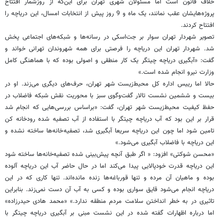
خلاف قانون است اما مسئولان شهری تهران برای این‌که از روزشمار افتتاح
پروژه‌هایشان عقب نمانند، یک ماه و 9 روز پیش از انتخابات امسال، این دریاچه را
افتتاح کردند.
تصویر شهردار تهران سوار بر جت‌اسکی در رسانه‌ها و شبکه‌های اجتماعی پخش
شد. شهردار تهران این دریاچه را فرصتی برای همه شهروندان تهرانی خواند و
گفت: «آبگیری دریاچه چیتگر یک کار منطقی و اصولی بوده که با هماهنگی کامل
وزارت نیرو انجام شده است.»
حالا اما رییس اداره کل محیط‌زیست شهر تهران، حرف‌های دیگری می‌زند. او در
بیست و ششمین نشست تالار گفت‌وگوی سبز با محوریت نقش شبکه فاضلاب در
حفظ کیفیت محیط‌زیست شهر تهران، گفت: «براساس بررسی‌هایی که انجام شد
قرار بر این بود که آب دریاچه چیتگر با استفاده از آب تصفیه شده رودخانه کن
تامین شود اما چون این دریاچه سریعا آبگیری شد، تصفیه‌خانه‌ها ساخته نشده و
این دریاچه با فاضلاب آبگیری می‌شود.»
«محسن شوکتی» افزود: « اگر طبق آنچه پیش‌بینی شده تصفیه‌خانه‌ها ساخته شود
این دریاچه قدرت خودپالایی پیدا می‌کند اما در حال حاضر آب این دریاچه آلوده
بوده و ماهیان آن مرده و تنها قورباغه‌ها زنده مانده‌اند. تنها کاری که در این
دریاچه انجام می‌شود قایق سواری بوده و کسی به آب آن دست نمی‌زند. بنابراین
تاثیری در به خطر انداختن سلامت مردم منطقه ندارد.» «محمد هادی حیدرزاده»
اما درباره اظهارات گفته شده در این نشست مبنی بر آبگیری دریاچه چیتگر با