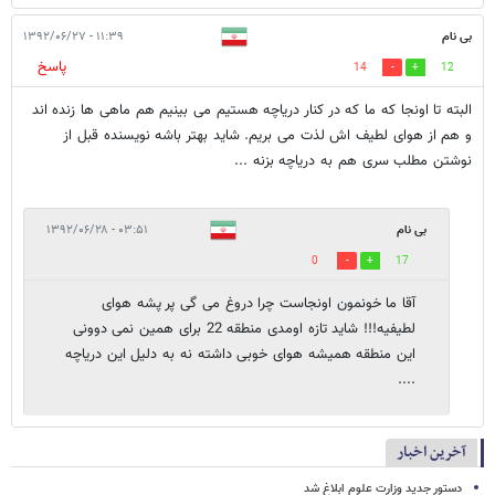
بی نام
۱۱:۳۹ - ۱۳۹۲/۰۶/۲۷
پاسخ
14
12
البته تا اونجا که ما که در کنار دریاچه هستیم می بینیم هم ماهی ها زنده اند
و هم از هوای لطیف اش لذت می بریم. شاید بهتر باشه نویسنده قبل از
نوشتن مطلب سری هم به دریاچه بزنه ...
بی نام
۰۳:۵۱ - ۱۳۹۲/۰۶/۲۸
0
17
آقا ما خونمون اونجاست چرا دروغ می گی پر پشه هوای
لطیفیه!!! شاید تازه اومدی منطقه 22 برای همین نمی دوونی
این منطقه همیشه هوای خوبی داشته نه به دلیل این دریاچه
....
آخرین اخبار
دستور جدید وزارت علوم ابلاغ شد