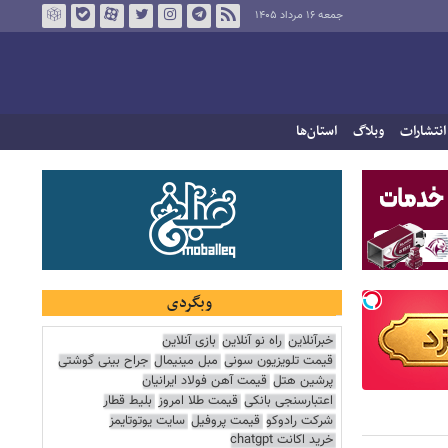
جمعه ۱۶ مرداد ۱۴۰۵
انتشارات
وبلاگ
استان‌ها
وبگردی
خبرآنلاین
راه نو آنلاین
بازی آنلاین
قیمت تلویزیون سونی
مبل مینیمال
جراح بینی گوشتی
پرشین هتل
قیمت آهن فولاد ایرانیان
اعتبارسنجی بانکی
قیمت طلا امروز
بلیط قطار
شرکت رادوکو
قیمت پروفیل
سایت یوتوتایمز
خرید اکانت chatgpt