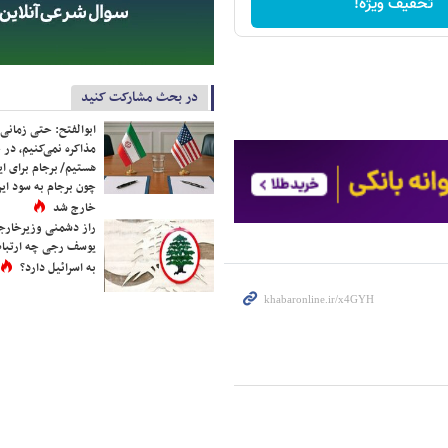
تخفیف ویژه!
در بحث مشارکت کنید
ابوالفتح: حتی زمانی 
مذاکره نمی‌کنیم، در 
هستیم/ برجام برای ای
چون برجام به سود ایرا
خارج شد
راز دشمنی وزیرخارجه 
یوسف رجی چه ارتباط
به اسرائیل دارد؟