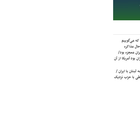
که می‌گوییم
حال مذاکره
ران معجزه بود/
ن بود آمریکا از آن
لبنان با ایران /
ی با حزب نزدیک