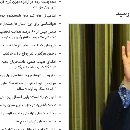
شهریور/ جزئیات
اسامی ژل‌های غیر مجاز شستشوی پو
هواشناسی برای این استان‌ها هشدار صا
صدور بیش از ۹۰ درصد هدایت 
ثبت نام ۷۰ درصد دانش‌آموزان متوسطه اول
داروهای کمیاب به جای داروخانه در دس
برخورد مرگبار با تیر چراغ برق/ جزئیات
اعضای هیئت علمی، دانشجویان نخبه و 
دانشگاه در یک شبکه‌ اثرگذار
پیش‌بینی کارشناس هواشناسی برای روزه
چهارمین کودک قربانی حمله سگ‌های 
۶ قلاده سگ به آراد ۹ ساله
النینو در راه است؛ پاییز امسال پرچال
«تجرد قطعی» در حال تبدیل شدن به 
محدودیت‌های ترافیکی جاده چالوس اع
کیفیت هوای تهران اعلام شد
پایان ۱۱ ماه فرار؛ قاتل قهرمان کراسفی