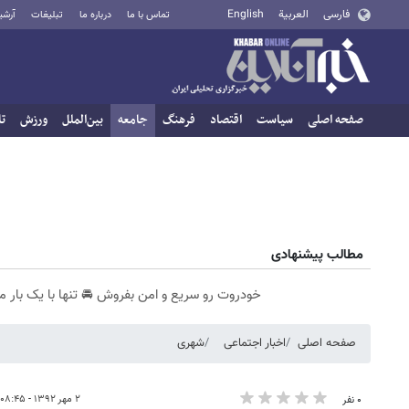
فارسی
العربية
English
تماس با ما
درباره ما
تبلیغات
آرشی
صفحه اصلی
سیاست
اقتصاد
فرهنگ
جامعه
بین‌الملل
ورزش
تا
مطالب پیشنهادی
خودروت رو سریع و امن بفروش 🚘 تنها با یک بار م
صفحه اصلی
اخبار اجتماعی
شهری
۲ مهر ۱۳۹۲ - ۰۸:۴۵
۰ نفر