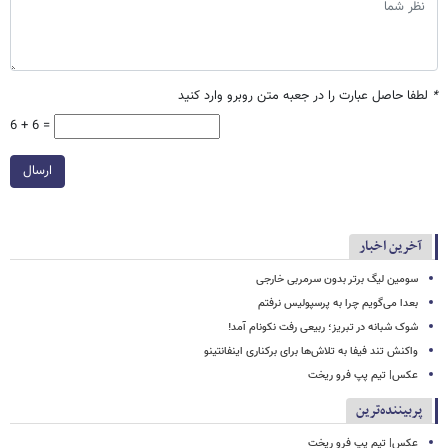
*
لطفا حاصل عبارت را در جعبه متن روبرو وارد کنید
6 + 6 =
ارسال
آخرین اخبار
سومین لیگ برتر بدون سرمربی خارجی
بعدا می‌گویم چرا به پرسپولیس نرفتم
شوک شبانه در تبریز؛ ربیعی رفت نکونام آمد!
واکنش تند فیفا به تلاش‌ها برای برکناری اینفانتینو
عکس| تیم پپ فرو ریخت
پربیننده‌ترین
عکس| تیم پپ فرو ریخت