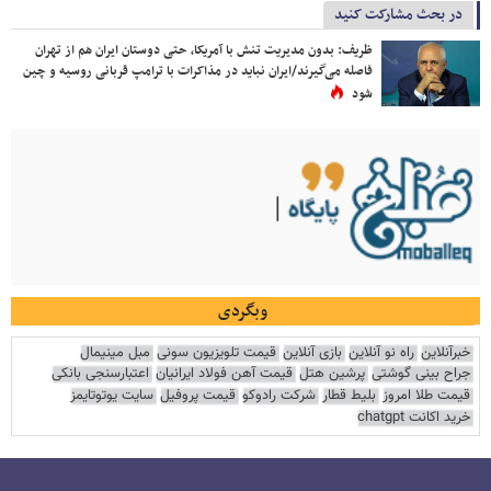
در بحث مشارکت کنید
ظریف: بدون مدیریت تنش با آمریکا، حتی دوستان ایران هم از تهران
فاصله می‌گیرند/ایران نباید در مذاکرات با ترامپ قربانی روسیه و چین
شود
وبگردی
خبرآنلاین
راه نو آنلاین
بازی آنلاین
قیمت تلویزیون سونی
مبل مینیمال
جراح بینی گوشتی
پرشین هتل
قیمت آهن فولاد ایرانیان
اعتبارسنجی بانکی
قیمت طلا امروز
بلیط قطار
شرکت رادوکو
قیمت پروفیل
سایت یوتوتایمز
خرید اکانت chatgpt