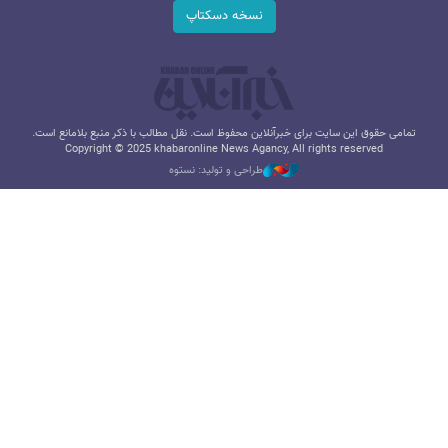
نسخه دسکتاپ
تمامی حقوق این سایت برای خبرآنلاین محفوظ است. نقل مطالب با ذکر منبع بلامانع است.
Copyright © 2025 khabaronline News Agancy, All rights reserved
طراحی و تولید: نستوه