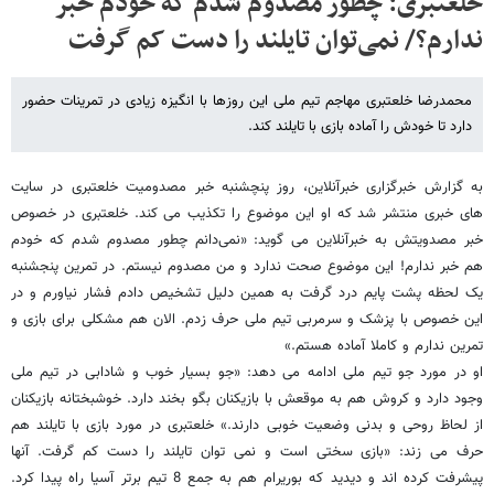
خلعتبری: چطور مصدوم شدم که خودم خبر
ندارم؟/ نمی‌توان تایلند را دست کم گرفت
محمدرضا خلعتبری مهاجم تیم ملی این روزها با انگیزه زیادی در تمرینات حضور
دارد تا خودش را آماده بازی با تایلند کند.
به گزارش خبرگزاری خبرآنلاین، روز پنچشنبه خبر مصدومیت خلعتبری در سایت
های خبری منتشر شد که او این موضوع را تکذیب می کند. خلعتبری در خصوص
خبر مصدویتش به خبرآنلاین می گوید: «نمی‌دانم چطور مصدوم شدم که خودم
هم خبر ندارم! این موضوع صحت ندارد و من مصدوم نیستم. در تمرین پنجشنبه
یک لحظه پشت پایم درد گرفت به همین دلیل تشخیص دادم فشار نیاورم و در
این خصوص با پزشک و سرمربی تیم ملی حرف زدم. الان هم مشکلی برای بازی و
تمرین ندارم و کاملا آماده هستم.»
او در مورد جو تیم ملی ادامه می دهد: «جو بسیار خوب و شادابی در تیم ملی
وجود دارد و کروش هم به موقعش با بازیکنان بگو بخند دارد. خوشبختانه بازیکنان
از لحاظ روحی و بدنی وضعیت خوبی دارند.» خلعتبری در مورد بازی با تایلند هم
حرف می زند: «بازی سختی است و نمی توان تایلند را دست کم گرفت. آنها
پیشرفت کرده اند و دیدید که بوریرام هم به جمع 8 تیم برتر آسیا راه پیدا کرد.