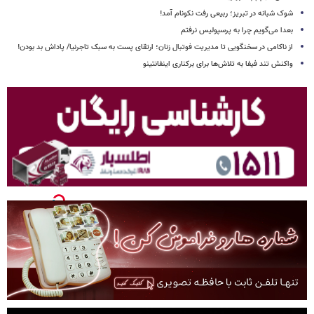
شوک شبانه در تبریز؛ ربیعی رفت نکونام آمد!
بعدا می‌گویم چرا به پرسپولیس نرفتم
از ناکامی در سخنگویی تا مدیریت فوتبال زنان؛ ارتقای پست به سبک تاجرنیا/ پاداش بد بودن!
واکنش تند فیفا به تلاش‌ها برای برکناری اینفانتینو