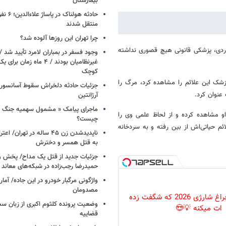
بیمارستان
حادثه هولن
منتقل شدند
چرا تهران این روزها آلوده شد؟
دی، پزشکی قانونی هیچ قصوری نداشته
وجود فسفر در بمباران لامرد تأیید شد 
غیرنظامیان بودند / ۴ ماه زم
کوچک
ک این علائم را مشاهده کرد،‌ مرگ را
جزئیات حادثه دلخراش سقوط آسانسور 
عنوان کرد.
آرژانتین
ماجرای پیامک « مشمول سهمیه جنگ 
 او مشاهده کرده و از لحاظ علمی وی را
چیست؟
ائم حیاتی‌اش از بین رفته و به سردخانه
ناپدیدشدن زن ۴۵ ساله در تهران
به قتل همسر و دخترش
جزئیات جدید از قتل یک مداح/ پخش و
حمیدرضا رجب‌زاده در شبکه‌های معاند
واژگونی مرگبار خودرو در این جاده/ آمار
مصدومان
پرکاربردترین چراغ شارژی 2026 که شگفت زده
وضعیت پرونده کلثوم اکبری از زبان س
ات میکنه 💡😍
قضاییه