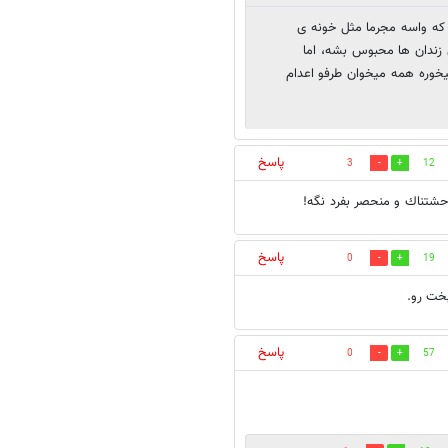
ی که واسه مجرما مثل خونه ی
 زندان ها محبوس بشه، اما
خوره همه میخوان طرفو اعدام
پاسخ
3
12
حشتناك و منحصر بفرد نگه!
پاسخ
0
19
خت رو.
پاسخ
0
57