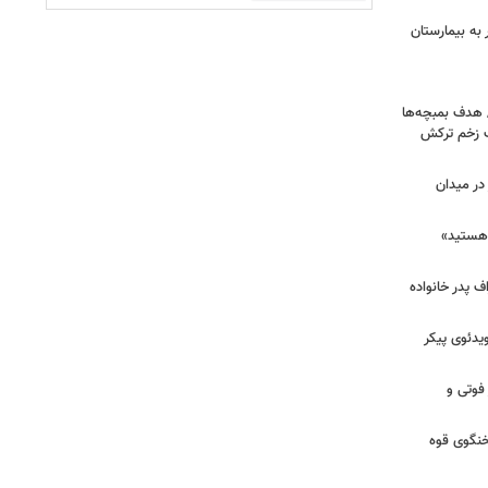
اک در پاساژ علاءالدین؛ ۶ نفر به بیمارستان
/ هدف بمبچه‌ها
ان برای یک زخم ترکش
در میدان
هستید»
/ اعتراف پدر خانواده
یدئوی پیکر
 فوتی و
خنگوی قوه