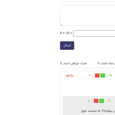
5 + 10 =
ارسال
 صف انتشار: 0
نظرات غیرقابل انتشار: 0
پاسخ
0
146
6
27
م بیچاره!!! نه دوست عزیز