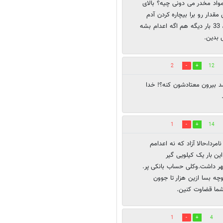
اد مخدر می دونی چیه؟ بالای
شی حکمت اعدامه. طرف تقریبا 33 برابر این مقدار رو برا بیچاره کردن آدم
های بیگناه حمل می کرده. این بیچاره که میگی دوباره که هیچ، 33 بار دیگه هم اگه اعدام بشه
 بدین.
2
12
مد بیرون معتادشون کنه؟! خدا
1
14
ردا،حالا آزاد که نه اعدامم
ن بار یک کیلویی گیر
شهر داشت.وکلی حساب بانکی پر.
اده بدبخت میشد.وچه بسا ازین هزار تا جوون
شما قضاوت کنین.
1
4