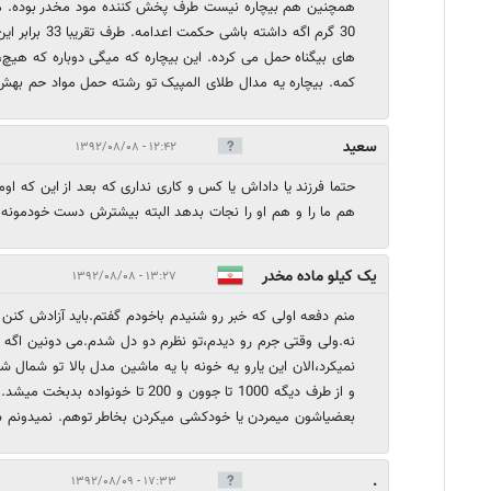
همچنین هم بیچاره نیست طرف پخش کننده مود مخدر بوده. مو
30 گرم اگه داشته با
کمه. بیچاره یه مدال طلای المپیک تو رشته حمل مواد حم بهش
سعید
۱۲:۴۲ - ۱۳۹۲/۰۸/۰۸
حتما فرزند یا داداش یا کس و کاری نداری که بعد از این که او
هم ما را و هم او را نجات بدهد البته بیشترش دست خودمونه.
یک کیلو ماده مخدر
۱۳:۲۷ - ۱۳۹۲/۰۸/۰۸
شیشه!!
منم دفعه اولی که خبر رو شنیدم باخودم گفتم.باید آزادش کنن نام
نه.ولی وقتی جرم رو دیدم،تو نظرم دو دل شدم.می دونین اگه ای
نمیکرد،الان این یارو یه خونه با یه ماشین مدل بالا تو شمال 
و از طرف دیگه 1000 تا جوون و 200 تا خونو
بعضیاشون میمردن یا خودکشی میکردن بخاطر توهم. نمیدونم 
.
۱۷:۳۳ - ۱۳۹۲/۰۸/۰۹