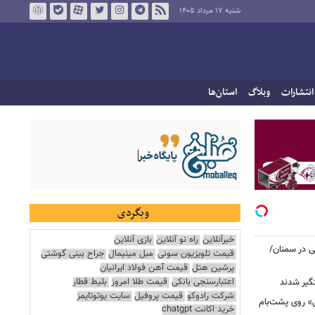
شنبه ۱۷ مرداد ۱۴۰۵
انتشارات
وبلاگ
استان‌ها
وبگردی
خبرآنلاین
راه نو آنلاین
بازی آنلاین
نی در سمنان/
قیمت تلویزیون سونی
مبل مینیمال
جراح بینی گوشتی
پرشین هتل
قیمت آهن فولاد ایرانیان
اعتبارسنجی بانکی
قیمت طلا امروز
بلیط قطار
گیر شدند
شرکت رادوکو
قیمت پروفیل
سایت یوتوتایمز
عزرائیل» روی پشت‌بام
خرید اکانت chatgpt