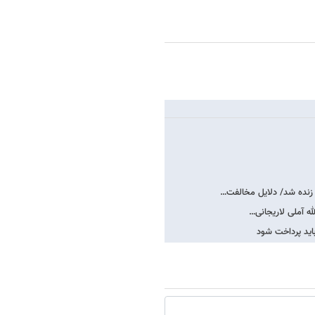
 زنده شد/ دلایل مخالفت…
له آملی لاریجانی…
باید پرداخت شود