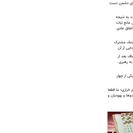
وهای دشمن دست
ت به نتیجه
 مانع ثبات
تفاق عادی
 هدف مشترک
یی از آن
اف بعد از
به رهبری
ی از چهار
خرازی؛ ما قطعا
وها و یهودیان و