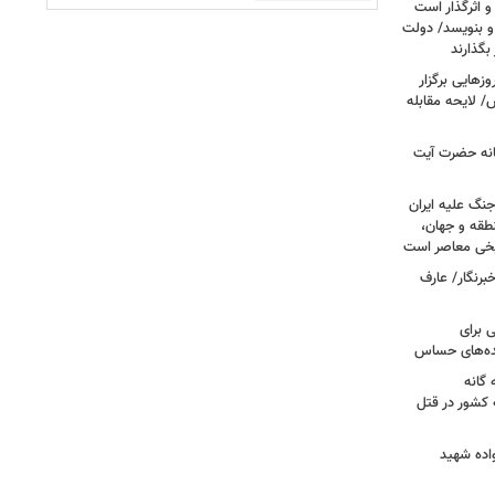
و اثرگذار است
 و بنویسد/ دولت
 بگذارند
هایی برگزار
 لایحه مقابله
انه حضرت آیت
جنگ علیه ایران
طقه و جهان،
ریخی معاصر است
برنگار/ عارف
 برای
نده‌های حساس
گانه
 کشور در قتل
واده شهید