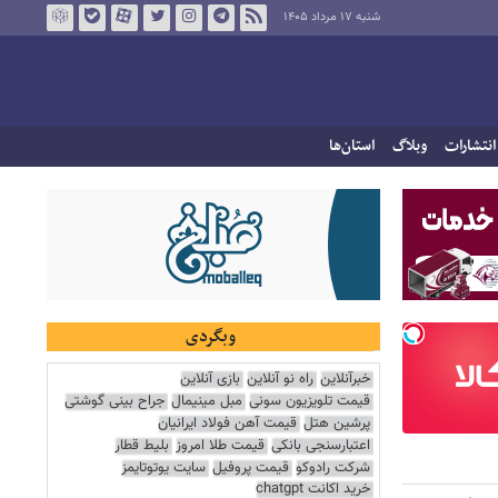
شنبه ۱۷ مرداد ۱۴۰۵
انتشارات
وبلاگ
استان‌ها
وبگردی
خبرآنلاین
راه نو آنلاین
بازی آنلاین
قیمت تلویزیون سونی
مبل مینیمال
جراح بینی گوشتی
پرشین هتل
قیمت آهن فولاد ایرانیان
اعتبارسنجی بانکی
قیمت طلا امروز
بلیط قطار
شرکت رادوکو
قیمت پروفیل
سایت یوتوتایمز
خرید اکانت chatgpt