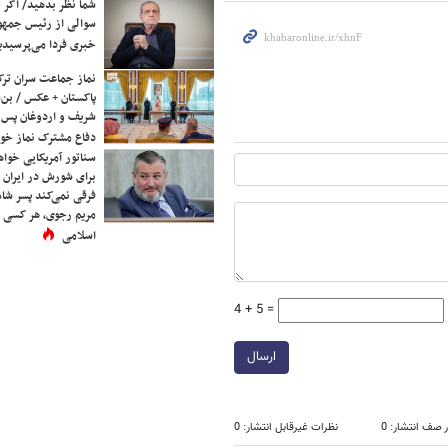
شما نظر بدهید/ اگر خ
سوالی از رئیس جمه
خبری فردا می‌پرسیدی
نماز جماعت سران ترک
پاکستان + عکس / بن‌س
شریف و اردوغان پس ا
دفاع مشترک نماز خوا
سناتور آمریکایی خواه
برای شورش در ایران 
فرقی نمی‌کند پسر شاه 
مریم رجوی، هر کسی 
اسلامی
4 + 5 =
ارسال
 صف انتشار: 0
نظرات غیرقابل انتشار: 0