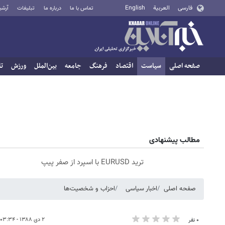
فارسی
العربية
English
تماس با ما
درباره ما
تبلیغات
آرشی
صفحه اصلی
سیاست
اقتصاد
فرهنگ
جامعه
بین‌الملل
ورزش
تا
مطالب پیشنهادی
ترید EURUSD با اسپرد از صفر پیپ
صفحه اصلی
اخبار سیاسی
احزاب و شخصیت‌ها
۲ دی ۱۳۸۸ - ۰۳:۳۴
۰ نفر