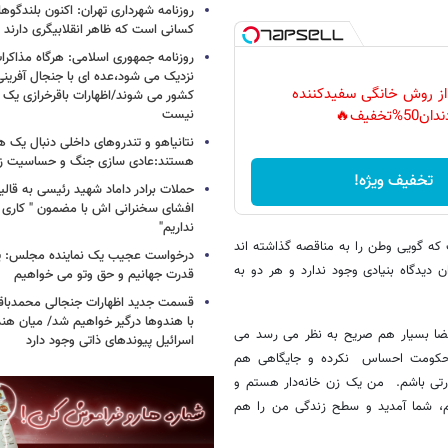
روزنامه شهرداری تهران: اکنون بلندگ
کسانی است که ظاهر انقلابیگری دارند
روزنامه جمهوری اسلامی: هرگاه مذاکرا
نزدیک می شود،عده ای با جنجال آفرینی
 از روش خانگی سفیدکننده
کشور می شوند/اظهارات باقرخرازی یک ا
نیست
دان50%تخفیف🔥
نتانیاهو و تندروهای داخلی دنبال یک
هستند:عادی سازی جنگ و حساسیت زدا
تخفیف ویژه!
حملات برادر داماد شهید رئیسی به قالیب
افشای سخنرانی اش با مضمون " کاری 
نداریم"
 که گویی وطن را به مناقصه گذاشته اند
درخواست عجیب یک نماینده مجلس: یک
 دیدگاه بنیادی وجود ندارد و هر دو به
قدرت جهانیم و حق وتو می خواهیم
قسمت جدید اظهارات جنجالی محمدباقر 
با هندوها درگیر خواهیم شد/ میان هند
ضا بسیار هم صریح به نظر می رسد می
اسرائیل پیوندهای ذاتی وجود دارد
ز حکومت احساس نکرده و جایگاهی هم
قدرتی باشم. من یک زن خانه‌دار هستم و
شوم، شما آمدید و سطح زندگی من را هم