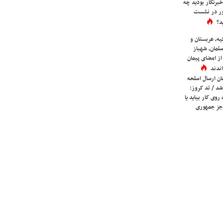
برنگار بودید چه
ور در نشست
د؟
یه، عربستان و
لمان، شهباز
ز امضای پیمان
ندند
ان ارسال اسلحه
شد / تد کروز:
روی کار بیاید یا
جز جمهوری