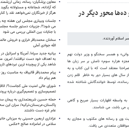
معاون پزشکیان: رسانه، زمانی ارزشمند 
که آزادانه، شجاعانه و مسئولانه بگوید
ده‌ها محور دیگر در
هرگز از خبرنگاران نمی‌خواهد نقد را کنار
جلسات وبیناری مجلس این هفته چه روز
می شود؟/ جزییات دستور جلسه مجلس/
با جنایات بین المللی بررسی می شود
 اسلام آوردند».
سخنان محمدباقر خرازی و خروش عالم
الله جوادی آملی
بیانیه جدید سپاه/ آمریکا و اسرائیل در 
وانی» و همسر سخنگو و وزیر دولت نهم
به اهداف خود دست نیافتند/ امروز، من
عجزه هزاره سوم» نامش بر سر زبان ها
شاهد یکی از پیچیده ترین نبردهای تا
 هر چند خود وی صراحتا معتقد است که با این کتاب و به
پیام محمدباقر قالیباف به مناسبت روز خ
ز سال های بسیار دور به خاطر قلم زدن
هم پیام داد
سانده، توسط خوانندگانش شناخته شده
شورای عالی امنیت ملی کجاست؟/ اتاقی
تصمیم‌سازی و تصمیم‌گیری درباره پرو
حمله حسین شریعتمداری به پیمان سه 
ر به واسطه اظهارات بسیار صریح و گاهی
پاکستان،عربستان،ترکیه/ سزان این سه
 می باشد، می شناسند.
عام غزه دست داشتند
عزاداری اربعین حسینی به میزبانی خان
سایت وی و رسانه های مکتوب و مجازی به
سلامی در امامزاده صالح +عکس
موافقان متعددی می یافت.