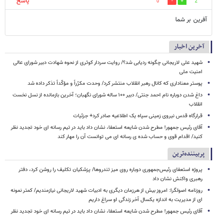
پاسخ
0
2
آفرین بر شما
آخرین اخبار
شهید علی لاریجانی چگونه ردیابی شد؟/ روایت سردار کوثری از نحوه شهادت دبیر شورای عالی
امنیت ملی
پوستر معناداری که کانال رهبر انقلاب منتشر کرد/ وحدت مکرّراً و مؤکّداً تذکر داده شد
داغ شدن دوباره نام احمد جنتی/ دبیر ۱۰۰ ساله شورای نگهبان؛ آخرین بازمانده از نسل نخست
انقلاب
قرارگاه قدس نیروی زمینی سپاه یک اطلاعیه صادر کرد+ جزئیات
آقای رئیس جمهور! مطرح شدن شایعه استعفا، نشان داد باید در تیم رسانه ای خود تجدید نظر
کنید/ اقدام قوی و حساب شده ی رسانه ای می توانست آن را مهار کند
پربیننده‌ترین
پروژه استعفای رئیس‌جمهوری دوباره روی میز تندروها/ پزشکیان تکلیف را روشن کرد، دفتر
رهبری واکنش نشان داد
روزنامه اصولگرا: امروز بیش از هرزمان دیگری به ادبیات شهید لاریجانی نیازمندیم/ کمتر نمونه
ای از مدیریت به اندازه یکسال آخر زندگی او سراغ داریم
آقای رئیس جمهور! مطرح شدن شایعه استعفا، نشان داد باید در تیم رسانه ای خود تجدید نظر