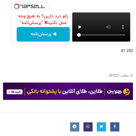
زانو درد دارین؟ به هیچ وجه
عمل نکنید❌ "پرسش‌نامه"
◀ پرسش‌نامه
252 41
کد مطلب
321221