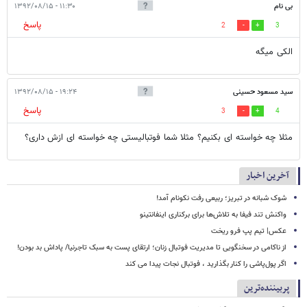
بی نام
۱۱:۳۰ - ۱۳۹۲/۰۸/۱۵
پاسخ
2
3
الکی میگه
سید مسعود حسینی
۱۹:۲۴ - ۱۳۹۲/۰۸/۱۵
پاسخ
3
4
مثلا چه خواسته ای بکنیم؟ مثلا شما فوتبالیستی چه خواسته ای ازش داری؟
آخرین اخبار
شوک شبانه در تبریز؛ ربیعی رفت نکونام آمد!
واکنش تند فیفا به تلاش‌ها برای برکناری اینفانتینو
عکس| تیم پپ فرو ریخت
از ناکامی در سخنگویی تا مدیریت فوتبال زنان؛ ارتقای پست به سبک تاجرنیا/ پاداش بد بودن!
اگر پول‌پاشی را کنار بگذارید ، فوتبال نجات پیدا می کند
پربیننده‌ترین