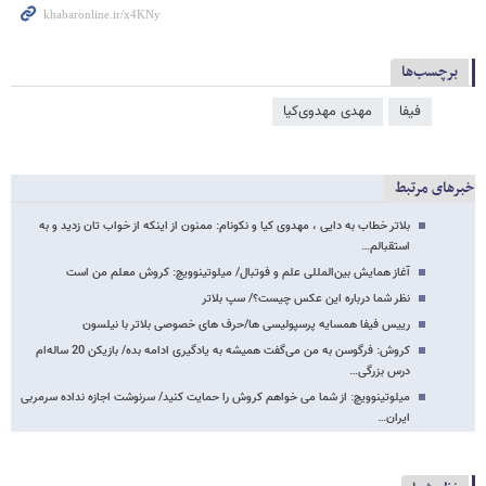
برچسب‌ها
فیفا
مهدی مهدوی‌کیا
خبرهای مرتبط
بلاتر خطاب به دایی ، مهدوی کیا و نکونام: ممنون از اینکه از خواب تان زدید و به
استقبالم…
آغاز همایش بین‌المللی علم و فوتبال/ میلوتینوویچ: کروش معلم من است
نظر شما درباره این عکس چیست؟/ سپ بلاتر
رییس فیفا همسایه پرسپولیسی ها/حرف های خصوصی بلاتر با نیلسون
کروش: فرگوسن به من می‌گفت همیشه به یادگیری ادامه بده/ بازیکن 20 ساله‌ام
درس بزرگی…
میلوتینوویچ: از شما می خواهم کروش را حمایت کنید/ سرنوشت اجازه نداده سرمربی
ایران…