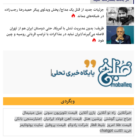
جزئیات جدید از قتل یک مداح/ پخش ویدئوی پیکر حمیدرضا رجب‌زاده
در شبکه‌های معاند
ظریف: بدون مدیریت تنش با آمریکا، حتی دوستان ایران هم از تهران
فاصله می‌گیرند/ایران نباید در مذاکرات با ترامپ قربانی روسیه و چین
شود
وبگردی
خبرآنلاین
راه نو آنلاین
بازی آنلاین
قیمت تلویزیون سونی
مبل مینیمال
جراح بینی گوشتی
پرشین هتل
قیمت آهن فولاد ایرانیان
اعتبارسنجی بانکی
قیمت طلا امروز
بلیط قطار
شرکت رادوکو
قیمت پروفیل
سایت یوتوتایمز
خرید اکانت chatgpt