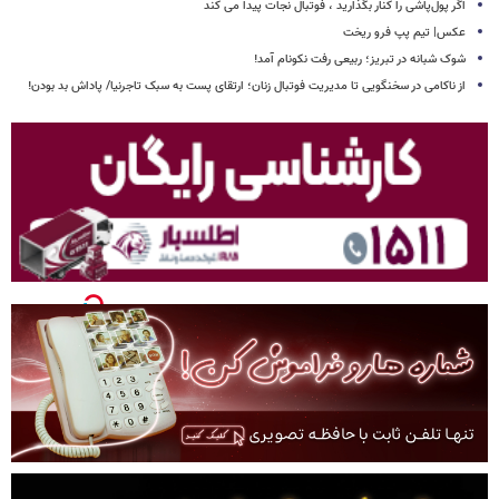
اگر پول‌پاشی را کنار بگذارید ، فوتبال نجات پیدا می کند
عکس| تیم پپ فرو ریخت
شوک شبانه در تبریز؛ ربیعی رفت نکونام آمد!
از ناکامی در سخنگویی تا مدیریت فوتبال زنان؛ ارتقای پست به سبک تاجرنیا/ پاداش بد بودن!