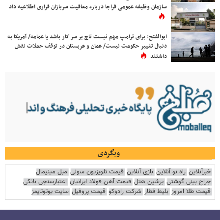
سازمان وظیفه عمومی فراجا درباره معافیت سربازان فراری اطلاعیه داد
ابوالفتح: برای ترامپ مهم نیست تاج بر سر کار باشد یا عمامه/ آمریکا به
دنبال تغییر حکومت نیست/ عمان و عربستان در توقف حملات نقش
داشتند
وبگردی
خبرآنلاین
راه نو آنلاین
بازی آنلاین
قیمت تلویزیون سونی
مبل مینیمال
جراح بینی گوشتی
پرشین هتل
قیمت آهن فولاد ایرانیان
اعتبارسنجی بانکی
قیمت طلا امروز
بلیط قطار
شرکت رادوکو
قیمت پروفیل
سایت یوتوتایمز