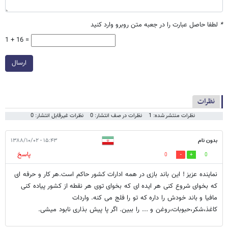
*
لطفا حاصل عبارت را در جعبه متن روبرو وارد کنید
1 + 16 =
ارسال
نظرات
نظرات منتشر شده: 1
نظرات در صف انتشار: 0
نظرات غیرقابل انتشار: 0
بدون نام
۱۵:۴۳ - ۱۳۸۸/۱۰/۰۲
پاسخ
0
0
نماینده عزیز ! این باند بازی در همه ادارات کشور حاکم است.هر کار و حرفه ای
که بخوای شروع کنی هر ایده ای که بخوای توی هر نقطه از کشور پیاده کنی
مافیا و باند خودش را داره که تو را فلج می کنه. واردات
کاغذ،شکر،حبوبات،روغن و ... را ببین. اگر پا پیش بذاری نابود میشی.