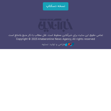
نسخه دسکتاپ
تمامی حقوق این سایت برای خبرآنلاین محفوظ است. نقل مطالب با ذکر منبع بلامانع است.
Copyright © 2025 khabaronline News Agancy, All rights reserved
طراحی و تولید: نستوه