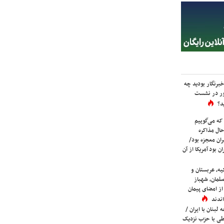
برنگار بودید چه
ور در نشست
د؟
که می‌گوییم
حال مذاکره
ران معجزه بود/
ن بود آمریکا از آن
یه، عربستان و
لمان، شهباز
ز امضای پیمان
ندند
لبنان با ایران /
ی با حزب نزدیک