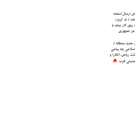
ان ارسال اسلحه
شد / تد کروز:
روی کار بیاید یا
جز جمهوری
 جدید منطقه /
اسلامی چه پیامی
لث ریاض، آنکارا و
 امنیتی غرب