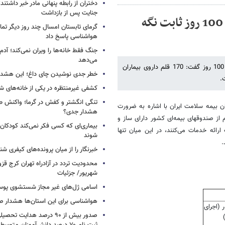
دختران از رابطه پنهانی مادر خبر داشتند؛
جنایت پس از بازداشت
مدیر عامل بیمه سلامت :مهمترین عملکرد این 100 روز ثابت نگه
گرمای تابستان امسال چند روز دیگر تما
هواشناسی پاسخ داد
جنگ فقط خانه‌ها را ویران نمی‌کند؛ آدم‌
می‌دهد
مدیرعامل سازمان بیمه سلامت ایران در تشریح عملکرد این سازمان در این 100 روز گفت: 170 قلم داروی بیماران
خطر جدی نوشیدن چای داغ؛ این هشدار 
.
کشفی غیرمنتظره در یکی از خانه‌های ش
تنگی انگشتر و کفش در گرما؛ واکنش ط
ن بیمه سلامت ایران با اشاره به ضرورت
هشدار جدی؟
از صندوقهای بیمه‌ای کشور دارای ساز و
بیماری‌ای که کسی فکر نمی‌کند کودکان ب
ائه خدمات می‌کنند، در این میان تنها
شوند
.
خبرنگار را از میان پرونده‌های کیفری شن
شهریور/ جزئیات
اسامی ژل‌های غیر مجاز شستشوی پو
هواشناسی برای این استان‌ها هشدار صا
کشور (اجرای
صدور بیش از ۹۰ درصد هدایت 