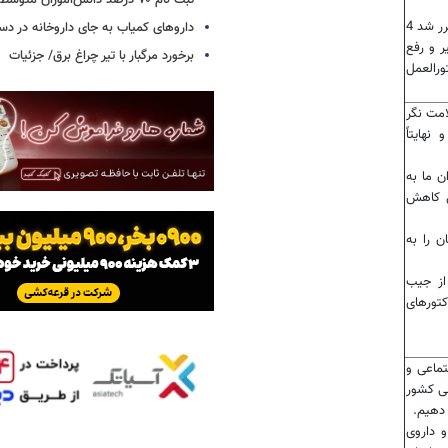
ثبت نام ۷۰ درصد دانش‌آموزان متوسطه اول
- هماهنگی و همکاری شورای عالی بیمه در راستای یکپارچگی که مقرر شد 4
داروهای کمیاب به جای داروخانه در دس
ر و رفع
برخورد مرگبار با تیر چراغ برق/ جزئیات
رالعمل
امت نگر
نهایتاً
ن ما به
ل کاهش
ازمان را به
از جیب
کتورهای
تماعی و
ی کشور
 دهیم.
 داروی