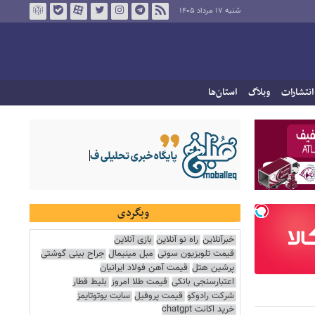
شنبه ۱۷ مرداد ۱۴۰۵
انتشارات
وبلاگ
استان‌ها
وبگردی
خبرآنلاین
راه نو آنلاین
بازی آنلاین
قیمت تلویزیون سونی
مبل مینیمال
جراح بینی گوشتی
پرشین هتل
قیمت آهن فولاد ایرانیان
اعتبارسنجی بانکی
قیمت طلا امروز
بلیط قطار
شرکت رادوکو
قیمت پروفیل
سایت یوتوتایمز
خرید اکانت chatgpt