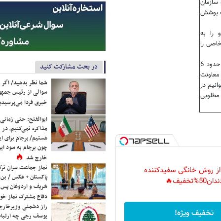
سازمان
 تحت پوشش
دارو را به
خاصی را
برای استفاده بیماران نازایی از خدمات تشخیصی درمانی و داروئی حدود 6
در بحث مشارکت کنید
 معاونت
شما نظر بدهید/ اگر خ
انیم در
سوالی از رئیس جمه
مطلوبی
خبری فردا می‌پرسیدی
ابوالفتح: حتی زمانی 
مذاکره نمی‌کنیم، در 
هستیم/ برجام برای ای
چون برجام به سود ایرا
خارج شد
نماز جماعت سران ترک
 از روش خانگی سفیدکننده
پاکستان + عکس / بن‌س
دان50%تخفیف🔥
شریف و اردوغان پس ا
دفاع مشترک نماز خوا
راز دشمنی وزیرخارجه 
تخفیف ویژه!
یوسف رجی چه ارتباط