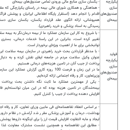
یکپارچه
- یکسان سازی منابع مالی ورودی تمامی صندوق‌های بیمه‌ای
سازی
صندوق‌های
اقدام را انجام دهد (استقرار پایگاه اطلاعاتی ایرانیان و پوشش فراگی
بیمه‌ای
همپوشانی، ارائه الگوی عقد قرارداد یکسان، یکسان سازی دستو
رسیدگی به اسناد پزشکی و خرید راهبردی).
- با شروع به کار این سازمان عملکرد ما از بیمه درمان‌نگر به بیمه سل
تغییر کرده است، بنابراین در این راستا خدمات درمانی، بستری و 
توانبخشی برای ما از اهمیت ویژه‌ای برخوردار است.
- با مدنظر قراردادن بحث خرید راهبردی در سازمان بیمه سلامت ایرا
فواید
عنوان وکیل سلامت مردم در جامعه ایفای نقش کرده و به دنبا
یکپارچه
پرداخت از جیب آنان در تامین هزینه‌های درمانی هستیم.
سازی
ما در این زمان و فرصت 100 روزه کاری گزارش عملکرد این س
صندوق‌های
وزیرتعاون، کار و رفاه اجتماعی ارائه کرده‌ایم.
بیمه‌ای
- یکی از مهمترین عملکرد ما ثابت نگه داشتن بحث پرداخت 
بیمه‌شدگان در تامین هزینه بوده که در این میان توانسته‌ایم فا
افزایش دهنده پرداخت از جیب را کنترل کنیم.
- بر اساس انعقاد تفاهمنامه‌ای فی مابین وزرای تعاون، کار و رفاه اج
بهداشت، درمان و آموزش پزشکی مقرر شد آرامش در نظام داروی
ایجاد و مابه التفاوت افزایش قیمت ارز را برای اینگونه داروها پوشش
- مطابق این تفاهمنامه و همچنین نشست مشترک معاونت غذا و