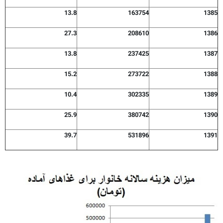
13.8
163754
1385
27.3
208610
1386
13.8
237425
1387
15.2
273722
1388
10.4
302335
1389
25.9
380742
1390
39.7
531896
1391