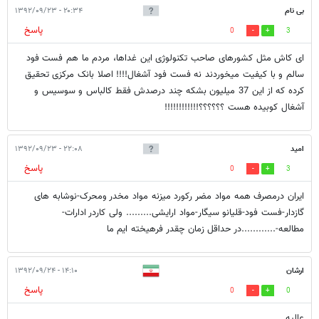
بی نام
۲۰:۳۴ - ۱۳۹۲/۰۹/۲۳
پاسخ
0
3
ای کاش مثل کشورهای صاحب تکنولوژی این غداها، مردم ما هم فست فود
سالم و با کیفیت میخوردند نه فست فود آشغال!!!! اصلا بانک مرکزی تحقیق
کرده که از این 37 میلیون بشکه چند درصدش فقط کالباس و سوسیس و
آشغال کوبیده هست ؟؟؟؟؟؟!!!!!!!!!!!!
امید
۲۲:۰۸ - ۱۳۹۲/۰۹/۲۳
پاسخ
0
3
ایران درمصرف همه مواد مضر رکورد میزنه مواد مخدر ومحرک-نوشابه های
گازدار-فست فود-قلیانو سیگار-مواد ارایشی......... ولی کاردر ادارات-
مطالعه-............در حداقل زمان چقدر فرهیخته ایم ما
ارشان
۱۴:۱۰ - ۱۳۹۲/۰۹/۲۴
پاسخ
0
0
عالیه