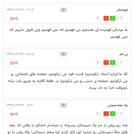
ابوعدنان
۱۲:۰۲ - ۱۳۹۲/۰۹/۲۳
پاسخ
4
73
ما مردمان فهمیده ای هستیم می فهمیم که نمی فهمیم ولی قبول نداریم که
نمی فهمیم
بی نام
۱۵:۱۸ - ۱۳۹۲/۰۹/۲۳
پاسخ
0
4
کلا ما ایرانیا استاد ترکوندیم! فست فود می ترکونیم، صفحه های اجتماعی رو
می ترکونیم، صفحه ی مسی رو می ترکونیم! و...فقط کافیه یه چیزی باب بشه
،اونوقت خدا به داد برسه.
یک دهه شصتی
۱۶:۳۱ - ۱۳۹۲/۰۹/۲۳
پاسخ
0
3
چند روز پیش از دم یک دبیرستان پسرونه رد میشدم خشکم زد وقتی قد بچه
های مثلاً دبیرستانی رو دیدم! اول فکر کردم اینا پنجم دبستانن! والا زمان ما تو