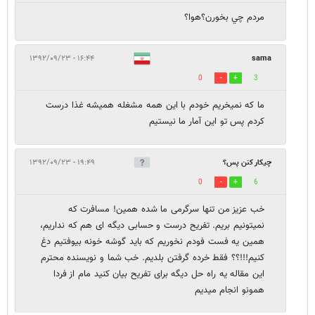
مردم چي بخورن؟هوا؟
۱۶:۴۴ - ۱۳۹۲/۰۹/۲۳
sama
0
3
ما که نمیخریم خودم با این همه مشغله همیشه غذا درست
کردم پس تو این آمار ما نیستیم
چیکار کنن پس؟
۱۹:۴۹ - ۱۳۹۲/۰۹/۲۳
0
6
خب عزیز من تنها سرگرمی ما شده همین! مسافرت که
نمیتونیم بریم. تفریح درست و حسابی دیگه ای هم که نداریم،
همین یه فست فودم نخوریم که باید گوشه خونه بیوفتیم دغ
کنیم!!!؟؟ فقط خرده گرفتن بلدیم. خب شما و نویسنده محترم
این مقاله یه راه حل دیگه برای تفریح بیان کنید مام از فردا
همونو انجام میدیم