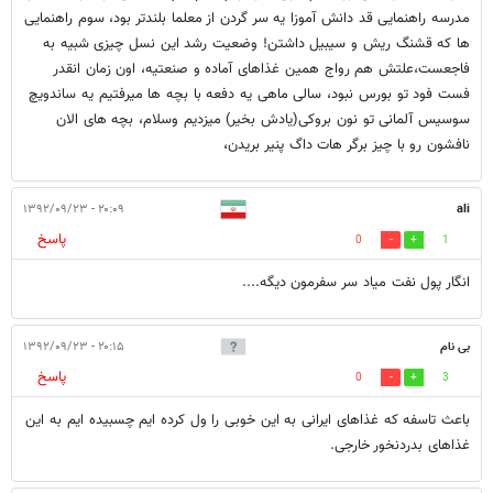
مدرسه راهنمایی قد دانش آموزا یه سر گردن از معلما بلندتر بود، سوم راهنمایی
ها که قشنگ ریش و سیبیل داشتن! وضعیت رشد این نسل چیزی شبیه به
فاجعست،علتش هم رواج همین غذاهای آماده و صنعتیه، اون زمان انقدر
فست فود تو بورس نبود، سالی ماهی یه دفعه با بچه ها میرفتیم یه ساندویچ
سوسیس آلمانی تو نون بروکی(یادش بخیر) میزدیم وسلام، بچه های الان
نافشون رو با چیز برگر هات داگ پنیر بریدن،
۲۰:۰۹ - ۱۳۹۲/۰۹/۲۳
ali
پاسخ
0
1
انگار پول نفت میاد سر سفرمون دیگه....
بی نام
۲۰:۱۵ - ۱۳۹۲/۰۹/۲۳
پاسخ
0
3
باعث تاسفه که غذاهای ایرانی به این خوبی را ول کرده ایم چسبیده ایم به این
غذاهای بدردنخور خارجی.