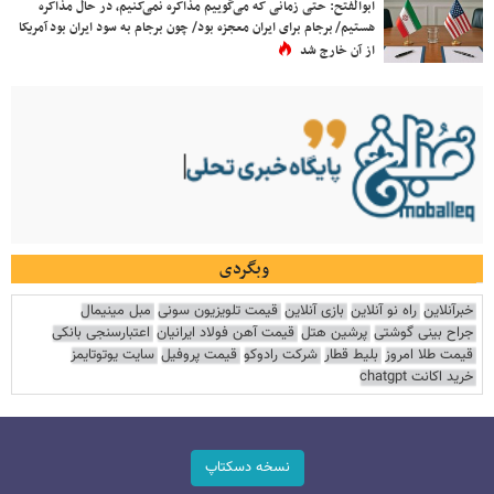
ابوالفتح: حتی زمانی که می‌گوییم مذاکره نمی‌کنیم، در حال مذاکره
هستیم/ برجام برای ایران معجزه بود/ چون برجام به سود ایران بود آمریکا
از آن خارج شد
وبگردی
خبرآنلاین
راه نو آنلاین
بازی آنلاین
قیمت تلویزیون سونی
مبل مینیمال
جراح بینی گوشتی
پرشین هتل
قیمت آهن فولاد ایرانیان
اعتبارسنجی بانکی
قیمت طلا امروز
بلیط قطار
شرکت رادوکو
قیمت پروفیل
سایت یوتوتایمز
خرید اکانت chatgpt
نسخه دسکتاپ