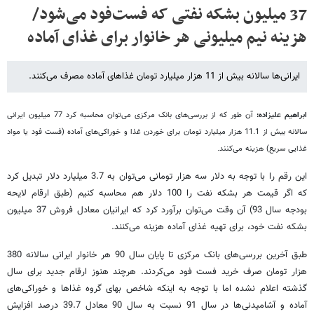
37 میلیون بشکه نفتی که فست‌فود می‌شود/
هزینه نیم میلیونی هر خانوار برای غذای آماده
ایرانی‌ها سالانه بیش از 11 هزار میلیارد تومان غذا‌های آماده مصرف می‌کنند.
ابراهیم علیزاده:
آن طور که از بررسی
های بانک مرکزی می
توان محاسبه کرد 77 میلیون ایرانی
سالانه بیش از 11.1 هزار میلیارد تومان برای خوردن غذا و خوراکی
های آماده (فست فود یا مواد
غذایی سریع) هزینه می
کنند.
این رقم را با توجه به دلار سه هزار تومانی می
توان به 3.7 میلیارد دلار تبدیل کرد
که اگر قیمت هر بشکه نفت را 100 دلار هم محاسبه کنیم (طبق ارقام لایحه
بودجه سال 93) آن وقت می
توان برآورد کرد که ایرانیان معادل فروش 37 میلیون
بشکه نفت خود، برای تهیه غذای آماده هزینه می
کنند.
طبق آخرین بررسی
های بانک مرکزی تا پایان سال 90 هر خانوار ایرانی سالانه 380
هزار تومان صرف خرید فست فود می
کردند. هرچند هنوز ارقام جدید برای سال
گذشته اعلام نشده اما با توجه به اینکه شاخص بهای گروه غذاها و خوراکی
های
آماده و آشامیدنی
ها در سال 91 نسبت به سال 90 معادل 39.7 درصد افزایش