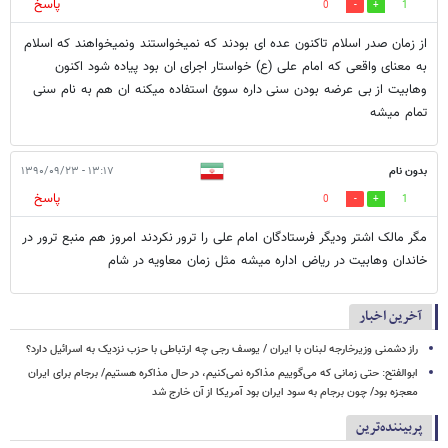
پاسخ
0
1
از زمان صدر اسلام تاکنون عده ای بودند که نمیخواستند ونمیخواهند که اسلام
به معنای واقعی که امام علی (ع) خواستار اجرای ان بود پیاده شود اکنون
وهابیت از بی عرضه بودن سنی داره سوئ استفاده میکنه ان هم به نام سنی
تمام میشه
بدون نام
۱۳:۱۷ - ۱۳۹۰/۰۹/۲۳
پاسخ
0
1
مگر مالک اشتر ودیگر فرستادگان امام علی را ترور نکردند امروز هم منبع ترور در
خاندان وهابیت در ریاض اداره میشه مثل زمان معاویه در شام
آخرین اخبار
راز دشمنی وزیرخارجه لبنان با ایران / یوسف رجی چه ارتباطی با حزب نزدیک به اسرائیل دارد؟
ابوالفتح: حتی زمانی که می‌گوییم مذاکره نمی‌کنیم، در حال مذاکره هستیم/ برجام برای ایران
معجزه بود/ چون برجام به سود ایران بود آمریکا از آن خارج شد
پربیننده‌ترین