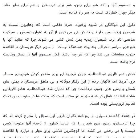
و مسموم آنها را که هم برای یمن، هم برای عربستان و هم برای سایر نقاط
دیگر جهان خطرناک است به سر راه نداده است.
دلیل این دوگانگی در شیوه برخورد، صرفا بغضی است که وهابیون نسبت به
شیعیان زیدیه یمن دارند و به درستی می توان از آن به عنوان تبعیض و سرکوب
مذهبی نام برد. شیعیان زیدیه یمن نسل کشی می شوند چرا که عقاید آنها با
باورهای سراسر انحرافی وهابیت هماهنگ نیست. از سوی دیگر عربستان با القاعده
جنوب مماشات می کند چرا که هر چه باشد افکار مسموم آنها در بستر وهابیت
نزج یافته است.
تلاش عمر فاروق عبدالمطلب، جوان نیجریه ای برای منفجر کردن هواپیمای مسافر
بری آمریکا اما، ناگهان پرده از این رفتار دوگانه و بی منطق عربستان با یمنی های
شمال و یمنی های جنوب برداشت؛ چرا که نمایان شد عبدالمطلب، عضو آفریقایی
شاخه القاعده فعال در شبه جزیره عربستان است که مدت ها در جنوب یمن تحت
تعالیم تروریستی بوده است.
در هفته گذشته بسیاری از روزنامه نگاران غربی این سوال را مطرح کرده اند که
چرا عربستان، زیدی های شمال را که اساسا خطری از ناحیه آنها متوجه کسی
نیست با بی رحمی می کشد اما کوچکترین تلاشی برای مهار و مبارزه با القاعده