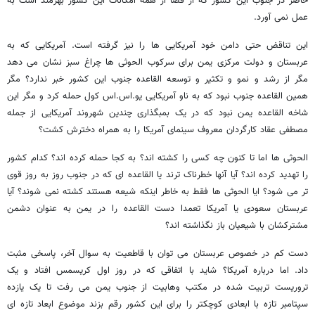
حاضر در جنوب این کشور که از قضا از همه امکانات این کشور بهرمند است به
عمل نمی آورد.
این تناقض حتی دامن خود آمریکایی ها را نیز گرفته است. آمریکایی که به
عربستان و دولت مرکزی یمن برای سرکوب الحوثی ها چراغ سبز نشان می دهد
مگر از رشد و نمو و تکثیر و توسعه القاعده جنوب این کشور خبر ندارد؟ مگر
همین القاعده جنوب نبود که به ناو آمریکایی یو.اس.اس کول حمله کرد و مگر این
شاخه القاعده یمن نبود که در یک بمبگذاری چندین شهروند آمریکایی از جمله
مصطفی عقاد کارگردان معروف سینمای آمریکا را به همراه دخترش کشت؟
الحوثی ها اما تا کنون چه کسی را کشته اند؟ به کجا حمله کرده اند؟ کدام کشور
را تهدید کرده اند؟ آیا آنها خطرناک ترند یا القاعده ای که در جنوب روز به روز قوی
تر می شود؟ ایا الحوثی ها فقط به خاطر اینکه شیعه هستند کشته نمی شوند؟ آیا
عربستان سعودی یا آمریکا تعمدا دست القاعده را در یمن به عنوان دشمن
مشترکشان با شیعیان باز نگذاشته اند؟
دست کم در خصوص عربستان می توان با قاطعیت به سوال آخر، پاسخی مثبت
داد. اما درباره آمریکا؟ شاید با اتفاقی که در روز اول کریسمس افتاد و یک
تروریست تربیت شده در مکتب وهابیت از جنوب یمن می رفت تا یک یازده
سپتامبر تازه با ابعادی کوچکتر را برای این کشور رقم بزند موضوع ابعاد تازه ای