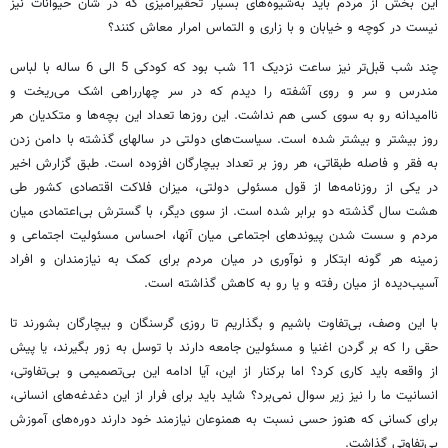
این بخش از مردم باید به‌شیوه‌های بسیار تحقیرآمیزی که در شان حیوانات نیز
نیست در کوچه و خیابان و با زاری و التماس امرار معاش کنند؟
چند شب قبل‌تر نیز ساعت نزدیک 11 شب بود که کودکی 5 الی 6 ساله با لباس
مندرس و سر و روی آشفته را دیدم که در سر چهارراهی اشک می‌ریخت و
ناامیدانه رو به سوی کسی هم نداشت. این روزها تعداد این بچه‌ها و متکدیان هر
روز بیشتر و بیشتر شده است. سیاست‌های دولتی در سالهای گذشته با دامن زدن
به فقر و فاصله طبقاتی، هر روز بر تعداد بیچارگان افزوده است. طبق گزارش اخیر
در یکی از روزنامه‌ها از قول مسئولی دولتی، میزان فلاکت اقتصادی کشور طی
هشت سال گذشته دو برابر شده است. از سوی دیگر، با گسترش بی‌اعتمادی میان
مردم و سست شدن پیوندهای اجتماعی میان آنها، احساس مسئولیت اجتماعی و
زمینه هر گونه ابتکار و نوآوری در میان مردم برای کمک به نیازمندان و افراد
آسیب‌دیده از میان رفته و یا رو به کاهش گذاشته است.
با این وصف، بی‌تفاوت باشیم و بگذاریم تا روزی گرسنگان و بیچارگان بشورند تا
حقی را که بر گردن اغنیا و مسئولین جامعه دارند با توسل به زور بگیرند، یا پیش
از واقعه باید کاری کرد؟ اما برکنار از این، آیا ادامه این بی‌تصمیمی و بی‌تفاوتی،
انسانیت ما را نیز زیر سوال نمی‌برد؟ شاید باید برای فرار از این دغدغه‌های انسانی،
برای کسانی که هنوز حسی نسبت به همنوعان نیازمند خود دارند دوره‌های آموزش
بی‌تفاوتی گذاشت.