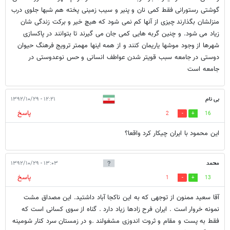
گوشتی رستورانی فقط کمی نان و پنیر و سیب زمینی پخته هم شبها جلوی درب
منزلشان بگذارند چیزی از آنها کم نمی شود که هیچ خیر و برکت زندگی شان
زیاد می شود. و چنین گربه هایی کمی جان می گیرند تا بتوانند در پاکسازی
شهرها از وجود موشها یاریمان کنند و از همه اینها مهمتر ترویج فرهنگ حیوان
دوستی در جامعه سبب قویتر شدن عواطف انسانی و حس نوعدوستی در
جامعه است
بی نام
۱۲:۲۱ - ۱۳۹۲/۱۰/۲۹
پاسخ
2
16
این محمود با ایران چیکار کرد واقعا؟
محمد
۱۳:۰۳ - ۱۳۹۲/۱۰/۲۹
پاسخ
1
13
آقا سعید ممنون از توجهی که به این ناکجا آباد داشتید. این مصداق مشت
نمونه خروار است . ایران فرح زادها زیاد دارد . گناه از سوی کسانی است که
فقط به پست و مقام و ثروت اندوزی مشغولند .و در زمستان سرد کنار شومینه