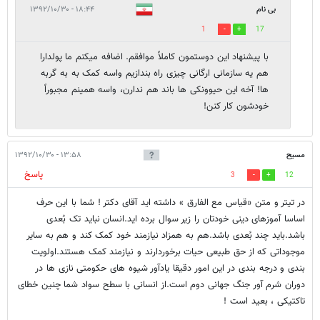
بی نام
۱۸:۴۴ - ۱۳۹۲/۱۰/۳۰
1
17
با پیشنهاد این دوستمون کاملاً موافقم. اضافه میکنم ما پولدارا
هم یه سازمانی ارگانی چیزی راه بندازیم واسه کمک به به گربه
ها! آخه این حیوونکی ها باند هم ندارن، واسه همینم مجبوراً
خودشون کار کنن!
مسیح
۱۳:۵۸ - ۱۳۹۲/۱۰/۳۰
پاسخ
3
12
در تیتر و متن «قیاس مع الفارق » داشته اید آقای دکتر ! شما با این حرف
اساسا آموزهای دینی خودتان را زیر سوال برده اید.انسان نباید تک بُعدی
باشد.باید چند بُعدی باشد.هم به همزاد نیازمند خود کمک کند و هم به سایر
موجوداتی که از حق طبیعی حیات برخوردارند و نیازمند کمک هستند.اولویت
بندی و درجه بندی در این امور دقیقا یادآور شیوه های حکومتی نازی ها در
دوران شرم آور جنگ جهانی دوم است.از انسانی با سطح سواد شما چنین خطای
تاکتیکی ، بعید است !