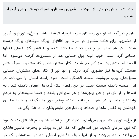
چند شب پیش در یکی از سردترین شبهای زمستان، همراه دوستی راهی فرحزاد
شدیم.
باورم نمی‌آمد که تو این زمستان سرد، فرحزاد ترافیک باشد و باغ‌رستورانهای آن پر
از مشتری. برای جذب مشتری در سرما نیز اطاقهای بزرگ شیشه‌ای بزرگ درست
شده و در هر اطاق نیز چندین تخت جا داده شده و با فشار گاز، فضای اطاقها
حسابی گرم است. خوب البته پول حسابی هم از مشتری‌ها گرفته می‌شود. اما
الحمدلله مشتری‌ها نیز کم نمی‌شوند. کنار مشتری‌هایی که مشغول صرف شام
هستند گربه‌ها نیز حضوری گرم دارند و آنها نیز از کنار غذای مشتریان حسابی
سبیل‌شان چرب می‌شود. صحنه قشنگی است. نمره رابطه انسان با حیوانات، در
این صحنه نزدیک بیست است. در این رابطه البته گربه‌ها راههای نزدیک شدن به
آدم‌ها را از لای در و جرز پنجره‌ها و هر سوراخی بلدند و ضمنا شیوه‌های به ترحم
واداشتن ماها را نیز خوب می‌دانند. اینکه چطور دور ما بگردند و یا با مالیدن
خودشان به کفش ماها یا صداها و رفتارهای ملوس‌شان از ما غذا بگیرند.
از باغ‌رستوران که بیرون می‌آمدی یکباره کلی بچه‌های قد و نیم قد فال بدست بود
که توی سرمای شدید، دور آدم‌هایی که غذا خورده بودند و به‌طرف ماشین‌هاشان
می‌رفتند حلقه می‌زدند و از آنها ظرف غذاهای اضافی که در بسته‌های یک بار