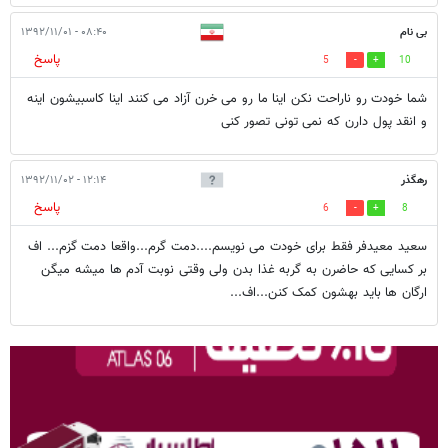
بی نام
۰۸:۴۰ - ۱۳۹۲/۱۱/۰۱
پاسخ
5
10
شما خودت رو ناراحت نکن اینا ما رو می خرن آزاد می کنند اینا کاسبیشون اینه
و انقد پول دارن که نمی تونی تصور کنی
رهگذر
۱۲:۱۴ - ۱۳۹۲/۱۱/۰۲
پاسخ
6
8
سعید معیدفر فقط برای خودت می نویسم....دمت گرم...واقعا دمت گزم... اف
بر کسایی که حاضرن به گربه غذا بدن ولی وقتی نوبت آدم ها میشه میگن
ارگان ها باید بهشون کمک کنن...اف...