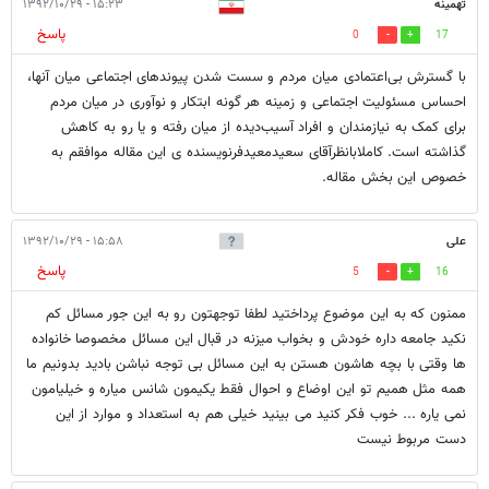
تهمینه
۱۵:۲۳ - ۱۳۹۲/۱۰/۲۹
پاسخ
0
17
با گسترش بی‌اعتمادی میان مردم و سست شدن پیوندهای اجتماعی میان آنها،
احساس مسئولیت اجتماعی و زمینه هر گونه ابتکار و نوآوری در میان مردم
برای کمک به نیازمندان و افراد آسیب‌دیده از میان رفته و یا رو به کاهش
گذاشته است. کاملابانظرآقای سعیدمعیدفرنویسنده ی این مقاله موافقم به
خصوص این بخش مقاله.
علی
۱۵:۵۸ - ۱۳۹۲/۱۰/۲۹
پاسخ
5
16
ممنون که به این موضوع پرداختید لطفا توجهتون رو به این جور مسائل کم
نکید جامعه داره خودش و بخواب میزنه در قبال این مسائل مخصوصا خانواده
ها وقتی با بچه هاشون هستن به این مسائل بی توجه نباشن بادید بدونیم ما
همه مثل همیم تو این اوضاع و احوال فقط یکیمون شانس میاره و خیلیامون
نمی یاره ... خوب فکر کنید می بینید خیلی هم به استعداد و موارد از این
دست مربوط نیست