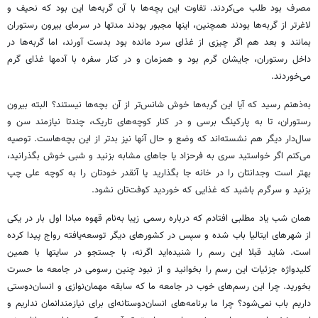
مصرف بود طلب می‌کردند. تفاوت این بچه‌ها با آن گربه‌ها این بود که نحیف و
لاغرتر از گربه‌ها بودند همچنین، اینها مجبور بودند مدتها در سرمای بیرون رستوران
بمانند و بعد هم اگر چیزی از غذای سرد مانده بود بدست آورند، اما گربه‌ها در
داخل رستوران، جایشان گرم بود و همزمان و در کنار سفره با آدمها غذای گرم
می‌خوردند.
به‌ذهنم رسید که آیا این گربه‌ها خوش شانس‌تر از آن بچه‌ها نیستند؟ البته بیرون
رستوران، تا به پارکینگ برسی و در کنار کوچه‌های تاریک، چندتا نیازمند سن و
سال‌دار دیگر هم نشسته‌اند که وضع و حال آنها نیز بدتر از این بچه‌هاست. توصیه
می‌کنم اگر خواستید سری به فرحزاد یا جاهای مشابه بزنید و شبی خوش بگذرانید،
بهتر است وجدانتان را در خانه جا بگذارید یا آنقدر خودتان را به کوچه علی چپ
بزنید و سرگرم باشید که غذایی که خوردید کوفت‌تان نشود.
همان شب یاد مطلبی افتادم که درباره رسمی زیبا به‌نام قهوه مبادا اول بار در یکی
از شهرهای ایتالیا باب شده و سپس در کشورهای دیگر توسعه‌یافته رواج پیدا کرده
است. شاید قبلا این رسم را شنیده‌اید اگرنه، با جستجو در سایتها با همین
کلیدواژه جزئیات این رسم را بخوانید و از نبود چنین رسومی در جامعه ما حسرت
بخورید. چرا این رسم‌های خوب در جامعه ما که سابقه مهمان‌نوازی و انسان‌دوستی
داریم باب نمی‌شود؟ چرا ما برنامه‌های انسان‌دوستانه‌ای برای نیازمندانمان نداریم و