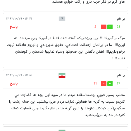
های گرم در فکر حزب بازی و رانت خواری هستند
بی نام
۱۳:۲۱ - ۱۳۹۲/۱۰/۲۹
پاسخ
2
28
مرگ بر آمريكا!!!! اين چيزهاييكه گفته شده فقط در آمريكا روي ميدهد، نه
ايران!!!! ما در ايرانمان ازعدالت اجتماعي، حقوق شهروندي و توزيع عادلانه ثروت
برخووداريم!!! لطفن باگفتن اين صحبتها وسياه نماييها شاممان را كوفتمان
نكنيد!!!!
بی نام
۱۴:۲۵ - ۱۳۹۲/۱۰/۲۹
پاسخ
11
17
مطلب بسيار خوبي بود،متاسفانه مردم ما در مورد اين بچه ها قضاوت مي
كنن،و نسبت به گربه ها قضاوتي ندارند،مردم عزيز،ببخشيد اين جمله زشت را
ميگويم(اين كودكان نيازمند را عين گربه ها در نظر بگيريد،وبي قضاوت كمك
كنيد،در حد يه نان)ببخشيد