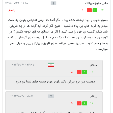
حامی حقوق حیوانات
۱۸:۵۰ - ۱۳۹۲/۱۰/۲۹
پاسخ
7
32
بسیار خوب و بجا نوشته شده بود . مگر آنجا که نوعی اعتراض پنهان به کمک
مردم به گربه های بی پناه داشتید . هیچ فکر کرده اید گربه ها از چه طریقی
باید شکم گرسنه ی خود را سیر کنند ؟ اگر ما انسانها به آنها توجه نکنیم ؟ در
کوچه ی ما بچه گربه ای هست که یک آدم سنگدل پوست زیر گردنش را کنده
و مادر هم ندارد . هر روز سعی میکنم غذای ناچیزی برایش ببرم و خیلی هم
میترسد .
بی نام
۲۲:۳۷ - ۱۳۹۲/۱۰/۲۹
2
14
دوست من برو ببرش دکتر .اون زبون بسته فقط شما رو داره
بی نام
۰۵:۵۱ - ۱۳۹۲/۱۰/۳۰
5
17