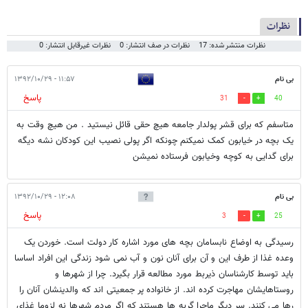
نظرات
نظرات منتشر شده: 17
نظرات در صف انتشار: 0
نظرات غیرقابل انتشار: 0
بی نام
۱۱:۵۷ - ۱۳۹۲/۱۰/۲۹
پاسخ
31
40
متاسفم که برای قشر پولدار جامعه هیچ حقی قائل نیستید . من هیچ وقت به
یک بچه در خیابون کمک نمیکنم چونکه اگر پولی نصیب این کودکان نشه دیگه
برای گدایی به کوچه وخیابون فرستاده نمیشن
بی نام
۱۲:۰۸ - ۱۳۹۲/۱۰/۲۹
پاسخ
3
25
رسیدگی به اوضاع نابسامان بچه های مورد اشاره کار دولت است. خوردن یک
وعده غذا از طرف این و آن برای آنان نون و آب نمی شود زندگی این افراد اساسا
باید توسط کارشناسان ذیربط مورد مطالعه قرار بگیرد. چرا از شهرها و
روستاهایشان مهاجرت کرده اند. از خانواده پر جمعیتی اند که والدینشان آنان را
رها می کنند. سر دیگر ماجرا گربه ها هستند که اگر مردم شهرها نه لزوما غذای