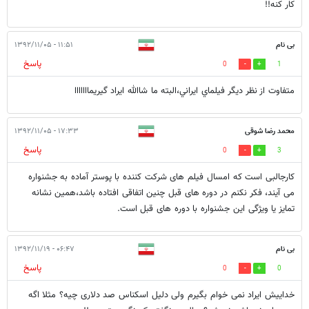
کار کنه!!
بی نام
۱۱:۵۱ - ۱۳۹۲/۱۱/۰۵
پاسخ
0
1
متفاوت از نظر ديگر فيلماي ايراني،البته ما شاالله ايراد گيريمااااااا
محمد رضا شوقی
۱۷:۳۳ - ۱۳۹۲/۱۱/۰۵
پاسخ
0
3
کارجالبی است که امسال فیلم های شرکت کننده با پوستر آماده به جشنواره
می آیند، فکر نکنم در دوره های قبل چنین اتفاقی افتاده باشد،همین نشانه
تمایز یا ویژگی این جشنواره با دوره های قبل است.
بی نام
۰۶:۴۷ - ۱۳۹۲/۱۱/۱۹
پاسخ
0
0
خداییش ایراد نمی خوام بگیرم ولی دلیل اسکناس صد دلاری چیه؟ مثلا اگه