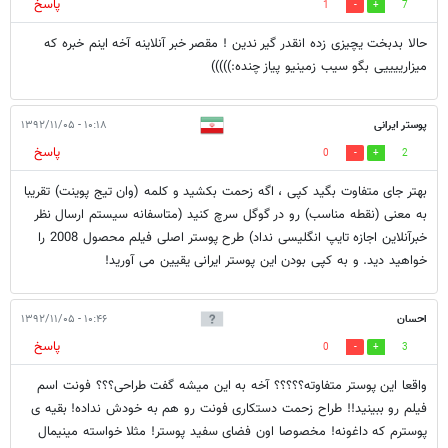
پاسخ
1
7
حالا بدبخت یچیزی زده انقدر گیر ندین ! مقصر خبر آنلاینه آخه اینم خبره که
میزارییییی بگو سیب زمینیو پیاز چنده:)))))
پوستر ایرانی
۱۰:۱۸ - ۱۳۹۲/۱۱/۰۵
پاسخ
0
2
بهتر جای متفاوت بگید کپی ، اگه زحمت بکشید و کلمه (وان تیج پوینت) تقریبا
به معنی (نقطه مناسب) رو در گوگل سرچ کنید (متاسفانه سیستم ارسال نظر
خبرآنلاین اجازه تایپ انگلیسی نداد) طرح پوستر اصلی فیلم محصول 2008 را
خواهید دید. و به کپی بودن این پوستر ایرانی یقیین می آورید!
احسان
۱۰:۴۶ - ۱۳۹۲/۱۱/۰۵
پاسخ
0
3
واقعا این پوستر متفاوته؟؟؟؟؟ آخه به این میشه گفت طراحی؟؟؟ فونت اسم
فیلم رو ببینید!! طراح زحمت دستکاری فونت رو هم به خودش نداده! بقیه ی
پوسترم که داغونه! مخصوصا اون فضای سفید پوستر! مثلا خواسته مینیمال