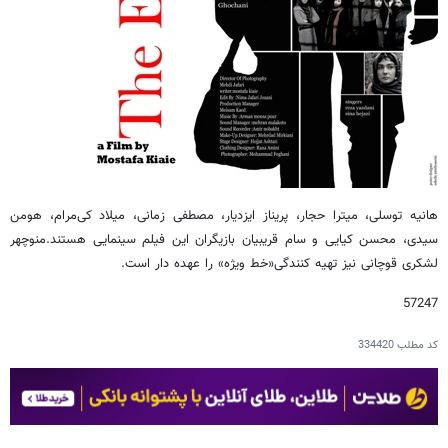
هانیه توسلی، میترا حجار، پریناز ایزدیار، مصطفی زمانی، میلاد کی‌مرام، هومن
سیدی، محسن کیایی و سام قریبیان بازیگران این فیلم سینمایی هستند.منوچهر
لشکری قوچانی نیز تهیه کنندگی«خط ویژه» را عهده دار است.
57247
کد مطلب
334420