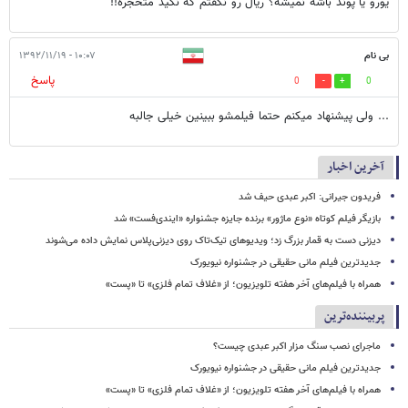
یورو یا پوند باشه نمیشه؟ ریال رو نگفتم که نگید متحجره!!
بی نام
۱۰:۰۷ - ۱۳۹۲/۱۱/۱۹
پاسخ
0
0
... ولی پیشنهاد میکنم حتما فیلمشو ببینین خیلی جالبه
آخرین اخبار
فریدون جیرانی: اکبر عبدی حیف شد
بازیگر فیلم کوتاه «نوع ماژور» برنده جایزه جشنواره «ایندی‌فست» شد
دیزنی دست به قمار بزرگ زد؛ ویدیوهای تیک‌تاک روی دیزنی‌پلاس نمایش داده می‌شوند
جدیدترین فیلم مانی حقیقی در جشنواره نیویورک
همراه با فیلم‌های آخر هفته تلویزیون؛ از «غلاف تمام فلزی» تا «پست»
پربیننده‌ترین
ماجرای نصب سنگ مزار اکبر عبدی چیست؟
جدیدترین فیلم مانی حقیقی در جشنواره نیویورک
همراه با فیلم‌های آخر هفته تلویزیون؛ از «غلاف تمام فلزی» تا «پست»