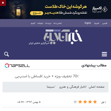
×
فارسی
العربية
English
تماس با ما
درباره ما
تبلیغات
آرشیو
پنجشنبه ۱۵ مرداد ۱۴۰۵
مطالب پیشنهادی
70٪ تخفیف ویژه + خرید اقساطی با اسنپ‌پی
صفحه اصلی
اخبار فرهنگی و هنری
سینما
۵ بهمن ۱۳۹۲ - ۰۵:۴۶
۱ نفر