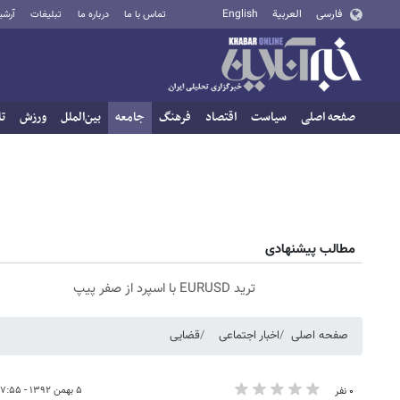
فارسی
العربية
English
تماس با ما
درباره ما
تبلیغات
آرشی
صفحه اصلی
سیاست
اقتصاد
فرهنگ
جامعه
بین‌الملل
ورزش
تا
مطالب پیشنهادی
ترید EURUSD با اسپرد از صفر پیپ
صفحه اصلی
اخبار اجتماعی
قضایی
۵ بهمن ۱۳۹۲ - ۰۷:۵۵
۰ نفر