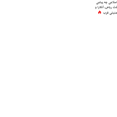
اسلامی چه پیامی
لث ریاض، آنکارا و
 امنیتی غرب