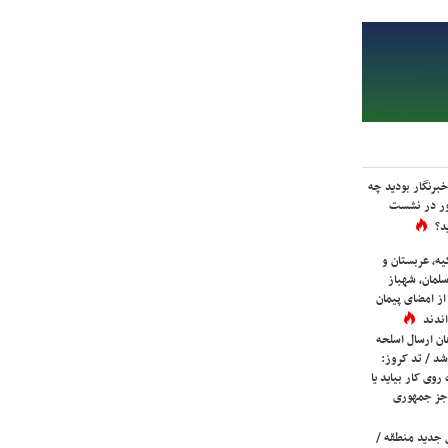
برنگار بودید چه
ور در نشست
د؟
یه، عربستان و
لمان، شهباز
ز امضای پیمان
ندند
ان ارسال اسلحه
شد / تد کروز:
روی کار بیاید یا
جز جمهوری
 جدید منطقه /