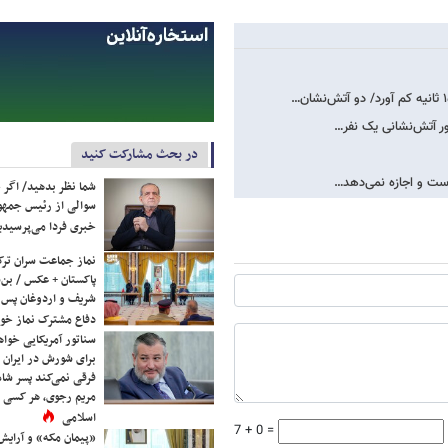
ور آتش‌نشانی یک نفر…
در بحث مشارکت کنید
است و اجازه نمی‌دهد…
شما نظر بدهید/ اگر خ
سوالی از رئیس جمه
خبری فردا می‌پرسیدی
نماز جماعت سران ترک
پاکستان + عکس / بن‌س
شریف و اردوغان پس ا
دفاع مشترک نماز خوا
سناتور آمریکایی خواه
برای شورش در ایران 
فرقی نمی‌کند پسر شاه 
مریم رجوی، هر کسی 
اسلامی
7 + 0 =
«پیمان مکه» و آرایش