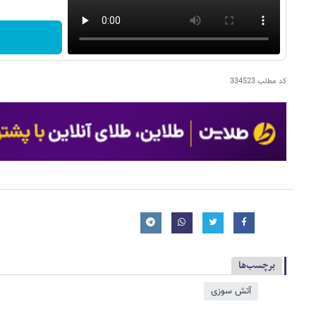
کد مطلب
334523
برچسب‌ها
آتش سوزی