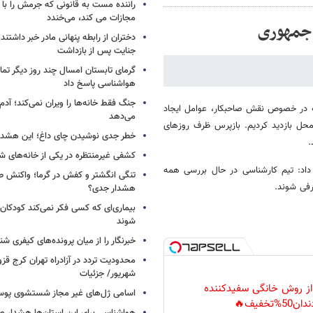
راننده مست به قانونی که جرمش را با 
مجازات می کند، می‌خندد
 جمهوری
دختران از رابطه پنهانی مادر خبر داشتند؛
جنایت پس از بازداشت
گرمای تابستان امسال چند روز دیگر تما
هواشناسی پاسخ داد
جنگ فقط خانه‌ها را ویران نمی‌کند؛ آدم‌
 در خصوص نقش صاحبکار، عوامل ایجاد
می‌دهد
حل بازدید کردیم. بازپرس ظرف روزهای
خطر جدی نوشیدن چای داغ؛ این هشدار 
.
کشفی غیرمنتظره در یکی از خانه‌های ش
داد: تیم کارشناسی در حال بررسی همه
تنگی انگشتر و کفش در گرما؛ واکنش ط
رفی شوند.
هشدار جدی؟
بیماری‌ای که کسی فکر نمی‌کند کودکان ب
شوند
خبرنگار را از میان پرونده‌های کیفری شن
شهریور/ جزئیات
 از روش خانگی سفیدکننده
اسامی ژل‌های غیر مجاز شستشوی پو
دان50%تخفیف🔥