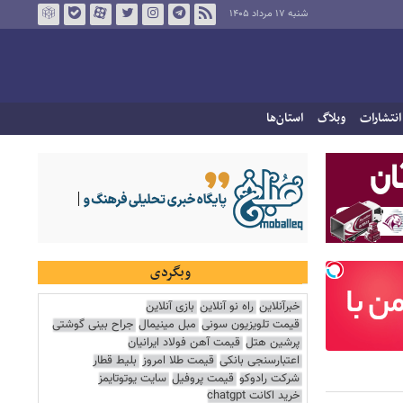
شنبه ۱۷ مرداد ۱۴۰۵
انتشارات
وبلاگ
استان‌ها
وبگردی
خبرآنلاین
راه نو آنلاین
بازی آنلاین
قیمت تلویزیون سونی
مبل مینیمال
جراح بینی گوشتی
پرشین هتل
قیمت آهن فولاد ایرانیان
اعتبارسنجی بانکی
قیمت طلا امروز
بلیط قطار
شرکت رادوکو
قیمت پروفیل
سایت یوتوتایمز
خرید اکانت chatgpt