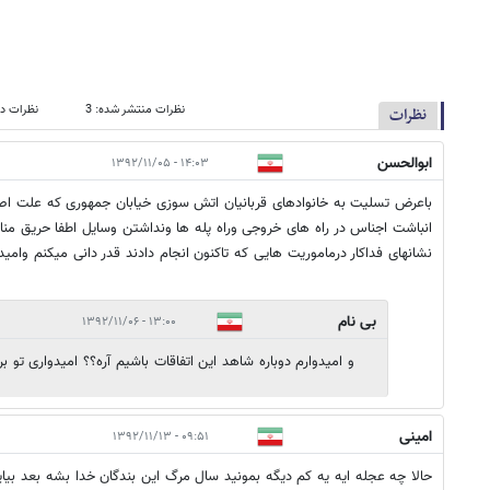
نظرات منتشر شده: 3
نظرات در
نظرات
ابوالحسن
۱۴:۰۳ - ۱۳۹۲/۱۱/۰۵
باعرض تسلیت به خانوادهای قربانیان اتش سوزی خیابان جمهوری که علت اصل
انباشت اجناس در راه های خروجی وراه پله ها ونداشتن وسایل اطفا حریق من
نشانهای فداکار درماموریت هایی که تاکنون انجام دادند قدر دانی میکنم وامیدو
بی نام
۱۳:۰۰ - ۱۳۹۲/۱۱/۰۶
و امیدوارم دوباره شاهد این اتفاقات باشیم آره؟؟ امیدواری تو 
امینی
۰۹:۵۱ - ۱۳۹۲/۱۱/۱۳
حالا چه عجله ایه یه کم دیگه بمونید سال مرگ این بندگان خدا بشه بعد بیاید