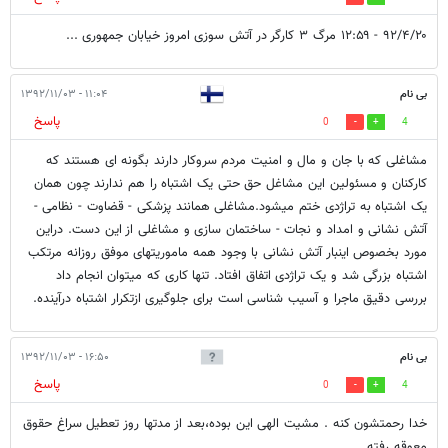
۹۲/۴/۲۰ - ۱۲:۵۹ مرگ ۳ کارگر در آتش سوزی امروز خیابان جمهوری ...
بی نام
۱۱:۰۴ - ۱۳۹۲/۱۱/۰۳
پاسخ
0
4
مشاغلی که با جان و مال و امنیت مردم سروکار دارند بگونه ای هستند که
کارکنان و مسئولین این مشاغل حق حتی یک اشتباه را هم ندارند چون همان
یک اشتباه به تراژدی ختم میشود.مشاغلی همانند پزشکی - قضاوت - نظامی -
آتش نشانی و امداد و نجات - ساختمان سازی و مشاغلی از این دست. دراین
مورد بخصوص اینبار آتش نشانی با وجود همه ماموریتهای موفق روزانه مرتکب
اشتباه بزرگی شد و یک تراژدی اتفاق افتاد. تنها کاری که میتوان انجام داد
بررسی دقیق ماجرا و آسیب شناسی است برای جلوگیری ازتکرار اشتباه درآینده.
بی نام
۱۶:۵۰ - ۱۳۹۲/۱۱/۰۳
پاسخ
0
4
خدا رحمتشون کنه . مشیت الهی این بوده،بعد از مدتها روز تعطیل سراغ حقوق
معوقه رفته