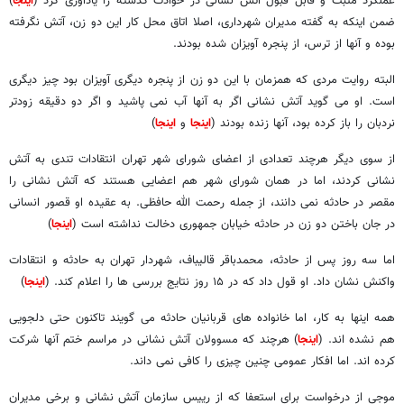
عملکرد مثبت و قابل قبول آتش نشانی در حوادث گذشته را یادآوری کرد (
اینجا
)
ضمن اینکه به گفته مدیران شهرداری، اصلا اتاق محل کار این دو زن،‌ آتش نگرفته
بوده و آنها از ترس،‌ از پنجره آویزان شده بودند.
البته روایت مردی که همزمان با این دو زن از پنجره دیگری آویزان بود چیز دیگری
است. او می گوید آتش نشانی اگر به آنها آب نمی پاشید و اگر دو دقیقه زودتر
نردبان را باز کرده بود،‌ آنها زنده بودند (
اینجا
و
اینجا
)
از سوی دیگر هرچند تعدادی از اعضای شورای شهر تهران انتقادات تندی به آتش
نشانی کردند، اما در همان شورای شهر هم اعضایی هستند که آتش نشانی را
مقصر در حادثه نمی دانند، از جمله رحمت الله حافظی. به عقیده او قصور انسانی
در جان باختن دو زن در حادثه خیابان جمهوری دخالت نداشته است (
اینجا
)
اما سه روز پس از حادثه، محمدباقر قالیباف، شهردار تهران به حادثه و انتقادات
واکنش نشان داد. او قول داد که در ۱۵ روز نتایج بررسی ها را اعلام کند. (
اینجا
)
همه اینها به کار،‌ اما خانواده های قربانیان حادثه می گویند تاکنون حتی دلجویی
هم نشده اند.
(
اینجا
)
هرچند که مسوولان آتش نشانی در مراسم ختم آنها شرکت
کرده اند. اما افکار عمومی چنین چیزی را کافی نمی داند.
موجی از درخواست برای استعفا که از رییس سازمان آتش نشانی و برخی مدیران