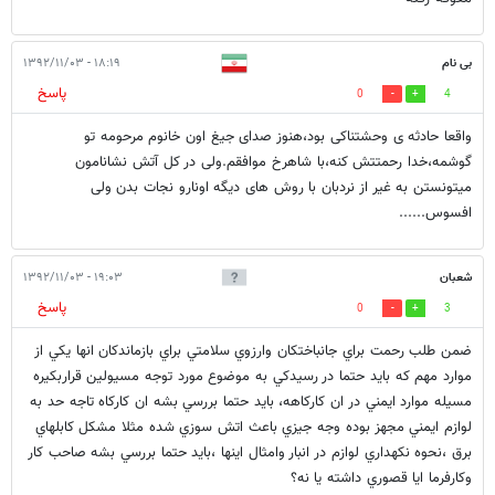
بی نام
۱۸:۱۹ - ۱۳۹۲/۱۱/۰۳
پاسخ
0
4
واقعا حادثه ی وحشتناکی بود،هنوز صدای جیغ اون خانوم مرحومه تو
گوشمه،خدا رحمتتش کنه،با شاهرخ موافقم.ولی در کل آتش نشانامون
میتونستن به غیر از نردبان با روش های دیگه اونارو نجات بدن ولی
افسوس......
شعبان
۱۹:۰۳ - ۱۳۹۲/۱۱/۰۳
پاسخ
0
3
ضمن طلب رحمت براي جانباختكان وارزوي سلامتي براي بازماندكان انها يكي از
موارد مهم كه بايد حتما در رسيدكي به موضوع مورد توجه مسيولين قراربكيره
مسيله موارد ايمني در ان كاركاهه، بايد حتما بررسي بشه ان كاركاه تاجه حد به
لوازم ايمني مجهز بوده وجه جيزي باعث اتش سوزي شده مثلا مشكل كابلهاي
برق ،نحوه نكهداري لوازم در انبار وامثال اينها ،بايد حتما بررسي بشه صاحب كار
وكارفرما ايا قصوري داشته يا نه؟