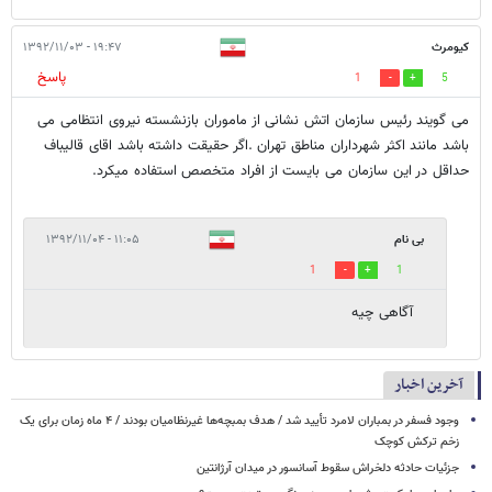
کیومرث
۱۹:۴۷ - ۱۳۹۲/۱۱/۰۳
پاسخ
1
5
می گویند رئیس سازمان اتش نشانی از ماموران بازنشسته نیروی انتظامی می
باشد مانند اکثر شهرداران مناطق تهران .اگر حقیقت داشته باشد اقای قالیباف
حداقل در این سازمان می بایست از افراد متخصص استفاده میکرد.
بی نام
۱۱:۰۵ - ۱۳۹۲/۱۱/۰۴
1
1
آگاهی چیه
آخرین اخبار
وجود فسفر در بمباران لامرد تأیید شد / هدف بمبچه‌ها غیرنظامیان بودند / ۴ ماه زمان برای یک
زخم ترکش کوچک
جزئیات حادثه دلخراش سقوط آسانسور در میدان آرژانتین