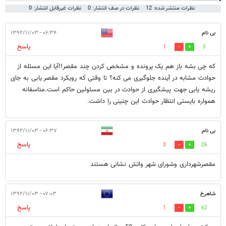
نظرات منتشر شده: 12
نظرات در صف انتشار: 0
نظرات غیرقابل انتشار: 0
بی نام
۰۶:۳۴ - ۱۳۹۲/۱۱/۰۳
پاسخ
1
5
که چی بشه باز هم یک پرونده و مشخص کردن چند مقصر!!آیا این مسئله از
حوادث مشابه در آینده جلوگیری می کنه؟ تا وقتی که رویکرد مقصر یابی به جای
ریشه یابی جهت پیشگیری از حوادث در بین مسئولین حاکم است.متاسفانه
همواره بایستی انتظار حوادث این چنینی را داشت.
بی نام
۰۶:۳۷ - ۱۳۹۲/۱۱/۰۳
پاسخ
3
26
مقصرشهرداری وشورای شهر واتش نشانی هستند
شاهرخ
۰۷:۰۳ - ۱۳۹۲/۱۱/۰۳
پاسخ
1
62