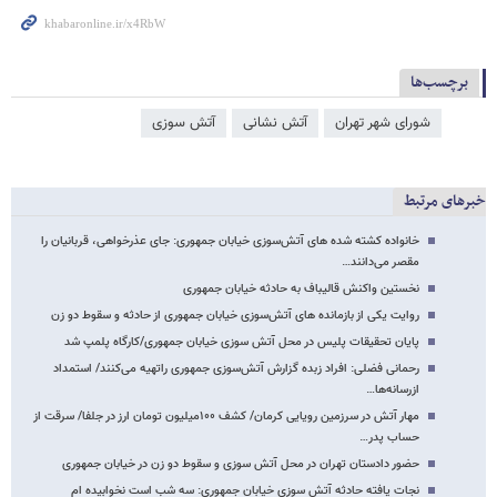
برچسب‌ها
شورای شهر تهران
آتش‌ نشانی
آتش سوزی
خبرهای مرتبط
خانواده کشته شده های آتش‌سوزی خیابان جمهوری: جای عذرخواهی، ‌قربانیان را
مقصر می‌دانند…
نخستین واکنش قالیباف به حادثه خیابان جمهوری
روایت یکی از بازمانده های آتش‌سوزی خیابان جمهوری از حادثه و سقوط دو زن
پایان تحقیقات پلیس در محل آتش سوزی خیابان جمهوری/کارگاه پلمپ شد
رحمانی فضلی: افراد زبده گزارش آتش‌سوزی جمهوری راتهیه می‌کنند/ استمداد
ازرسانه‌ها…
مهار آتش در سرزمین رویایی کرمان/ کشف ۱۰۰میلیون تومان ارز در جلفا/ سرقت از
حساب پدر…
حضور دادستان تهران در محل آتش سوزی و سقوط دو زن در خیابان جمهوری
نجات یافته حادثه آتش سوزی خیابان جمهوری: سه شب است نخوابیده ام