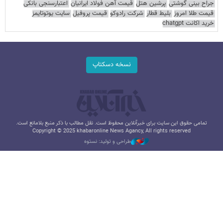
جراح بینی گوشتی
پرشین هتل
قیمت آهن فولاد ایرانیان
اعتبارسنجی بانکی
قیمت طلا امروز
بلیط قطار
شرکت رادوکو
قیمت پروفیل
سایت یوتوتایمز
خرید اکانت chatgpt
نسخه دسکتاپ
تمامی حقوق این سایت برای خبرآنلاین محفوظ است. نقل مطالب با ذکر منبع بلامانع است.
Copyright © 2025 khabaronline News Agancy, All rights reserved
طراحی و تولید: نستوه