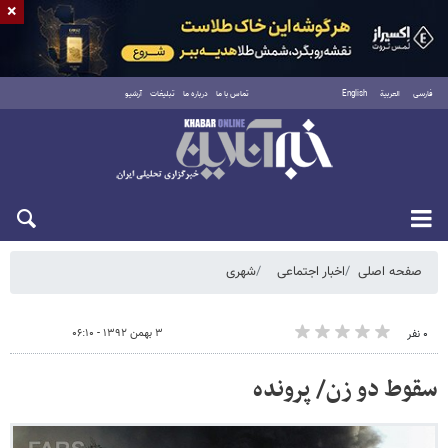
×
فارسی
العربية
English
تماس با ما
درباره ما
تبلیغات
آرشیو
شنبه ۱۷ مرداد ۱۴۰۵
صفحه اصلی
اخبار اجتماعی
شهری
۳ بهمن ۱۳۹۲ - ۰۶:۱۰
۰ نفر
سقوط دو زن/ پرونده