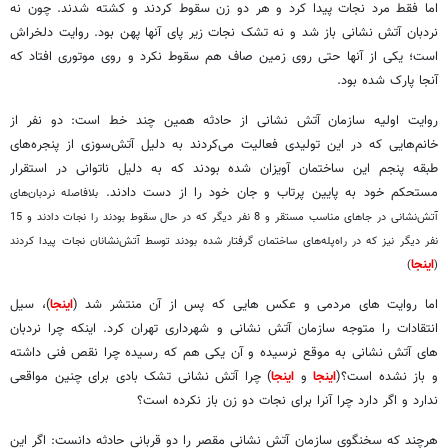
اما فقط مرد نجات پیدا کرد و هر دو زن سقوط کردند و کشته شدند. چون نه
نردبان آتش نشانی باز شد و نه تشک نجات زیر پای آنها پهن بود. روایت دلخراش
است؛ یکی از آنها حتی روی زمین صاف هم سقوط نکرد و روی موتوری افتاد که
آنجا پارک شده بود.
روایت اولیه سازمان آتش نشانی از حادثه همین چند خط است: دو نفر از
خانم‌هایی که در این تولیدی فعالیت می‌کردند به دلیل آتش‌سوزی از پنجره‌های
طبقه پنجم این ساختمان آویزان شده بودند که به دلیل ناتوانی در استقرار
مستحکم خود به پایین پرتاب و جان خود را از دست دادند.
بلافاصله نردبان‌های
آتش‌نشانی در جاهای مناسب مستقر و 8 نفر دیگر که در حال سقوط بودند را نجات دادند و 15
نفر دیگر نیز که در راه‌پله‌های ساختمان گرفتار شده بودند توسط آتش‌نشانان نجات پیدا کردند
اینجا
)
(
اما روایت های مردمی و عکس هایی که پس از آن منتشر شد (
اینجا
)،‌ سیل
انتقادات را متوجه سازمان آتش نشانی و شهرداری تهران کرد. اینکه چرا نردبان
های آتش نشانی به موقع نرسیده و آن یکی هم که رسیده چرا نقص فنی داشته
و باز نشده است؟(
اینجا
و
اینجا
) چرا آتش نشانی تشک بادی برای چنین مواقعی
ندارد و اگر دارد چرا آنرا برای نجات دو زن باز نکرده است؟
هرچند که سخنگوی سازمان آتش نشانی مقصر را دو قربانی حادثه دانست: اگر این