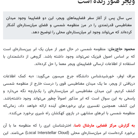
ویجر هنوز زنده است
سی سال پس ‌از آغاز سفر فضاپیماهای ویجر، این دو فضاپیما وجود میدان
مغناطیسی قدرتمندی را در مرز منظومه شمسی و فضای میان‌ستاره‌ای آشکار
کرده‌اند که می‌تواند وجود ابر میان‌ستاره‌ای محلی را توضیح دهد.
محمود حاج‌زمان
: منظومه شمسی در حال عبور از میان یک ابر بین‌ستاره‌ای است
که بر اساس اصول فیزیک نمی‌تواند وجود داشته باشد. گروهی از دانشمندان با
استفاده از اطلاعات ارسالی فضاپیمای ویجر معما را حل کرده‌اند.
مراف اوفر، خورشیدشناس دانشگاه جرج میسون می‌گوید: «به کمک اطلاعات
دریافتی از ویجر، ما یک میدان مغناطیسی قوی را درست خارج از منظومه شمسی
کشف کردیم. این میدان مغناطیسی ابر میان‌ستاره‌ای را یک‌پارچه نگه می‌دارد و
پاسخی به این سوال است که ابر مذکور اصولاً چطور می‌تواند وجود داشته‌باشد.
این کشف همچنین تفسیری برای برخوردهای آینده ارائه خواهد داد، زمانی‌که
منظومه شمسی با ابرهای مشابهی در بازوی کهکشان راه شیری برخورد می‌کند».
به گزارش مرکز فضایی مارشال ناسا
، اخترشناسان ابری را که منظومه ما با آن
برخورد کرده‌است ابر میان‌ستاره‌ای محلی (Local Interstellar Cloud) می‌نامند. این