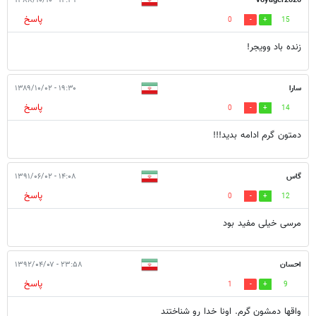
۱۲:۲۹ - ۱۳۸۸/۱۰/۱۰
voyager2020
پاسخ
0
15
زنده باد وویجر!
سارا
۱۹:۳۰ - ۱۳۸۹/۱۰/۰۲
پاسخ
0
14
دمتون گرم ادامه بدید!!!
گاس
۱۴:۰۸ - ۱۳۹۱/۰۶/۰۲
پاسخ
0
12
مرسی خیلی مفید بود
احسان
۲۳:۵۸ - ۱۳۹۲/۰۴/۰۷
پاسخ
1
9
واقها دمشون گرم. اونا خدا رو شناختند