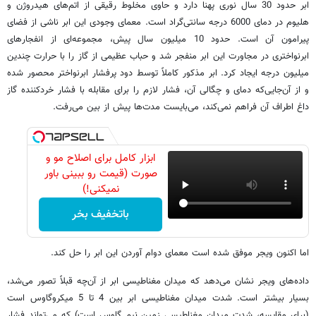
ابر حدود 30 سال نوری پهنا دارد و حاوی مخلوط رقیقی از اتم‌های هیدروژن و
هلیوم در دمای 6000 درجه سانتی‌گراد است. معمای وجودی این ابر ناشی از فضای
پیرامون آن است. حدود 10 میلیون سال پیش، مجموعه‌ای از انفجارهای
ابرنواختری در مجاورت این ابر منفجر شد و حباب عظیمی از گاز را با حرارت چندین
میلیون درجه ایجاد کرد. ابر مذکور کاملاً توسط دود پرفشار ابرنواختر محصور شده
و از آن‌جایی‌که دمای و چگالی آن، فشار لازم را برای مقابله با فشار خردکننده گاز
داغ اطراف آن فراهم نمی‌کند، می‌بایست مدت‌ها پیش از بین می‌رفت.
ابزار کامل برای اصلاح مو و
صورت (قیمت رو ببینی باور
نمیکنی!)
باتخفیف بخر
اما اکنون ویجر موفق شده است معمای دوام آوردن این ابر را حل کند.
داده‌های ویجر نشان می‌دهد که میدان مغناطیسی ابر از آن‌چه قبلاً تصور می‌شد،
بسیار بیشتر است. شدت میدان مغناطیسی ابر بین 4 تا 5 میکروگاوس است
(برای مقایسه، شدت میدان مغناطیسی زمین نیم گاوس است) که می‌تواند فشار