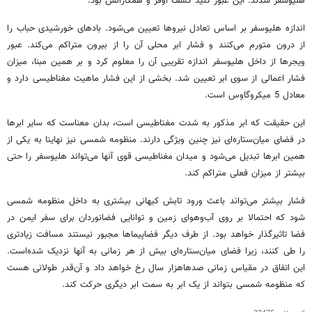
هلیوسفر شدند. این عبور کلید کشف اوفر و همکارانش بود.
اندازه هلیوسفر بر اساس تعادل نیروها تعیین می‌شود. بادهای خورشیدی حباب را
از درون متورم می‌کنند و فشار ابر محلی آن را از بیرون متراکم می‌کند. عبور
ویجرها از داخل هلیوسفر اندازه تقریبی آن را معلوم کرد و بر همین مبنا، میزان
فشار اعمالی از سوی ابر تعیین شد. بخشی از این فشار ماهیت مغناطیسی دارد و
معادل 5 میکروگاوس است.
این حقیقت که ابر مذکور به شدت مغتاطیسی است، بدان معناست که سایر ابرها
در فضای میان‌ستاره‌ای نیز چنین ویژگی دارند. منظومه شمسی نیز نهایتا به یکی از
همین ابرها تبدیل می‌شود و میدان مغناطیسی قوی آنها می‌تواند هلیوسفر را حتی
بیشتر از میزان فعلی متراکم کند.
فشار بیشتر می‌تواند باعث ورود تابش کیهانی بیشتری به داخل منظومه شمسی
شود که احتمالا بر روی آب‌وهوای زمین و توانایی فضانوردان برای سفر ایمن در
فضا تاثیرگذار خواهد بود. از طرف دیگر فضاپیماها مجبور نیستند مسافت زیادتری
را طی کنند، زیرا فضای میان‌ستاره‌ای بیش از هر زمانی به آنها نزدیک شده‌است.
این اتفاق در مقیاس زمانی صدهاهزار سال رخ خواهد داد و آن‌قدر طولانی هست
که منظومه شمسی بتواند از یک ابر به سمت ابر دیگری حرکت کند.