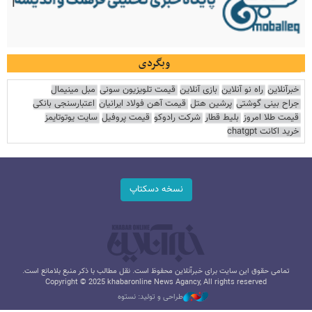
وبگردی
خبرآنلاین
راه نو آنلاین
بازی آنلاین
قیمت تلویزیون سونی
مبل مینیمال
جراح بینی گوشتی
پرشین هتل
قیمت آهن فولاد ایرانیان
اعتبارسنجی بانکی
قیمت طلا امروز
بلیط قطار
شرکت رادوکو
قیمت پروفیل
سایت یوتوتایمز
خرید اکانت chatgpt
نسخه دسکتاپ
تمامی حقوق این سایت برای خبرآنلاین محفوظ است. نقل مطالب با ذکر منبع بلامانع است.
Copyright © 2025 khabaronline News Agancy, All rights reserved
طراحی و تولید: نستوه