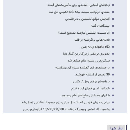
زباله‌های فضایی، تهدیدی برای مأموریت‌های آینده
معمای ابرنواختر سیصد ساله ذات‌الکرسی حل شد
آزمایش موفق نخستین بالابر فضایی
پیشگامان فضا
آیا نسبیت اینشتین نیازمند تصحیح است؟
بادبان‌هایی برافراشته در فضا
نگاه ماهواره‌ای به زمین
تصویری بی‌نظیر از بزرگ‌ترین گیتار دنیا
سنگین‌ترین ستاره عالم منفجر شد
در جستجوی قمر گمشده سیاره گردن‌شکسته
30 تصویر از گذشته خورشید
دریاچه‌ای در قمر زحل / عکس
خورشید امروز فوران کرد / فیلم
با ایران به بخش صلح‌آمیز علم رسیدیم
پیامی به زبان فارسی که 35 سال پیش برای موجودات فضایی ارسال شد
وضعیت نامشخص وویجر1 در فاصله 18,500,000,000 کیلومتری زمین
نظر شما