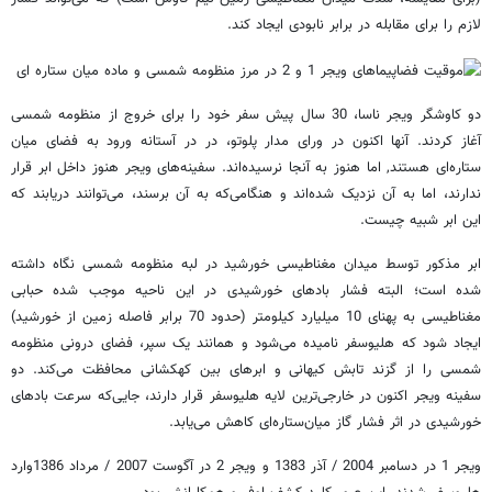
لازم را برای مقابله در برابر نابودی ایجاد کند.
دو کاوشگر ویجر ناسا، 30 سال پیش سفر خود را برای خروج از منظومه شمسی
آغاز کردند. آنها اکنون در ورای مدار پلوتو، در در آستانه ورود به فضای میان
ستاره‌ای هستند, اما هنوز به آنجا نرسیده‌اند. سفینه‌های ویجر هنوز داخل ابر قرار
ندارند، اما به آن نزدیک شده‌اند و هنگامی‌که به آن برسند، می‌توانند دریابند که
این ابر شبیه چیست.
ابر مذکور توسط میدان مغناطیسی خورشید در لبه منظومه شمسی نگاه داشته
شده است؛ البته فشار بادهای خورشیدی در این ناحیه موجب شده حبابی
مغناطیسی به پهنای 10 میلیارد کیلومتر (حدود 70 برابر فاصله زمین از خورشید)
ایجاد شود که هلیوسفر نامیده می‌شود و همانند یک سپر، فضای درونی منظومه
شمسی را از گزند تابش کیهانی و ابرهای بین کهکشانی محافظت می‌کند. دو
سفینه ویجر اکنون در خارجی‌ترین لایه هلیوسفر قرار دارند، جایی‌که سرعت بادهای
خورشیدی در اثر فشار گاز میان‌ستاره‌ای کاهش می‌یابد.
ویجر 1 در دسامبر 2004 / آذر 1383 و ویجر 2 در آگوست 2007 / مرداد 1386وارد