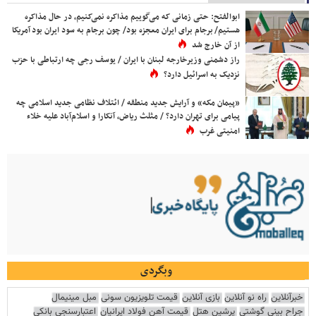
ابوالفتح: حتی زمانی که می‌گوییم مذاکره نمی‌کنیم، در حال مذاکره
هستیم/ برجام برای ایران معجزه بود/ چون برجام به سود ایران بود آمریکا
از آن خارج شد
راز دشمنی وزیرخارجه لبنان با ایران / یوسف رجی چه ارتباطی با حزب
نزدیک به اسرائیل دارد؟
«پیمان مکه» و آرایش جدید منطقه / ائتلاف نظامی جدید اسلامی چه
پیامی برای تهران دارد؟ / مثلث ریاض، آنکارا و اسلام‌آباد علیه خلاء
امنیتی غرب
وبگردی
خبرآنلاین
راه نو آنلاین
بازی آنلاین
قیمت تلویزیون سونی
مبل مینیمال
جراح بینی گوشتی
پرشین هتل
قیمت آهن فولاد ایرانیان
اعتبارسنجی بانکی