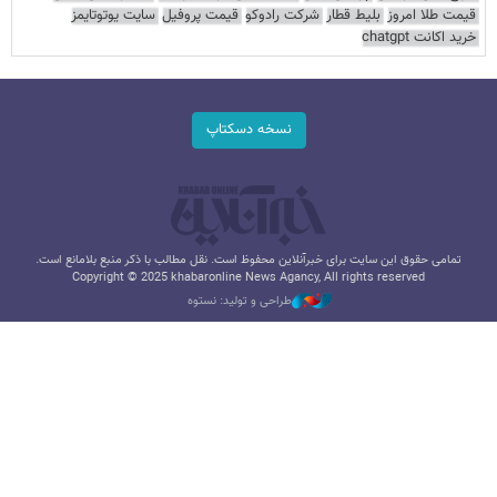
قیمت طلا امروز
بلیط قطار
شرکت رادوکو
قیمت پروفیل
سایت یوتوتایمز
خرید اکانت chatgpt
نسخه دسکتاپ
تمامی حقوق این سایت برای خبرآنلاین محفوظ است. نقل مطالب با ذکر منبع بلامانع است.
Copyright © 2025 khabaronline News Agancy, All rights reserved
طراحی و تولید: نستوه