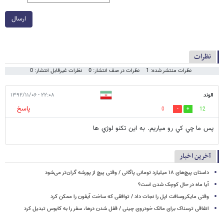
ارسال
نظرات
نظرات منتشر شده: 1
نظرات در صف انتشار: 0
نظرات غیرقابل انتشار: 0
الوند
۲۲:۰۸ - ۱۳۹۲/۱۱/۰۶
پاسخ
0
12
پس ما چي كي رو مياريم. به اين تكنو لوژي ها
آخرین اخبار
داستان پیچ‌های ۱۸ میلیارد تومانی پاگانی / وقتی پیچ از پورشه گران‌تر می‌شود
آیا ماه در حال کوچک شدن است؟
وقتی مایکروسافت اپل را نجات داد / توافقی که ساخت آیفون را ممکن کرد
اتفاقی ترسناک برای مالک خودروی چینی / قفل شدن درها، سفر را به کابوس تبدیل کرد