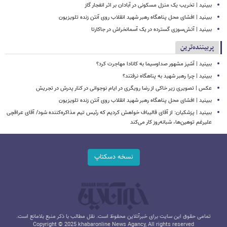
ببینید | تخریب یک منزل مسکونی در آبادان بر اثر انفجار گاز
ببینید | افشای محل پناهگاه‌ رهبر شهید انقلاب روی آنتن زنده تلویزیون
ببینید | ​​​​​​​آتش‌سوزی گسترده در یک آسمانخراش در جاکارتا
پربیننده‌ترین
ببینید | آشپز مشهور صداوسیما به کانادا مهاجرت کرد؟
ببینید | چرا رهبر شهید به پناهگاه نرفتند؟
عکس | تصویری زیر خاکی از رضا رویگری در ایام نوجوانی در کنار پدرش در تجریش
ببینید | افشای محل پناهگاه‌ رهبر شهید انقلاب روی آنتن زنده تلویزیون
ببینید | پزشکیان: از آقای قالیباف خواهش کردیم که رئیس تیم مذاکره‌کننده شود/ آقای عراقچی
علیرغم توهین‌ها، شبانه‌روز کار می‌کند
نسخه دسکتاپ
تمامی حقوق این سایت برای خبرآنلاین محفوظ است. نقل مطالب با ذکر منبع بلامانع است.
Copyright © 2025 khabaronline News Agancy, All rights reserved