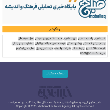
وبگردی
خبرآنلاین
راه نو آنلاین
بازی آنلاین
قیمت تلویزیون سونی
مبل مینیمال
جراح بینی گوشتی
پرشین هتل
قیمت آهن فولاد ایرانیان
اعتبارسنجی بانکی
قیمت طلا امروز
بلیط قطار
شرکت رادوکو
قیمت پروفیل
سایت یوتوتایمز
خرید اکانت chatgpt
نسخه دسکتاپ
تمامی حقوق این سایت برای خبرآنلاین محفوظ است. نقل مطالب با ذکر منبع بلامانع است.
Copyright © 2025 khabaronline News Agancy, All rights reserved