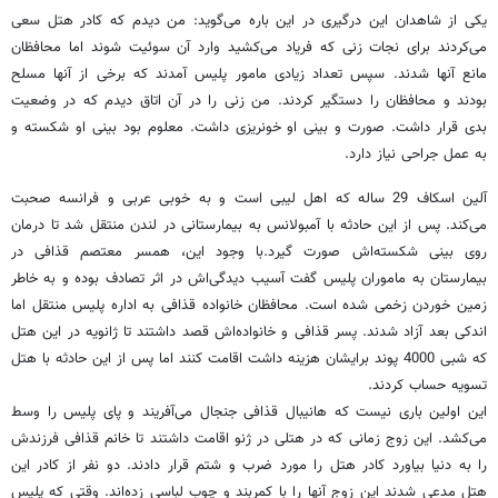
یکی از شاهدان این درگیری در این باره می‌گوید: من دیدم که کادر هتل سعی
می‌کردند برای نجات زنی که فریاد می‌کشید وارد آن سوئیت شوند اما محافظان
مانع آنها شدند. سپس تعداد زیادی مامور پلیس آمدند که برخی از آنها مسلح
بودند و محافظان را دستگیر کردند. من زنی را در آن اتاق دیدم که در وضعیت
بدی قرار داشت. صورت و بینی او خونریزی داشت. معلوم بود بینی او شکسته و
به عمل جراحی نیاز دارد.
آلین اسکاف 29 ساله که اهل لیبی است و به خوبی عربی و فرانسه صحبت
می‌کند. پس از این حادثه با آمبولانس به بیمارستانی در لندن منتقل شد تا درمان
روی بینی شکسته‌اش صورت گیرد.با وجود این، همسر معتصم قذافی در
بیمارستان به ماموران پلیس گفت آسیب دیدگی‌اش در اثر تصادف بوده و به خاطر
زمین خوردن زخمی شده است. محافظان خانواده قذافی به اداره پلیس منتقل اما
اندکی بعد آزاد شدند. پسر قذافی و خانواده‌اش قصد داشتند تا ژانویه در این هتل
که شبی 4000 پوند برایشان هزینه داشت اقامت کنند اما پس از این حادثه با هتل
تسویه حساب کردند.
این اولین باری نیست که هانیبال قذافی جنجال می‌آفریند و پای پلیس را وسط
می‌کشد. این زوج زمانی که در هتلی در ژنو اقامت داشتند تا خانم قذافی فرزندش
را به دنیا بیاورد کادر هتل را مورد ضرب و شتم قرار دادند. دو نفر از کادر این
هتل مدعی شدند این زوج آنها را با کمربند و چوب لباسی زده‌اند. وقتی که پلیس