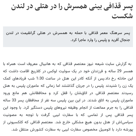
پسر قذافی بینی همسرش را در هتلی در لندن
شکست
پسر سرهنگ معمر قذافی با حمله به همسرش در هتلی گرانقیمت در لندن
جنجال آفرید و پلیس را وارد ماجرا کرد.
به گزارش سایت شیعه نیوز معتصم قذافی که به هانیبال معروف است همراه با
همسر 29 ساله و فرزندان خود در یک سوئیت لوکس در کلاریج اقامت داشت که
این حادثه رخ داد.پس از آنکه کادر این هتل در ساعت 1:30 شب فریادهای کمک
یک زن را شنیدند پلیس را در جریان گذاشتند اما زمانی که ماموران پلیس به هتل
رسیدند معتصم قذافی در اتاق‌شان را قفل کرد و محافظانش هم مانع ورود
ماموران پلیس به اتاق شدند. در این بین پلیس سه نفر از محافظان پسر 33 ساله
قذافی را به جرم ممانعت از انجام وظیفه نیروهای پلیس دستگیر کرد. با وجود این
پسر قذافی پس از تماسی که با سفارت لیبی گرفت با توجه به مصونیت
سیاسی‌اش از هتل بدون هیچ مشکلی خارج شد. معتصم قذافی که کلکسیونی از
پورشه دارد با اتومبیل مخصوص سفارت لیبی به سفارت کشورش منتقل شد.