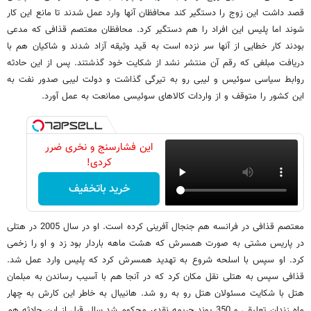
قصد داشت این زوج را دستگیر کند محافظان آنها وارد عمل شدند تا مانع این کار
شوند اما پلیس این افراد را هم دستگیر کرد. محافظان معتصم قذافی که مدعی
بودند کار خطایی از آنها سر نزده است به قید وثیقه آزاد شدند و شاکیان هم با
دریافت مبلغی که رقم آن منتشر نشد از شکایت خود گذشتند. پس از این حادثه
روابط سیاسی سوئیس و لیبی رو به تیرگی گذاشت و دولت لیبی صدور نفت به
این کشور را متوقف و از واردات کالاهای سوئیسی ممانعت به عمل آورد.
این فشارسنج و نخری ضرر
کردی!
خرید باتخفیف
معتصم قذافی در فرانسه هم جنجال آفرینی کرده است. او در سال 2005 در هتلی
در پاریس مشتی به صورت همسرش که هشت ماهه باردار بود زد و او را زخمی
کرد. او سپس با اسلحه شروع به تهدید همسرش کرد که پلیس وارد عمل شد.
قذافی سپس به هتلی نقل مکان کرد که در آنجا هم با آسیب رساندن به مبلمان
هتل با شکایت مسئولان هتل رو به رو شد. هانیبال به خاطر این کارش به چهار
ماه زندان تعلیقی و 350 پوند جریمه نقدی محکوم شد.سال قبل از این حادثه هم