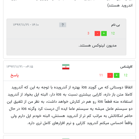
اندروید هستند)
بی نام
۱۴:۱۰ - ۱۳۹۲/۱۱/۲۱
3
12
مدیون لینوکس هستند.
کارشناس
۰۴:۱۵ - ۱۳۹۲/۱۱/۲۱
پاسخ
11
12
اتفاقا دوستانی که می گویند ios بهتره از آندرویده با توجه به این که آندروید
کاملا متن باز داره، کارایی بیشتری نسبت به ios دار، البته اپل بخواد از آندروید
استفاده منه فطعاً ios رو هم در کنارش خواهد داشت، به نظر من از تلفیق این
دو سیستم عامل میشه یه سیستم عاما ایده آل درست کرد وگرنه ios در حال
حاضر امکاناتش به مراتب کم تر از آندروید هستش، البته خودم اپل دارم ولی
واقعاً احساس میکنم آندروید کارایی و نرم افزارهای کامل تری داره.