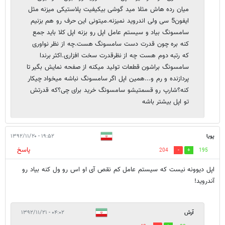
میان رده هاش مثلا مید گوشی بیکیفیت پلاستیکی میزنه مثل
ایفون5 سی ولی اندروید نمیزنه.میتونی این حرف رو هم بزنیم
سامسونگ بیاد و سیستم عامل اپل رو بزنه اپل کلا باید جمع
کنه بره چون قدرت دست سامسونگ هست.چه از نظر نواوری
که رتبه دوم هست چه از نظرقدرت سخت افزاری.اکثر برندا
سامسونگ براشون قطعات تولید میکنه از صفحه نمایش بگیر تا
پردازنده و رم و...همین اپل اگر سامسونگ نباشه میخواد چیکار
کنه؟شارپ رو قسمتیشو سامسونگ خرید برای چی؟که قدرتش
تو اپل بیشتر باشه
پویا
۱۹:۵۲ - ۱۳۹۲/۱۱/۲۰
پاسخ
204
195
اپل دیوونه نیست که سیستم عامل کم نقص آی او اس رو ول کنه بیاد رو
آندروید!
آرش
۰۴:۰۲ - ۱۳۹۲/۱۱/۲۱