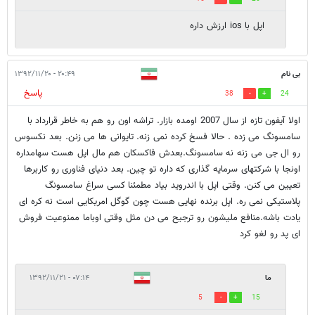
اپل با ios ارزش داره
بی نام
۲۰:۴۹ - ۱۳۹۲/۱۱/۲۰
پاسخ
38
24
اولا آیفون تازه از سال 2007 اومده بازار. تراشه اون رو هم به خاطر قرارداد با
سامسونگ می زده . حالا فسخ کرده نمی زنه. تایوانی ها می زنن. بعد نکسوس
رو ال جی می زنه نه سامسونگ.بعدش فاکسکان هم مال اپل هست سهامداره
اونجا با شرکتهای سرمایه گذاری که داره تو چین. بعد دنیای فناوری رو کاربرها
تعیین می کنن. وقتی اپل با اندروید بیاد مطمئنا کسی سراغ سامسونگ
پلاستیکی نمی ره. اپل برنده نهایی هست چون گوگل امریکایی است نه کره ای
یادت باشه.منافع ملیشون رو ترجیح می دن مثل وقتی اوباما ممنوعیت فروش
ای پد رو لغو کرد
ما
۰۷:۱۴ - ۱۳۹۲/۱۱/۲۱
5
15