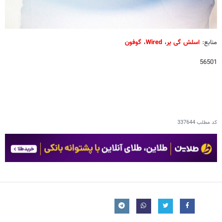
منابع:
اسلش گی یر
،
Wired
،
گوفون
56501
کد مطلب
337644