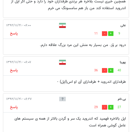
همچین خبری نیست بلاخره هر برندی طرفداران خود را دارد و حتی اگر اپل از
اندروید استفاده کند من باز هم سامسونگ می خرم
علی
۰۶:۰۰ - ۱۳۹۲/۱۱/۲۱
پاسخ
11
9
درود بر وُز. من بسیار به منش این مرد بزرگ علاقه دارم.
پوریا
۰۶:۰۷ - ۱۳۹۲/۱۱/۲۱
پاسخ
36
40
طرفدارای اندروید + طرفدارای آی او اس(اپل) -
بی نام
۰۶:۲۷ - ۱۳۹۲/۱۱/۲۱
پاسخ
29
27
اپل بالاخره فهمید که اندروید یک سر و گردن بالاتر از همه ی سیستم های
عامل گوشی همراه است