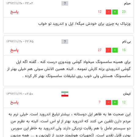
میثم
۲۲:۰۲ - ۱۳۹۲/۱۱/۲۰
پاسخ
12
23
وزنیاک یه چیزی برای خودش میگه/ اپل و اندروید تو خواب
بی نام
۲۲:۴۵ - ۱۳۹۲/۱۱/۲۰
پاسخ
27
15
برای همینه سامسونگ میخواد گوشی ویندوزی درست کنه . گفته اگه اپل
گوشی اندرویدی بزنه کارش تمومه . البته همین الانش سونی هم خیلی بهتر از
سامسونگ هستش ولی خوب روی تبلیغات سامسونگ بهتر کار کرده .
ایمان
۰۲:۵۰ - ۱۳۹۲/۱۱/۲۱
پاسخ
7
12
این صحبت ها به ظاهر اپل دوستانه ، بیشتر تبلیغ اندروید است. خیلی نرم به
مردم دارن تلقین می کنند که اندروید بهتر از او اس است. البته به نظرم من
دو سیستم عامل با هم رقابت نزدیکی دارند ولی اندروید به خاطر اپن سورس
بودن قایل تقدیر است. (تجهیزات هوشمند جدید از تلوزیون و ... همه مدیون