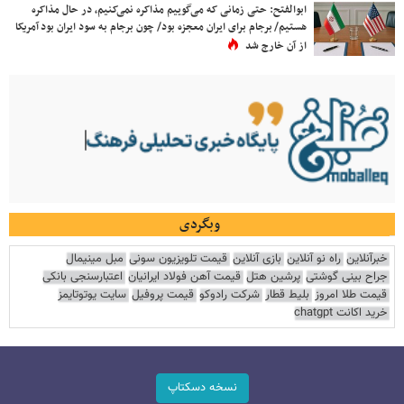
ابوالفتح: حتی زمانی که می‌گوییم مذاکره نمی‌کنیم، در حال مذاکره
هستیم/ برجام برای ایران معجزه بود/ چون برجام به سود ایران بود آمریکا
از آن خارج شد
وبگردی
خبرآنلاین
راه نو آنلاین
بازی آنلاین
قیمت تلویزیون سونی
مبل مینیمال
جراح بینی گوشتی
پرشین هتل
قیمت آهن فولاد ایرانیان
اعتبارسنجی بانکی
قیمت طلا امروز
بلیط قطار
شرکت رادوکو
قیمت پروفیل
سایت یوتوتایمز
خرید اکانت chatgpt
نسخه دسکتاپ