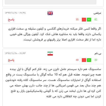
مرتضی
۱۹:۳۸ - ۱۳۹۲/۱۱/۲۰
پاسخ
35
82
اگر واقعا کسی فکر میکنه خریدارهای گلکسی و آیفون سلیقه ی سخت افزاری
یکسانی دارند واقعا باید به مشاوره هاش شک کرد. آیفون ویژگی های خوبی
داره اما از نظر سخت افزاری اصلا برتر رقیبهای پر فروشش نیست.
بی نام
۱۹:۴۳ - ۱۳۹۲/۱۱/۲۰
پاسخ
48
30
سامسونگ هم داره سیستم عامل تایزن می زنه. فکر کنم گوگل با اپل ببنده
همه چیز تمومه. هفته قبل هم که 10 ساله گوگل با سامسونگ بست در واقع
استفاده گوگل از امتیازات سامسونگ هست. سر سامسونگ کلاه رفته خودشون
هم چند سال بعد می فهمن امریکایی ها از چند جانب دارن بهش حمله می
کنن کره ای ها دارن لبخند می زنن که با گوشی پلاستیکیشون بازار رو فتح
کردن اما نمی دونن چه اتفاقاتی داره می افته