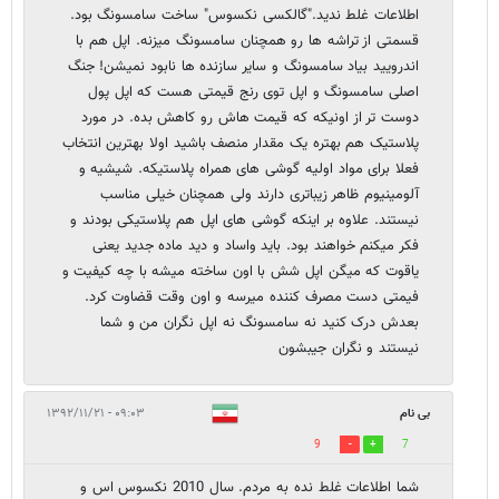
اطلاعات غلط ندید."گالکسی نکسوس" ساخت سامسونگ بود.
قسمتی از تراشه ها رو همچنان سامسونگ میزنه. اپل هم با
اندرویید بیاد سامسونگ و سایر سازنده ها نابود نمیشن! جنگ
اصلی سامسونگ و اپل توی رنج قیمتی هست که اپل پول
دوست تر از اونیکه که قیمت هاش رو کاهش بده. در مورد
پلاستیک هم بهتره یک مقدار منصف باشید اولا بهترین انتخاب
فعلا برای مواد اولیه گوشی های همراه پلاستیکه. شیشیه و
آلومینیوم ظاهر زیباتری دارند ولی همچنان خیلی مناسب
نیستند. علاوه بر اینکه گوشی های اپل هم پلاستیکی بودند و
فکر میکنم خواهند بود. باید واساد و دید ماده جدید یعنی
یاقوت که میگن اپل شش با اون ساخته میشه با چه کیفیت و
فیمتی دست مصرف کننده میرسه و اون وقت قضاوت کرد.
بعدش درک کنید نه سامسونگ نه اپل نگران من و شما
نیستند و نگران جیبشون
بی نام
۰۹:۰۳ - ۱۳۹۲/۱۱/۲۱
9
7
شما اطلاعات غلط نده به مردم. سال 2010 نکسوس اس و