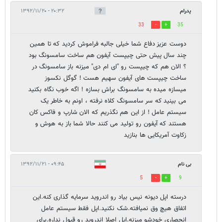
پدرام
۲۰:۳۲ - ۱۳۹۲/۱۱/۲۰
33
35
دوست عزیز دفاع شما خیلی جالبه فراموش کردید که تا همین
چند سال پیش حتی چیپست آیفون هم ساخت سامسونگ بود
؟ الان هم که چیپست رو "ای ام دی" میزنه باز سامسونگ در
ساخت چیپست های آیفون سهیم هست ! گوگل نکسوز
میسازه میده به سامسونگ براش بسازه ! اگه خوب نگاه بکنید
می بینید که سر سامسونگ کلاه نرفته ، اونم به خاطر یک
سیستم عامل ! از این هم نگذریم که الان شارپ و فاکس کان
هستند که آیفون رو تولید می کنند حالا شما باز به هوش و
زکاوت آمریکایی ها بنازید
بی نام
۰۹:۴۵ - ۱۳۹۲/۱۱/۲۱
5
9
درسته اپل دیونه نیس بیاد رو اندروید سرمایه گذاری کنه.این
اتفاق هیچ وق نمیافته.شک نکنید.اپل فقط سیستم عامل
انحصاری خودشو میزنه.اپل اصلا اندروید رو قبول نداره.برای