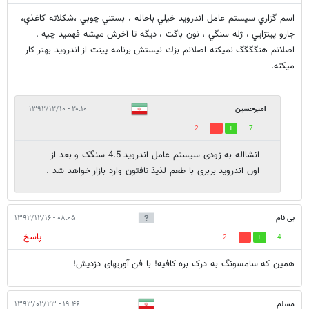
اسم گزاري سيستم عامل اندرويد خيلي باحاله ، بستني چوبي ،شكلاته كاغذي،
جارو پيتزايي ، ژله سنگي ، نون باگت ، ديگه تا آخرش ميشه فهميد چيه .
اصلانم هنگگگگ نميكنه اصلانم بزك نيستش برنامه پينت از اندرويد بهتر كار
ميكنه.
امیرحسین
۲۰:۱۰ - ۱۳۹۲/۱۲/۱۰
2
7
انشااله به زودی سیستم عامل اندروید 4.5 سنگک و بعد از
اون اندروید بربری با طعم لذیذ تافتون وارد بازار خواهد شد .
بی نام
۰۸:۰۵ - ۱۳۹۲/۱۲/۱۶
پاسخ
2
4
همین که سامسونگ به درک بره کافیه! با فن آوریهای دزدیش!
مسلم
۱۹:۴۶ - ۱۳۹۳/۰۲/۲۳