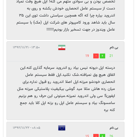
تخصص بودن و بی سوادی متهم می کنه! اپل هیچ وقت نمیاد
دست از سیستم عامل انحصاری خودش بکشه و روی به
اندروید بیاره چرا که اگه همچین سیاستی داشت توی این ۳۵
سال باید شاهد ورود کامپیوتر های شرکت اپل (مک) با سیستم
عامل ویندوز در جهت تسخیر بازار بودیم!!!!!!
بی نام
۱۳:۵۰ - ۱۳۹۲/۱۱/۲۱
19
21
درسته اپل دیونه نیس بیاد رو اندروید سرمایه گذاری کنه.این
اتفاق هیچ وق نمیافته.شک نکنید.اپل فقط سیستم عامل
انحصاری خودشو میزنه.اپل اصلا اندروید رو قبول نداره.برای
میان رده هاش مثلا مید گوشی بیکیفیت پلاستیکی میزنه مثل
ایفون5 سی ولی اندروید نمیزنه.میتونی این حرف رو هم بزنیم
سامسونگ بیاد و سیستم عامل اپل رو بزنه اپل کلا باید جمع
کنه بره
بی نام
۰۸:۰۵ - ۱۳۹۲/۱۱/۲۲
15
26