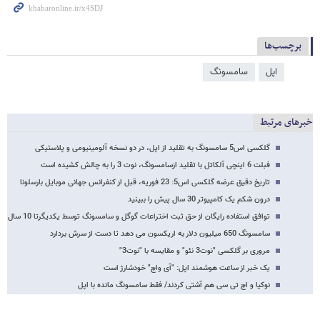
برچسب‌ها
اپل
سامسونگ
خبرهای مرتبط
گلکسی اس5 سامسونگ به تقلید از اپل، در دو نسخه آلومینیومی و پلاستیکی
فبلت 6 اینچی آلکاتل با تقلید ازسامسونگ، نوت 3 را به چالش کشیده است
تاریخ دقیق عرضه گلکسی اس5: 23 فوریه، قبل از کنفرانس جهانی موبایل بارسلونا
درون شکم یک کامپیوتر 30 سال پیش را ببینید
توافق استفاده رایگان از حق ثبت اختراعات گوگل و سامسونگ توسط یکدیگرتا 10 سال
سامسونگ 650 میلیون دلار به اریکسون می دهد تا دست از سرش بردارد
مروری بر گلکسی "نوت3 نئو" و مقایسه با "نوت3"
یک خبر از ساعت هوشمند اپل: "آی واچ" خودشارژ است
نوکیا و اچ تی سی هم آشتی کردند/ فقط سامسونگ مانده با اپل