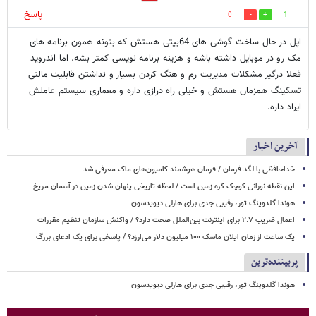
پاسخ
0
1
اپل در حال ساخت گوشی های 64بیتی هستش که بتونه همون برنامه های
مک رو در موبایل داشته باشه و هزینه برنامه نویسی کمتر بشه. اما اندروید
فعلا درگیر مشکلات مدیریت رم و هنگ کردن بسیار و نداشتن قابلیت مالتی
تسکینگ همزمان هستش و خیلی راه درازی داره و معماری سیستم عاملش
ایراد داره.
آخرین اخبار
خداحافظی با لگد فرمان / فرمان هوشمند کامیون‌های ماک معرفی شد
این نقطه نورانی کوچک کره زمین است / لحظه تاریخی پنهان شدن زمین در آسمان مریخ
هوندا گلدوینگ تور، رقیبی جدی برای هارلی دیویدسون
اعمال ضریب ۲.۷ برای اینترنت بین‌الملل صحت دارد؟ / واکنش سازمان تنظیم مقررات
یک ساعت از زمان ایلان ماسک ۱۰۰ میلیون دلار می‌ارزد؟ / پاسخی برای یک ادعای بزرگ
پربیننده‌ترین
هوندا گلدوینگ تور، رقیبی جدی برای هارلی دیویدسون