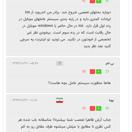
42
80
دوباره بحثهای تعصبی شروع شد. برادر من اندروید از ios
ایرادات کمتری داره و در رتبه بندی سیستم عاملهای موبایل در
رده اول قرار دارد. ios در حال حاضر با windows موبایل در
حال رقابت است که در رده سوم است. بیخودی نظر غیر
تخصصی از خودتون در نکنید. می تونید تو اینترنت یه سرچی
کنید بعد نظر بدید
بی نام
۰۵:۳۰ - ۱۳۹۲/۱۱/۲۱
50
23
هاها منظورت سیستم عامل بچه هاست؟
پویا
۱۰:۱۸ - ۱۳۹۲/۱۱/۲۱
23
40
جناب آرش ظاهرا تعصب شما بیشتره!! متاسفانه باب شده هر
کس نظری نا مطابق با میلش میشنوه طرف مقابل رو به کم