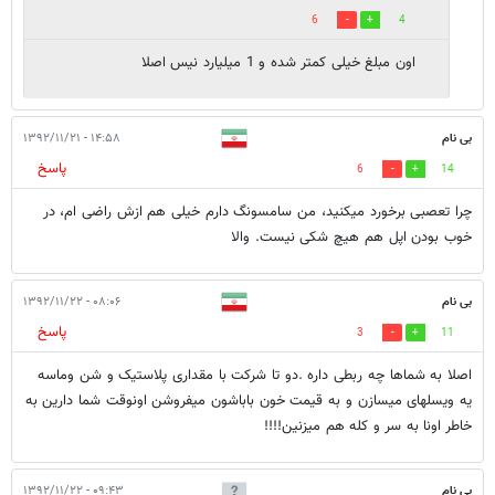
6
4
اون مبلغ خیلی کمتر شده و 1 میلیارد نیس اصلا
بی نام
۱۴:۵۸ - ۱۳۹۲/۱۱/۲۱
پاسخ
6
14
چرا تعصبی برخورد میکنید، من سامسونگ دارم خیلی هم ازش راضی ام، در
خوب بودن اپل هم هیچ شکی نیست. والا
بی نام
۰۸:۰۶ - ۱۳۹۲/۱۱/۲۲
پاسخ
3
11
اصلا به شماها چه ربطی داره .دو تا شرکت با مقداری پلاستیک و شن وماسه
یه ویسلهای میسازن و به قیمت خون باباشون میفروشن اونوقت شما دارین به
خاطر اونا به سر و کله هم میزنین!!!!
بی نام
۰۹:۴۳ - ۱۳۹۲/۱۱/۲۲