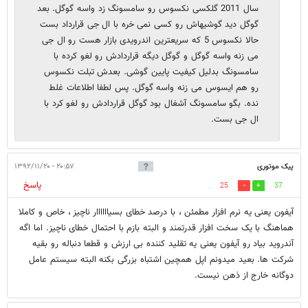
سال 2011 گلکسی نکسوس رو سامسونگ زد واسه گوگل. بعد
گوگل دید گوشیهاش رو کسی نمی خره با ال جی قرارداد بست
حالا نکسوس 5 که سریعترین اندرویدی بازار هست رو ال جی
می زنه واسه گوگل و گوگل دیگه قراردادش رو لغو کرده با
سامسونگ بدلیل کیفیت پایین گوشی. بعدش تبلت نکسوس
رو هم ایسوس می زنه واسه گوگل. پس لطفا اطلاعات غلط
نده. بگو سامسونگ آشغال بود گوگل قراردادش رو لغو کرد با
ال جی بست.
پیک موتوری
۲۰:۵۷ - ۱۳۹۲/۱۱/۲۰
پاسخ
25
37
آیفون یعنی یه نرم افزار مطمئن ، با درصد خطای بسیاااااار ناچیز ، خاص و کاملا
هماهنگ با یک سخت افزار قدرتمند و البته بازم با احتمال خطای ناچیز. اما اگه
آندروید بیاد رو آیفون یعنی یه تقلید کننده بی ارزش و قطعا دنباله رو بقیه
شرکت ها. بعید میدونم اپل همچین اشتباه بزرگی بکنه البته سیستم عامل
دوگانه خارج از ذهن نیست.