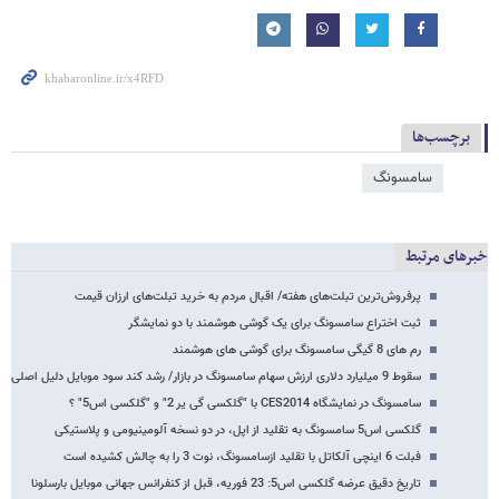
برچسب‌ها
سامسونگ
خبرهای مرتبط
پرفروش‌ترین تبلت‌های هفته/ اقبال مردم به خرید تبلت‌های ارزان قیمت
ثبت اختراع سامسونگ برای یک گوشی هوشمند با دو نمایشگر
رم های 8 گیگی سامسونگ برای گوشی های هوشمند
سقوط 9 میلیارد دلاری ارزش سهام سامسونگ در بازار/ رشد کند سود موبایل دلیل اصلی
سامسونگ در نمایشگاه CES2014 با "گلکسی گی یر 2" و "گلکسی اس5" ؟
گلکسی اس5 سامسونگ به تقلید از اپل، در دو نسخه آلومینیومی و پلاستیکی
فبلت 6 اینچی آلکاتل با تقلید ازسامسونگ، نوت 3 را به چالش کشیده است
تاریخ دقیق عرضه گلکسی اس5: 23 فوریه، قبل از کنفرانس جهانی موبایل بارسلونا