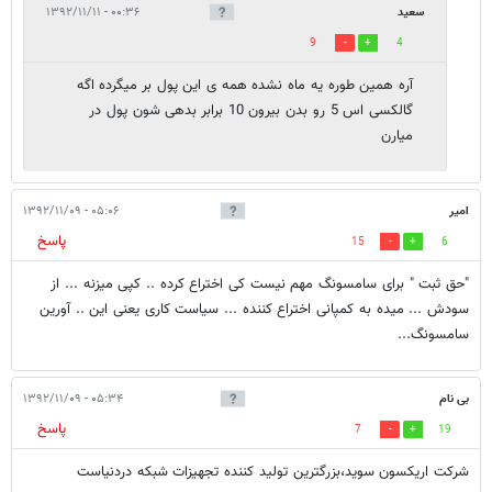
سعید
۰۰:۳۶ - ۱۳۹۲/۱۱/۱۱
9
4
آره همین طوره یه ماه نشده همه ی این پول بر میگرده اگه
گالکسی اس 5 رو بدن بیرون 10 برابر بدهی شون پول در
میارن
امیر
۰۵:۰۶ - ۱۳۹۲/۱۱/۰۹
پاسخ
15
6
"حق ثبت " برای سامسونگ مهم نیست کی اختراع کرده .. کپی میزنه ... از
سودش ... میده به کمپانی اختراع کننده ... سیاست کاری یعنی این .. آورین
سامسونگ...
بی نام
۰۵:۳۴ - ۱۳۹۲/۱۱/۰۹
پاسخ
7
19
شرکت اریکسون سوید،بزرگترین تولید کننده تجهیزات شبکه دردنیاست