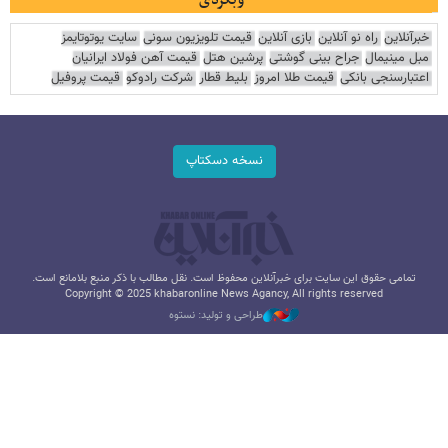
وبگردی
خبرآنلاین
راه نو آنلاین
بازی آنلاین
قیمت تلویزیون سونی
سایت یوتوتایمز
مبل مینیمال
جراح بینی گوشتی
پرشین هتل
قیمت آهن فولاد ایرانیان
اعتبارسنجی بانکی
قیمت طلا امروز
بلیط قطار
شرکت رادوکو
قیمت پروفیل
نسخه دسکتاپ
تمامی حقوق این سایت برای خبرآنلاین محفوظ است. نقل مطالب با ذکر منبع بلامانع است.
Copyright © 2025 khabaronline News Agancy, All rights reserved
طراحی و تولید: نستوه