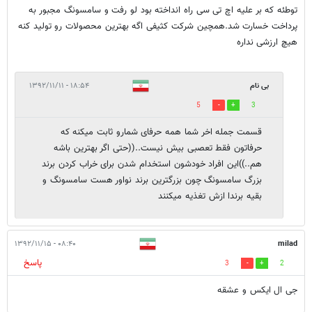
توطئه که بر علیه اچ تی سی راه انداخته بود لو رفت و سامسونگ مجبور به
پرداخت خسارت شد.همچین شرکت کثیفی اگه بهترین محصولات رو تولید کنه
هیچ ارزشی نداره
بی نام
۱۸:۵۴ - ۱۳۹۲/۱۱/۱۱
5
3
قسمت جمله اخر شما همه حرفای شمارو ثابت میکنه که
حرفاتون فقط تعصبی بیش نیست..((حتی اگر بهترین باشه
هم..))این افراد خودشون استخدام شدن برای خراب کردن برند
بزرگ سامسونگ چون بزرگترین برند نواور هست سامسونگ و
بقیه برندا ازش تغذیه میکنند
۰۸:۴۰ - ۱۳۹۲/۱۱/۱۵
milad
پاسخ
3
2
جی ال ایکس و عشقه