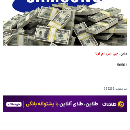
منبع:
جی اس ام ارنا
56501
کد مطلب
335288