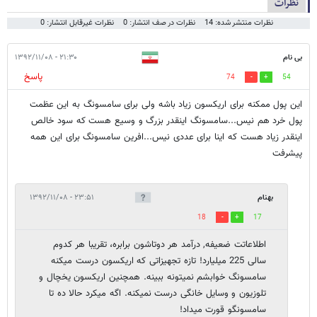
نظرات
نظرات منتشر شده: 14
نظرات در صف انتشار: 0
نظرات غیرقابل انتشار: 0
بی نام
۲۱:۳۰ - ۱۳۹۲/۱۱/۰۸
پاسخ
74
54
این پول ممکنه برای اریکسون زیاد باشه ولی برای سامسونگ به این عظمت
پول خرد هم نیس...سامسونگ اینقدر بزرگ و وسیع هست که سود خالص
اینقدر زیاد هست که اینا برای عددی نیس...افرین سامسونگ برای این همه
پیشرفت
بهنام
۲۳:۵۱ - ۱۳۹۲/۱۱/۰۸
18
17
اطلاعاتت ضعیفه, درآمد هر دوتاشون برابره، تقریبا هر کدوم
سالی 225 میلیارد! تازه تجهیزاتی که اریکسون درست میکنه
سامسونگ خوابشم نمیتونه ببینه. همچنین اریکسون یخچال و
تلوزیون و وسایل خانگی درست نمیکنه. اگه میکرد حالا ده تا
سامسونگو قورت میداد!