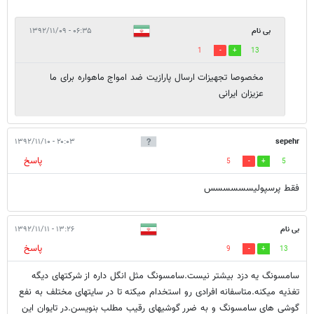
بی نام
۰۶:۳۵ - ۱۳۹۲/۱۱/۰۹
1
13
مخصوصا تجهیزات ارسال پارازیت ضد امواج ماهواره برای ما
عزیزان ایرانی
۲۰:۰۳ - ۱۳۹۲/۱۱/۱۰
sepehr
پاسخ
5
5
فقط پرسپولیسسسسسس
بی نام
۱۳:۲۶ - ۱۳۹۲/۱۱/۱۱
پاسخ
9
13
سامسونگ یه دزد بیشتر نیست.سامسونگ مثل انگل داره از شرکتهای دیگه
تغذیه میکنه.متاسفانه افرادی رو استخدام میکنه تا در سایتهای مختلف به نفع
گوشی های سامسونگ و به ضرر گوشیهای رقیب مطلب بنویسن.در تایوان این