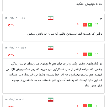
که با تنهاییش جنگید
م
۰۰:۰۱ - ۱۴۰۰/۱۲/۱۳
پاسخ
5
25
وقتی ک هست قدر نمیدونن وقتی ک میرن ب یادش میفتن
۱۵:۵۹ - ۱۴۰۰/۱۲/۱۳
پاسخ
1
10
تو فیلمهاتون اینقدر وقت وانرژی برای هم بازیهاتون میزارید،اما نوبت زندگی
واقعی که میشه اینقدر از حال همکارتون بی خبرید که روز خاکسپاریش تازه می
فهمید هم بازیتون،رفیقتون به آخر خط رسیده وشما بی خبرید،از دنیا مینالیم
اما این دنیا نیست که بد شد،آدمهای دنیا هستند که بد شدند،روح مرحوم
فکورصبور شاد
۱۰:۳۰ - ۱۴۰۰/۱۲/۱۶
پاسخ
0
0