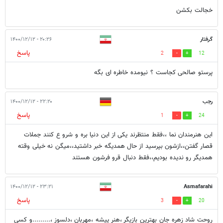
خجالت بکشن
گرفتار
۲۰:۲۶ - ۱۴۰۰/۱۲/۱۲
پاسخ
2
12
پرستو صالحی کجاست ؟ نیومده خاطره ای بگه
رجب
۲۲:۲۰ - ۱۴۰۰/۱۲/۱۲
پاسخ
1
24
این هنرمندان نما ،،فقط منتظرند یکی از این دنیا بره و شرو ع کنند جملات
قصار گفتن،،ازشون بپرسید از حال همدیگه خبر داشتید،،میگن نه خیلی وقته
همدیگر رو ندیده بودیم،،فقط دنبال قرو فرشون هستند
۲۳:۲۱ - ۱۴۰۰/۱۲/۱۲
Asmafarahi
پاسخ
3
20
روحت شاد زهره جان بهترین بازیگر ،هنر پیشه ،مهربان ،دلسوز ،.........و کسی