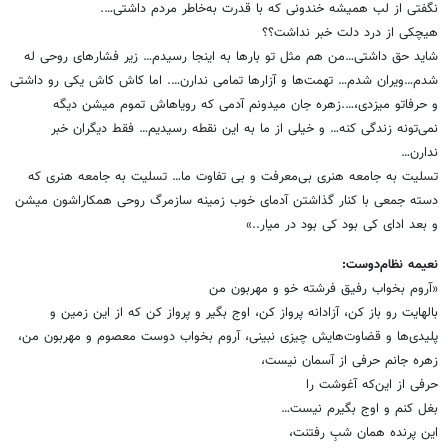
نگفتی از لب همیشه خندونی که با قدرت به‌خاطر مردم داشتی….
هیچکی از درد دلت خبر نداشت؟؟
شاید حق داشتی…من هم مثل تو بارها به اینجا رسیدم… زیر فشارهای روحی له
شدم…ویران شدم… تهمت‌ها و آزارها تمامی ندارن…. اما کاش کاش یکی رو داشتی
و حرفاتو میزدی،….زهره جان میدونم آدمی که رویاهاش تموم میشن دیگه
نمی‌تونه زندگی کنه… و خیلی از ما به این نقطه رسیدیم… فقط دیگران خبر
ندارن…
تسلیت به جامعه هنری بی‌معرفت و بی تفاوت ما… تسلیت به جامعه هنری که
دسته جمعی با کنار گذاشتن آدمای خوب زمینه سازمرگ روحی همکاراشون میشن
و بعد ادای کی بود کی بود در میار..»
نعیمه نظام‌دوست
:
«آروم بخواب رفیق فرشته خو و مهربون من
بالهایت رو باز کن، آزادانه پرواز کن، اوج بگیر و پرواز کن که از این زمین و
پلیدی‌ها و قضاوت‌هایش چیزی نبینی، آروم بخواب دوست معصوم و مهربون من،
زهره جانم حرفی از آسمان نیست،
حرفی از این‌که آغوشت را
بغل کنم و اوج بگیرم نیست…
این پرنده همان شبِ رفتنت،