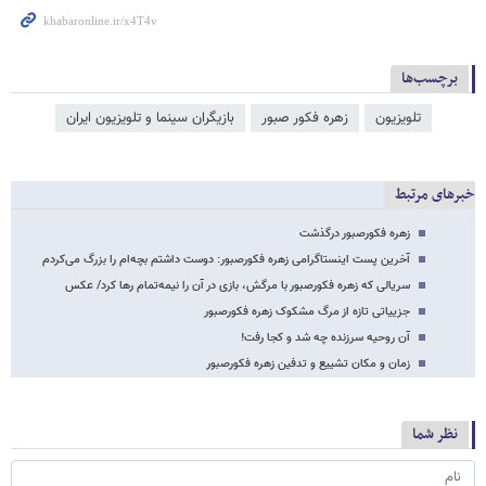
برچسب‌ها
تلویزیون
زهره فکور صبور
بازیگران سینما و تلویزیون ایران
خبرهای مرتبط
زهره فکورصبور درگذشت
آخرین پست اینستاگرامی زهره فکورصبور: دوست داشتم بچه‌ام را بزرگ می‌کردم
سریالی که زهره فکورصبور با مرگش، بازی در آن را نیمه‌تمام رها کرد/ عکس
جزییاتی تازه از مرگ مشکوک زهره فکورصبور
آن روحیه سرزنده چه شد و کجا رفت!
زمان و مکان تشییع و تدفین زهره فکورصبور
نظر شما