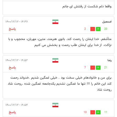
واقعا دلم شکست از رفتنش ای جانم
اسمعیل
۱۴:۳۶ - ۱۴۰۰/۱۲/۱۲
پاسخ
2
20
متأسّفم. خدا ایشان را رحمت کند. بانوی هنرمند، متین، مهربان، محجوب و با
نزاکت. از خدا برای ایشان طلب رحمت و بخشش می کنیم
رضا
۱۹:۵۲ - ۱۴۰۰/۱۲/۱۲
پاسخ
7
21
برای من و خانوادهام خیلی سخت بود . خیلی غمگین شدیم .خدواند رحمت
کند این خانم را !!! تنها ما غمگین نشدیم یکدجامعه غمگین شده .روحت شاد
روحت شاد
۱۹:۵۴ - ۱۴۰۰/۱۲/۱۲
پاسخ
10
11