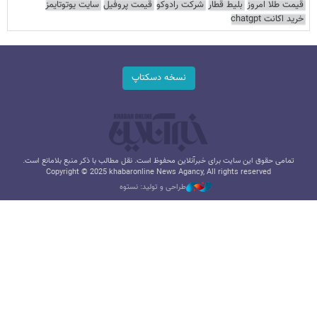
قیمت طلا امروز
بلیط قطار
شرکت رادوکو
قیمت پروفیل
سایت یوتوتایمز
خرید اکانت chatgpt
نسخه دسکتاپ
تمامی حقوق این سایت برای خبرآنلاین محفوظ است. نقل مطالب با ذکر منبع بلامانع است.
Copyright © 2025 khabaronline News Agancy, All rights reserved
طراحی و تولید: نستوه