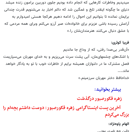
میدیدیم وخاطرات کارهایی که انجام داده بودیم جلوی دوربین برامون زنده میشد
دنیای ما چگونه اینقدر تلخ و غمگین شد که دائم اخبار بد می‌شنویم قدرت چندانی
برایمان نمانده تا بتوانیم این احوال را ادامه دهیم هرکجا هستی امیدوارم به
آرامش رسیده باشی عزیزم برای خانواده‌ات صبر آرزو می‌کنم وبرای همه مردمی که
با عشق دنبال می‌کنند هنرمندان‌شان را.»
فریبا کوثری
:
«آن‌قدر بی‌صدا رفتی، که از وداع جا ماندیم
با اشک‌های چشمهای‌مان، آبی پشت سرت می‌ریزیم و به خدای مهربان می‌سپاریمت
فصل مشترک ما در دلنوازان همیشه برایم از خاطرات خوب با تو به یادگار خواهد
ماند……
خداحافظ دختر مهربان سرزمینم.»
بیشتر بخوانید:
زهره فکورصبور درگذشت
آخرین پست اینستاگرامی زهره فکورصبور: دوست داشتم بچه‌ام را
بزرگ می‌کردم
الهام پاوه‌نژاد
:
«این چه خبری بود….