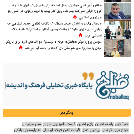
سناتور آمریکایی خواهان ارسال اسلحه برای شورش در ایران شد / تد
کروز: فرقی نمی‌کند پسر شاه روی کار بیاید یا مریم رجوی، هر کسی جز
جمهوری اسلامی
«پیمان مکه» و آرایش جدید منطقه / ائتلاف نظامی جدید اسلامی چه
پیامی برای تهران دارد؟ / مثلث ریاض، آنکارا و اسلام‌آباد علیه خلاء
امنیتی غرب
سوسن پرور: دیگر «عاشق» حرفه‌ام نیستم/ شو آف‌های لازم برای بازیگر
بودن را ندارم/ مِهر هم مثل نان آدم‌ها را نمک‌گیر می‌کند
وبگردی
خبرآنلاین
راه نو آنلاین
بازی آنلاین
قیمت تلویزیون سونی
مبل مینیمال
جراح بینی گوشتی
پرشین هتل
قیمت آهن فولاد ایرانیان
اعتبارسنجی بانکی