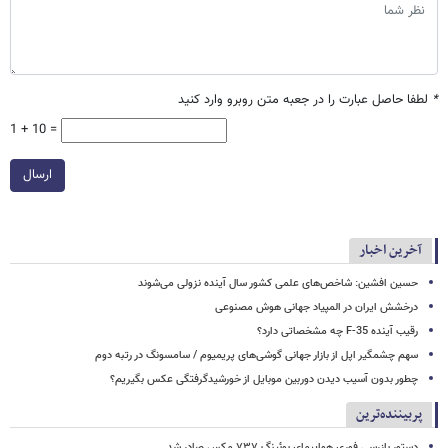
*
لطفا حاصل عبارت را در جعبه متن روبرو وارد کنید
1 + 10 =
ارسال
آخرین اخبار
حسین افشین: شاخص‌های علمی کشور سال آینده نزولی می‌شوند
درخشش ایران در المپیاد جهانی هوش مصنوعی
رقیب آینده F-35 چه مشخصاتی دارد؟
سهم چشمگیر اپل از بازار جهانی گوشی‌های پریمیوم / سامسونگ در رتبه دوم
چطور بدون آسیب دیدن دوربین موبایل از خورشیدگرفتگی عکس بگیریم؟
پربیننده‌ترین
دستور بازرسی فوری هواپیمای بوئینگ ۷۳۷ مکس صادر شد