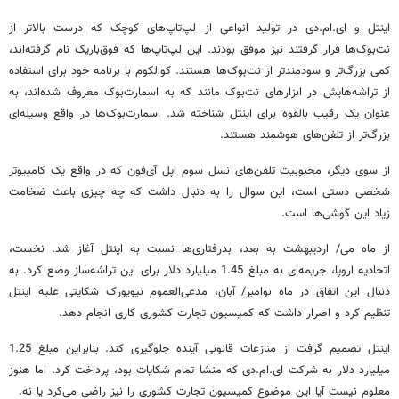
اینتل و ای.ام.دی در تولید انواعی از لپ‌تاپ‌های کوچک که درست بالاتر از
نت‌بوک‌ها قرار گرفتند نیز موفق بودند. این لپ‌تاپ‌ها که فوق‌باریک نام گرفته‌اند،
کمی بزرگ‌تر و سودمندتر از نت‌بوک‌ها هستند. کوالکوم با برنامه خود برای استفاده
از تراشه‌هایش در ابزارهای نت‌بوک مانند که به اسمارت‌بوک معروف شده‌اند، به
عنوان یک رقیب بالقوه برای اینتل شناخته شد. اسمارت‌بوک‌ها در واقع وسیله‌ای
بزرگ‌تر از تلفن‌های هوشمند هستند.
از سوی دیگر، محبوبیت تلفن‌های نسل سوم اپل آی‌فون که در واقع یک کامپیوتر
شخصی دستی است، این سوال را به دنبال داشت که چه چیزی باعث ضخامت
زیاد این گوشی‌ها است.
از ماه می/ اردیبهشت به بعد، بدرفتاری‌ها نسبت به اینتل آغاز شد.‌ نخست،
اتحادیه اروپا، جریمه‌ای به مبلغ 1.45 میلیارد دلار برای این تراشه‌ساز وضع کرد. به
دنبال این اتفاق در ماه نوامبر/ آبان، مدعی‌العموم نیویورک شکایتی علیه اینتل
تنظیم کرد و اصرار داشت که کمیسیون تجارت کشوری کاری انجام دهد.
اینتل تصمیم گرفت از منازعات قانونی آینده جلوگیری کند. بنابراین مبلغ 1.25
میلیارد دلار به شرکت ای.ام.دی که منشا تمام شکایات بود، پرداخت کرد. اما هنوز
معلوم نیست آیا این موضوع کمیسیون تجارت کشوری را نیز راضی می‌کرد یا نه.