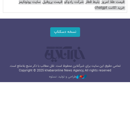
قیمت طلا امروز
بلیط قطار
شرکت رادوکو
قیمت پروفیل
سایت یوتوتایمز
خرید اکانت chatgpt
نسخه دسکتاپ
تمامی حقوق این سایت برای خبرآنلاین محفوظ است. نقل مطالب با ذکر منبع بلامانع است.
Copyright © 2025 khabaronline News Agancy, All rights reserved
طراحی و تولید: نستوه