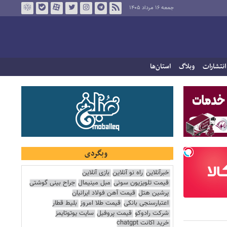
جمعه ۱۶ مرداد ۱۴۰۵
انتشارات
وبلاگ
استان‌ها
وبگردی
خبرآنلاین
راه نو آنلاین
بازی آنلاین
قیمت تلویزیون سونی
مبل مینیمال
جراح بینی گوشتی
پرشین هتل
قیمت آهن فولاد ایرانیان
اعتبارسنجی بانکی
قیمت طلا امروز
بلیط قطار
شرکت رادوکو
قیمت پروفیل
سایت یوتوتایمز
خرید اکانت chatgpt