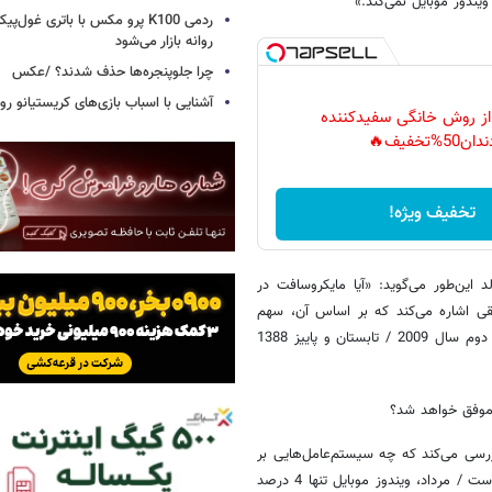
ندوز موبایل نمی‌کند.»
ردمی K100 پرو مکس با باتری غول‌
روانه بازار می‌شود
چرا جلوپنجره‌ها حذف شدند؟ /عکس
آشنایی با اسباب‌ بازی‌های کریستیانو ر
 از روش خانگی سفیدکننده
دان50%تخفیف🔥
تخفیف ویژه!
این‌طور می‌گوید: «آیا مایکروسافت در
ی اشاره می‌کند که بر اساس آن، سهم
13.9 درصدی ویندوز موبایل در بازار گوشی‌های هوشمند به 9 درصد در نیمه دوم سال 2009 / تابستان و پاییز 1388
هست. این شرکت بررسی می‌کند که چه سیستم‌عامل‌هایی بر
گوشی‌های متصل به اینترنت استفاده می‌شوند. به گزارش AdMob در ماه آگوست / مرداد، ویندوز موبایل تنها 4 درصد