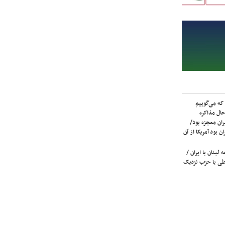
که می‌گوییم
حال مذاکره
ران معجزه بود/
ن بود آمریکا از آن
لبنان با ایران /
ی با حزب نزدیک