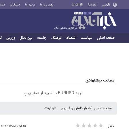
فارسی
العربية
English
تماس با ما
درباره ما
تبلیغات
آرشی
صفحه اصلی
سیاست
اقتصاد
فرهنگ
جامعه
بین‌الملل
ورزش
تا
مطالب پیشنهادی
ترید EURUSD با اسپرد از صفر پیپ
صفحه اصلی
اخبار دانش و فناوری
اینترنت
۲۵ آبان ۱۳۸۸ - ۰۹:۰۹
۰ نفر