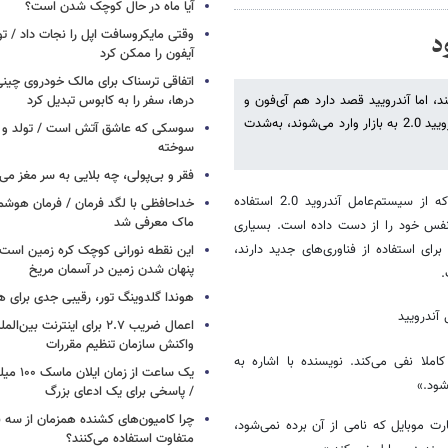
آیا ماه در حال کوچک شدن است؟
وقتی مایکروسافت اپل را نجات داد / 
د
آیفون را ممکن کرد
اتفاقی ترسناک برای مالک خودروی چین
ند، اما آندرویید قصد دارد هم آی‌فون و
درها، سفر را به کابوس تبدیل کرد
هم ویندوزموبایل را نابود کند. تعداد گوشی‌هایی که با سیستم‌عامل گوگل آندرویید 2.0 به بازار وارد می‌شوند، به‌شدت
سوسکی که عاشق آتش است / تولد و ز
سوخته
فقر و بی‌پولی، چه بلایی به سر مغز می‌آ
در حالی که موتورولا دروید و گوشی‌های همراه دیگری که از سیستم‌عامل آندروید 2.0 استفاده
خداحافظی با لگد فرمان / فرمان هوشم
ماک معرفی شد
ه نفس خود را از دست داده است. بسیاری
ی استفاده از فناوری‌های جدید دارند،
این نقطه نورانی کوچک کره زمین است 
پنهان شدن زمین در آسمان مریخ
.
هوندا گلدوینگ تور، رقیبی جدی برای ه
اعمال ضریب ۲.۷ برای اینترنت 
واکنش سازمان تنظیم مقررات
را کاملا نفی می‌کند. نویسنده با اشاره به
یک ساعت از
شود.»
/ پاسخی برای یک ادعای بزرگ
چرا کامیون‌های کشنده همزمان از سه 
ر از بازیکنان تجارت موبایل که نامی از آن برده نمی‌شود،
متفاوت استفاده می‌کنند؟