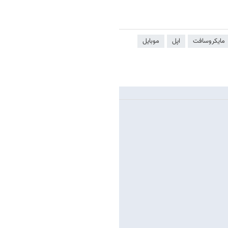
مایکروسافت
اپل
موبایل