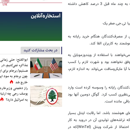
سیستم عامل‌های موبایل را در بازارهای بین‌المللی در اختیار داشت که نسبت به چند ماه قبل 3 درصد کاهش داشته
 از مصرف‌کنندگان هنگام خرید رایانه به
شمند به کاربران القا کند.
در بحث مشارکت کنید
‌خواهند با استفاده از ویندوزموبایل به
ابوالفتح: حتی زمانی 
شی‌های همراه وارد شوند نیز به احتمال زیاد به اندازه آندروید 2.0 موفق نخواهند بود و شهرت لازم را کسب
مذاکره نمی‌کنیم، در 
 برانگیخت، اما آیا مایکروسافت می‌تواند به اندازه لازم،
هستیم/ برجام برای ای
چون برجام به سود ایرا
خارج شد
کنندگان رایانه را وسوسه کرده است وارد
راز دشمنی وزیرخارجه 
یوسف رجی چه ارتباط
ی‌نظیری کسب کرد. گوگل دومین آنها بود
به اسرائیل دارد؟
باقی مانده است.
های هوشمند باشد. اما رقابت اینتل بسیار
 تراشه‌های تولیدی آن در دروید به کار
رفته، سامسونگ (آی‌فون)، بلک‌بری و مارول رقابت کند. اینتل برای این کار احتمالا از شرکت وینتل (WinTel)که در