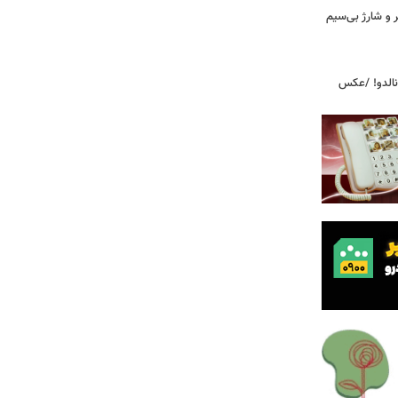
پیکر و شارژ بی‌سیم
ونالدو! /عکس