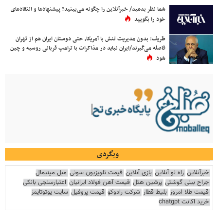
شما نظر بدهید/ خبرآنلاین را چگونه می‌بینید؟ پیشنهادها و انتقادهای
خود را بگویید
ظریف: بدون مدیریت تنش با آمریکا، حتی دوستان ایران هم از تهران
فاصله می‌گیرند/ایران نباید در مذاکرات با ترامپ قربانی روسیه و چین
شود
وبگردی
خبرآنلاین
راه نو آنلاین
بازی آنلاین
قیمت تلویزیون سونی
مبل مینیمال
جراح بینی گوشتی
پرشین هتل
قیمت آهن فولاد ایرانیان
اعتبارسنجی بانکی
قیمت طلا امروز
بلیط قطار
شرکت رادوکو
قیمت پروفیل
سایت یوتوتایمز
خرید اکانت chatgpt