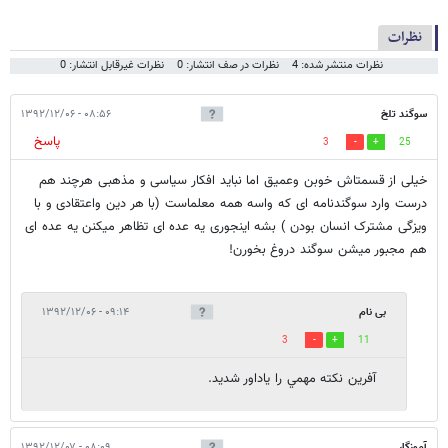
نظرات
نظرات منتشر شده: 4
نظرات در صف انتشار: 0
نظرات غیرقابل انتشار: 0
سوگند تلخ
۰۸:۵۶ - ۱۳۹۲/۱۲/۰۶
پاسخ
3
25
خیلی از قسمتاش خوبن وعمیق اما نباید افکار سیاسی و مذهبی هرچند هم
درست وارد سوگندنامه ای که واسه همه معلماست (با هر دین واعتقادی و با
ویزگی مشترک انسان بودن ) بشه اینجوری یه عده ای تظاهر میکنن یه عده ای
هم مجبور میشن سوگند دروغ بخورن!
بی نام
۰۹:۱۴ - ۱۳۹۲/۱۲/۰۶
3
11
آفرين نكته مهمي را ياداور شديد.
آموزگار
۰۸:۰۹ - ۱۳۹۲/۱۲/۰۷