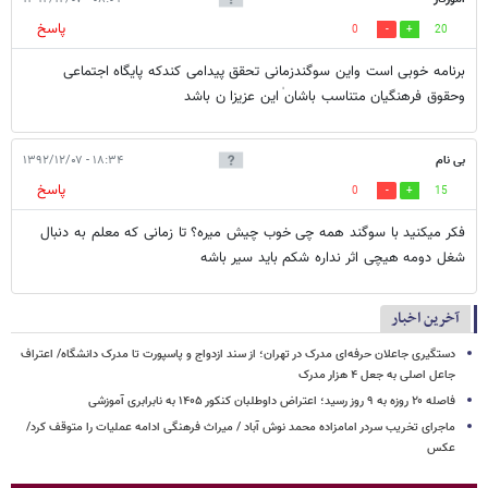
پاسخ
0
20
برنامه خوبی است واین سوگندزمانی تحقق پیدامی کندکه پایگاه اجتماعی
وحقوق فرهنگیان متناسب باشان ٰاین عزیزا ن باشد
بی نام
۱۸:۳۴ - ۱۳۹۲/۱۲/۰۷
پاسخ
0
15
فکر میکنید با سوگند همه چی خوب چیش میره؟ تا زمانی که معلم به دنبال
شغل دومه هیچی اثر نداره شکم باید سیر باشه
آخرین اخبار
دستگیری جاعلان حرفه‌ای مدرک در تهران؛ از سند ازدواج و پاسپورت تا مدرک دانشگاه/ اعتراف
جاعل اصلی به جعل ۴ هزار مدرک
فاصله ۲۰ روزه به ۹ روز رسید؛ اعتراض داوطلبان کنکور ۱۴۰۵ به نابرابری آموزشی
ماجرای تخریب سردر امامزاده محمد نوش ‌آباد / میراث فرهنگی ادامه عملیات را متوقف کرد/
عکس