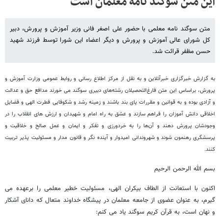
این متن سوگند نامه معلمان است
متن سوگند نامه معلمی با حضور علی اصغر فانی وزیر آموزش و پرورش، دبیر
کل شورای عالی آموزش و پرورش و دیگر اعضاء این شورا توسط فرزند شهید
حسن مظفر قرائت شد.
به گزارش خبرگزاری خبرآنلاین و به نقل از مرکز اطلاع رسانی و روابط عمومی وزارت آموزش و
پرورش، براساس این متن فارغ‌التحصیلان رشته‌های دبیری سوگند می خورند مدافع حق و عدالت
و آزادی بوده و به قوانین و مقررات پای بند باشند و زمینه رشد و شکوفایی فطرت الهی و فضایل
اخلاقی دانش آموزان را فراهم سازند و عشق به راه امام و شهیدان و ارزش های انقلاب را در
وجودشان پرورش دهند و آن‌ها را به خردورزی و تفکر و ایمان و عمل صالح و خلاقیت و
پرسشگری رهنمون شوند و شهروندانی امیدوار و آینده نگر و قانون مدار و مسئولیت پذیر تربیت
کنند.
بسم الله الرحمن الرحیم
اکنون با استعانت از الطاف بیکران الهی، مسئولیت خطیر معلمی را برعهده می
گیرم، به عنوان عضوی از جامعه معلمان در پیشگاه خداوند متعال که دانای آشکار
و نهان است، به قرآن کریم سوگند یاد می کنم: