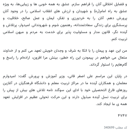
و فضایل اخلاقی آنان را فراهم سازم. عشق به همه خوبی ها و زیبایی‌ها، به ویژه
عشق به راه امام(ره) و شهیدان و ارزش های انقلاب اسلامی را در وجود آنان
پرورش دهم. آنان را به خردورزی و تفکر، ایمان و عمل صالح، خلاقیت و
پرسشگری برای زندگی سعادتمندانه، رهنمون شوم و شهروندانی امیدوار، پرتلاش و
آینده نگر، قانون مدار و مسئولیت پذیر برای خدمت به مردم و میهن اسلامی
تربیت کنم.
من این عهد و پیمان را با اتکا به شرف و وجدان خویش تعهد می کنم و از خداوند
متعال می خواهم در پیمودن این راه خطیر، بینش مرا افزون، اراده‌ام را راسخ و
گام‌هایم را استوار گرداند.
در پایان این مراسم علی اصغر فانی، وزیر آموزش و پرورش گفت: امیدوارم
معلمان و همکاران آینده ما در مراکز تربیت معلم و دانشگاه فرهنگیان در آغازین
روزهای فارغ التحصیلی خود با ادای این سوگند نامه تلاش های بیش از پیش را
برای تربیت نسل آینده مبذول دارند و این حرکت تحولی عظیم در افزایش تعهد
همه ی ما ایجاد کند.
۴۷۴۷
کد مطلب
340699