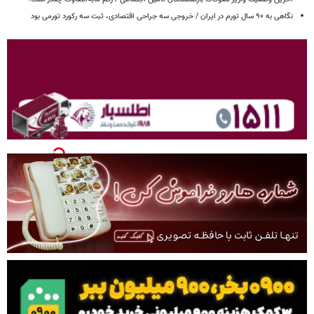
نگاهی به ۹۰ سال تورم در ایران / خروجی سه جراحی اقتصادی، ثبت سه رکورد تورمی بود