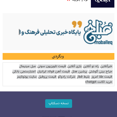
وبگردی
خبرآنلاین
راه نو آنلاین
بازی آنلاین
قیمت تلویزیون سونی
مبل مینیمال
جراح بینی گوشتی
پرشین هتل
قیمت آهن فولاد ایرانیان
اعتبارسنجی بانکی
قیمت طلا امروز
بلیط قطار
شرکت رادوکو
قیمت پروفیل
سایت یوتوتایمز
خرید اکانت chatgpt
نسخه دسکتاپ