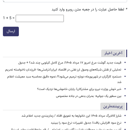
*
لطفا حاصل عبارت را در جعبه متن روبرو وارد کنید
1 + 5 =
ارسال
آخرین اخبار
قیمت جدید گوشت مرغ امروز ۱۷ مرداد ۱۴۰۵/ مرغ کامل کیلویی چند شد؟ + جدول
تحلیلی از نقش شبکه‌های وصول ارز نفتی در اقتصاد ایران/تراستی‌ها؛ فرزندان ناخواسته تحریم
دستمزد کارگران در شهریورماه دوباره ترمیم می‌شود؟/ نحوه دقیق محاسبه سبد معیشت اعلام
شد
خبر خوش وزارت نیرو برای مشترکان/ پایان خاموشی‌ها نزدیک است؟
بین سطور یک جوابیه: بحران بدهی در جاده مخصوص
پربیننده‌ترین
شارژ کالابرگ مرداد ۱۴۰۵ این خانوارها به تعویق افتاد / زمان‌بندی جدید اعلام شد
نرخ سود افزایش یافت/ جدول تغییرات نرخ سود را ببینید
آخرین وضعیت واریز معوقات بازنشستگان تامین اجتماعی / رقم مابه‌التفاوت چقدر است؟