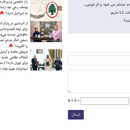
راز دشمنی وزیرخارجه 
ه منتشر می شود و اثر تورمی…
یوسف رجی چه ارتباط
به اسرائیل دارد؟
ند؟
از آب‌بازی در پارک آ
برای نیما تکیدو؛«این
حکومتی نیست می‌پسن
رسمی دیگر مرجع نیست
را نگیرید!
«پیمان مکه» و آرایش
ائتلاف نظامی جدید 
برای تهران دارد؟ / مث
اسلام‌آباد علیه خلاء
8 + 9 =
ارسال