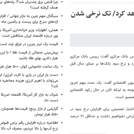
چرا قبض برق چندبرابر شد؟/ پله‌های بر
هدف گرفته است؟
اهد کرد/ تک نرخی شدن
سیگنال‌ مهم چین به بازار جهانی / افزا
اژدهای سرخ برای بیست و یکمین ماه م
همتی: اظهارات وزیر خزانه‌داری آمریکا ب
وی درباره اقتصاد ایران متناقض است
قیمت یک لیتر بنزین در عراق چند است
پیش‌بینی جنجالی از قیمت طلا / تا این 
س بانک مرکزی گفت: رییس بانک مرکزی
هزار دلاری بهای طلا باشید
 و نرخ سود بانک‌ها بر مبنای سال قبل
یک ساعت خاموشی کولر، ۵۰۰ هزار نفر را سیراب می‌کند
دست باز ایران در بازی با کارت انرژی/ ا
می‌تواند با اهرم انرژی‌ هزینه محاصره د
یسیون اقتصادی گفت: یک بحث مهم امروز
کند؟
ه به اینکه الان در حال رکود اقتصادی
تصمیم است.
دست داد
عتبار تصمیمی برای افزایش نرخ سود در
۵۵۰ هزار تومان
سال آینده ندارد و نرخ سود بانک‌ها بر مبنای سال قبل است و هیچ افزایش نرخی نخواهیم داشت و حداقل ۲۱ درصد
اطلاعیه درباره افزایش رقم برخی قبوض 
نرخ آب‌بها را بالا نبردیم، مصرف آب بال