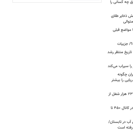
ق چه کسانی را
یش ذخایر طلای
توالی
ا مواضع قبلی
؟/ جزییات
تاریخ منتظر رشد
یران چگونه
ریایی را بیشتر
شوک به بازار کار آمریکا/ اقتصاد امریکا ۲۳ هزار شغل از
گزارشی از بازار برنج؛ قیمت‌ها همچنان در کانال ۴۵۰ تا
آب در تابستان/
ا رفته است