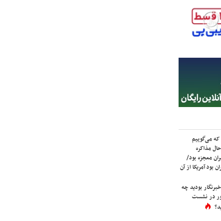
که می‌گوییم
حال مذاکره
ران معجزه بود/
ن بود آمریکا از آن
برنگار بودید چه
ور در نشست
د؟