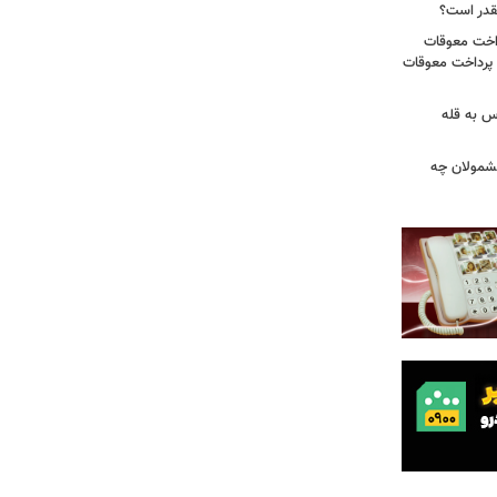
قدر است؟
داخت معوقات
 پرداخت معوقات
س به قله
 مشمولان چه