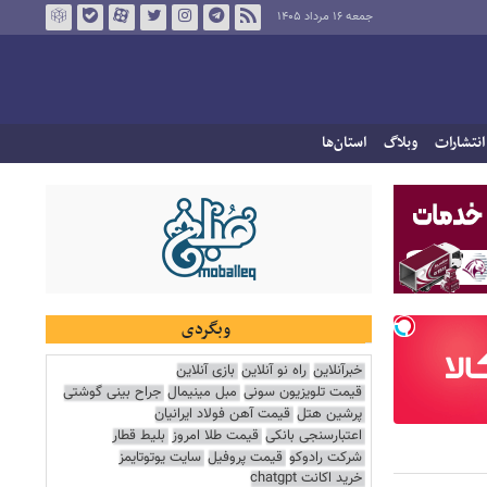
جمعه ۱۶ مرداد ۱۴۰۵
انتشارات
وبلاگ
استان‌ها
وبگردی
خبرآنلاین
راه نو آنلاین
بازی آنلاین
قیمت تلویزیون سونی
مبل مینیمال
جراح بینی گوشتی
پرشین هتل
قیمت آهن فولاد ایرانیان
اعتبارسنجی بانکی
قیمت طلا امروز
بلیط قطار
شرکت رادوکو
قیمت پروفیل
سایت یوتوتایمز
خرید اکانت chatgpt