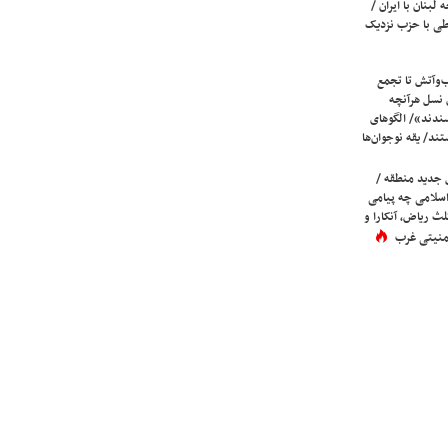
لبنان با ایران /
ی با حزب نزدیک
ب‌وآتش تا تجمع
 نسل هرآنچه
دند»/ الگوهای
ند/ یقه نوجوان‌ها
 جدید منطقه /
اسلامی چه پیامی
لث ریاض، آنکارا و
 امنیتی غرب