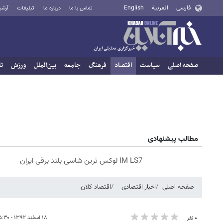
فارسی
العربية
English
تماس با ما
درباره ما
تبلیغات
آرشی
صفحه اصلی
سیاست
اقتصاد
فرهنگ
جامعه
بین‌الملل
ورزش
تا
مطالب پیشنهادی
IM LS7 لوکس ترین شاسی بلند برقی ایران
صفحه اصلی
اخبار اقتصادی
اقتصاد کلان
۱۸ اسفند ۱۳۹۲ - ۱۵:۳۰
۰ نفر