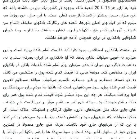
ساختمانهای محدودی در اختیار داشته باشد. از سوی دیگر، خود بانک مرکزی هم
باید به ازای هر 15 تا 20 شعبه بانک موجود در کشور یک بازرس داشته باشد که
این میزان بسیار بیشتر از تعداد بازرسان فعلی است. با این حال، این روزها می­
بینیم که در خیابانهای اصلی شهرها، شعبه­­ های رنگارنگ بانکهای مختلف افتتاح می­
شوند و آن طور که رونق بانکها در ایران نشان می­دهند، به نظر می­رسد دوران
شکوفایی بانکداری در ایران همچنان ادامه خواهد داشت.
در صنعت بانکداری اصطلاحی وجود دارد که «قیمت تمام شده پول» است و این
میزان، به خوبی می­تواند نشان بدهد که آیا بانکداری در ایران بصرفه است یا نه.
به عبارت دیگر، این میزان تا حدی می­توان بهای تمام شده خدمات بانکی در بانکهای
ایران را مشخص کند. مولفه­ هایی که قیمت تمام شده پول را مشخص می­ کنند،
به دو دسته مستقیم و غیر مستقیم تقسیم می­شوند. مولفه مستقیم تعیین
قیمت تمام شده پول، سود سپرده­هایی است که بانکها به مردم برای سپرده­گذاری
آنها پرداخت می­کنند. هر چه این سود بیشتر شود، قیمت تمام شده پول هم برای
بانک بیشتر خواهد بود. مولفه­ های غیر مستقیم موثر بر این قیمت هم هزینه ­
های جاری بانک مثل هزینه‌های اداری‌، حقوق کارکنان‌ و استهلاک املاک است. اگر
بانکها بخواهند که هزینه­های خود را کاهش دهند، باید یا سود سپرده­ها را کم کنند
یا این که از هزینه­های جاری خود بکاهند. هزینه­ های جاری معمولا در کمترین
میزان خود در سالهای اخیر بوده است و سود سپرده ­ها را هم بانکها نمی­ توانند با