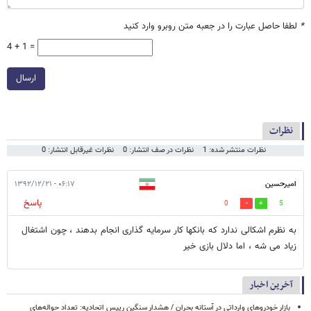
*
لطفا حاصل عبارت را در جعبه متن روبرو وارد کنید
4 + 1 =
ارسال
نظرات
نظرات منتشر شده: 1
نظرات در صف انتشار: 0
نظرات غیرقابل انتشار: 0
امیرحسین
۰۶:۱۷ - ۱۳۹۲/۱۲/۲۱
پاسخ
0
5
به نظرم اشکالی ندارد که بانکها کار سرمایه گذاری انجام بدهند ، چون اشتغال
زیاد می شه ، اما دلال بازی خیر
آخرین اخبار
بازار خودروهای وارداتی در آستانه بحران / هشدار سنگین رییس اتحادیه: تعداد حواله‌های