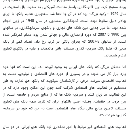
بانکهای تجاری را وارد شدن به حوزه فعالیتهای بانکهای سرمایه­گذاری و کسب و کار
بیمه ممنوع کرد. این قانون­گذاری پاسخ مقامات آمریکایی به سقوط وال استریت در
سال 1929 - رکود بزرگ- بود که در آن جا ادعا شد سفته­بازی عظیم بانکها با اوراق
بهادار دلیل سقوط بوده است. قانون­گذاری مشابهی در سال 1948 در ژاپن انجام
شده بود. اما مرز جدایی بین بانک های تجاری و بانکهای سرمایه­گذاری، در سالهای
بین 1990 تا 2007 که دوره آزادسازی مالی و جهانی شدن بود، مدام کمرنگ­تر شده
است. از سالهای 8-2007 که بحران بانکی در غرب رخ داد، تعداد کمی از بانک
هایی که فقط بانک سرمایه­ گذاری هستند، باقی مانده­اند و بقیه در بانکهای تجاری
ادغام شده­اند.
اما مشکل بزرگی که بانک های ایرانی به وجود آورده ­اند، این است که آنها خود
وارد بازار کار می­ شوند و در بسیاری از حوزه­ های اقتصادی و تولیدی، دست به
فعالیت اقتصادی می­زنند. برخی از کارشناسان می­گویند که بانکها حق ندارند به طور
مستقیم در فعالیت های اقتصادی شرکت کنند چون این امکان وجود دارد که در
این فعالیت ها زیان کنند و سرمایه بانک ها که از منابع مردم و جامعه است، از
بین برود. در حقیقت، وظیفه اصلی بانکهای ایران که تقریبا همه بانک های تجاری
هستند، تامین منابع مالی بنگاه­ های اقتصادی است نه این که خود در سرمایه­
گذاریها شرکت کنند.
فعالیت های اقتصادی غیر مرتبط با امور بانکداری نزد بانک های ایرانی، در دو سال