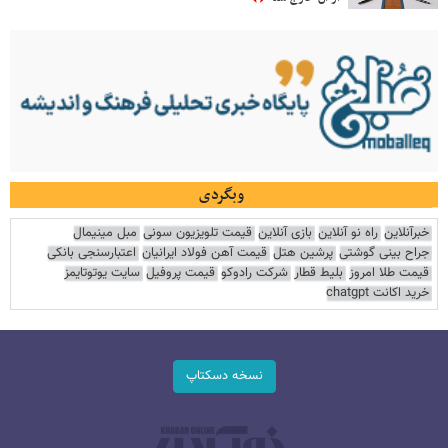
وبگردی
خبرآنلاین
راه نو آنلاین
بازی آنلاین
قیمت تلویزیون سونی
مبل مینیمال
جراح بینی گوشتی
پرشین هتل
قیمت آهن فولاد ایرانیان
اعتبارسنجی بانکی
قیمت طلا امروز
بلیط قطار
شرکت رادوکو
قیمت پروفیل
سایت یوتوتایمز
خرید اکانت chatgpt
نسخه دسکتاپ