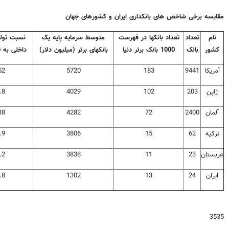
مقایسه برخی شاخص های بانکداری ایران و کشورهای جهان
نام
تعداد
تعداد بانکها در فهرست
متوسط سرمایه پایه یک
نسبت تولی
کشور
بانک
1000 بانک برتر دنیا
بانکهای برتر (میلیون دلار)
داخلی به ت
آمریکا
9441
183
5720
52
ژاپن
203
102
4029
.8
آلمان
2400
72
4282
38
ترکیه
62
15
3806
.9
عربستان
23
11
3838
.2
ایران
24
13
1302
.8
3535