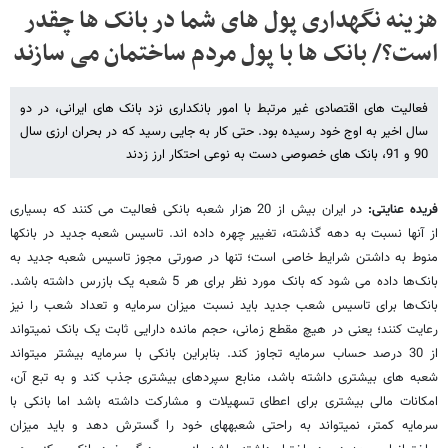
هزینه نگهداری پول های شما در بانک ها چقدر
است؟/ بانک ها با پول مردم ساختمان می سازند
فعالیت های اقتصادی غیر مرتبط با امور بانکداری نزد بانک های ایرانی، در دو
سال اخیر به اوج خود رسیده بود. حتی کار به جایی رسید که در بحران ارزی سال
90 و 91، بانک های خصوصی دست به نوعی احتکار ارز زدند
فریده عنایتی:
در ایران بیش از 20 هزار شعبه بانکی فعالیت می­ کنند که بسیاری
از آنها نسبت به دهه گذشته، تغییر چهره داده­ اند. تاسیس شعبه جدید در بانکها
منوط به داشتن شرایط خاصی است؛ تنها در صورتی مجوز تاسیس شعبه جدید به
بانک‌ها داده می­ شود که بانک مورد نظر برای هر 5 شعبه یک بازرس داشته باشد.
بانک‌ها برای تاسیس شعب جدید باید نسبت میزان سرمایه و تعداد شعب را نیز
رعایت کنند؛ یعنی در هیچ مقطع زمانی، حجم مانده دارایی­ ثابت یک بانک نمی­تواند
از 30 درصد حساب سرمایه تجاوز کند. بنابراین بانکی با سرمایه بیشتر می­تواند
شعبه ­های بیشتری داشته باشد، منابع سپرده­ای بیشتری جذب کند و به تبع آن،
امکانات مالی بیشتری برای اعطای تسهیلات و مشارکت داشته باشد اما بانکی با
سرمایه کمتر، نمی­تواند به راحتی شعبه­های خود را گسترش دهد و باید میزان