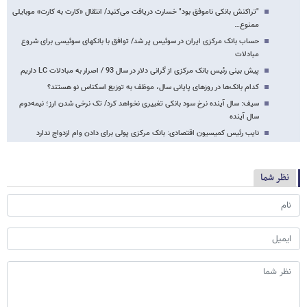
"تراکنش بانکی ناموفق بود" خسارت دریافت می‌کنید/ انتقال «کارت به کارت» موبایلی
ممنوع…
حساب بانک مرکزی ایران در سوئیس پر شد/ توافق با بانکهای سوئیسی برای شروع
مبادلات
پیش بینی رئیس بانک مرکزی از گرانی دلار در سال 93 / اصرار به مبادلات LC داریم
کدام بانک‌ها در روزهای پایانی سال، موظف به توزیع اسکناس نو هستند؟
سیف: سال آینده نرخ سود بانکی تغییری نخواهد کرد/ تک نرخی شدن ارز؛ نیمه‌دوم
سال آینده
نایب رئیس کمیسیون اقتصادی: بانک مرکزی پولی برای دادن وام ازدواج ندارد
نظر شما