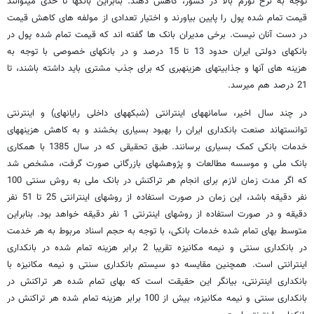
توجه به نرخ تورم بالا در کشور، کاهش دهند. بنابراین بانکها تا حدی می­توانند
قیمت تمام شده پول را پایین بیاورند و اختیار تعدادی از مولفه ­های کاهش قیمت
در دست آنان نیست. برخی مدیران بانک ها گفته ­اند که قیمت تمام شده پول در
بانکهای دولتی ایران حدود 13 تا 15 درصد و در بانکهای خصوصی با توجه به
هزینه­ های آنها و جذابیتهای هزینه­بری که برای جذب مشتری باید داشته باشند، تا
21 درصد هم می­رسد.
در چند سال اخیر، سامانه­های اینترانتی (شبکه­های داخلی رایانه­ای) و اینترنتی
توانسته­اند صنعت بانکداری ایران را بهبود بسیاری بخشند و به کاهش هزینه­های
خدمات بانکی کمک بسیاری برسانند. طبق تحقیقی که در سال 1385 با همکاری
بانک ملی و موسسه مطالعات و پژوهشهای بازرگانی صورت گرفت، مشخص شد
که اگر مدت زمان لازم برای انجام هر تراکنش در بانک ملی به روش سنتی 100
نفر دقیقه باشد، این زمان در صورت استفاده از روشهای اینترانتی 25 تا 51 نفر
دقیقه و در صورت استفاده از روشهای اینترنتی 1 نفر دقیقه خواهد بود. بنابراین
متوسط بهای تمام شده خدمات بانکی، با توجه به حجم اسناد مربوط به هر خدمت
در بانکداری سنتی و نیمه مکانیزه تقریبا 2 برابر هزینه تمام شده در بانکداری
اینترانتی است. همچنین مقایسه دو سیستم بانکداری سنتی و نیمه مکانیزه با
بانکداری اینترنتی، بیانگر این حقیقت است که بهای تمام شده هر تراکنش در
بانکداری سنتی و نیمه مکانیزه، بیش از 100 برابر هزینه تمام شده هر تراکنش در