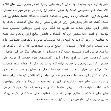
اخیر به اوج خود رسیده بود. حتی کار به جایی رسید که در بحران ارزی سال 90 و
91، بانک های خصوصی دست به نوعی احتکار ارز زدند. در اواخر مهر ماه امسال،
عباس شاکری، اقتصاددانی که رییس دانشکده اقتصاد دانشگاه علامه طباطبایی هم
است، گفت که «در بحران‌های ارزی در طول بیش از یک ‌سال گذشته، بانک‌ها به
دلالان ارزی تبدیل شدند به‌ طوری که انگار برای چنین روزهایی تاسیس شده
بودند». او ­گفت: «به محض این که اقتصاد با کاهش منابع ارزی روبه‌رو شد، همه
به معامله ارز روی آوردند به ‌گونه‌ای که موسسات مالی و بانک‌های خصوصی وارد
بازار شدند و این ادعا را می‌توان از نتایج مالی و سود‌هایی که از این بانک‌ها در
سازمان بورس اعلام می‌شود اثبات کرد.» بسیاری از نهادهای دیگر نیز این ماجرا را
تایید کرده­اند. حتی در اوج بحران ارزی، کمیسیون ویژه حمایت از تولید ملی
مجلس، گزارشی رسمی از بحران ارایه کرد و در آن، یکی از موارد سوء مدیریت
بانک مرکزی در بحران ارزی را «تعدد موسسات مالی و اعتباری و حتی صرافی­ های
بانک­ها و تلاش این موسسات به همراه سایر عواملی که تلاش کرده­اند برای حفظ
ارزش دارایی های خود، دارایی‌های ارزی را به سبد دارایی‌ها و سهام (پورتفوی)‌
خود اضافه نمایند» دانست. برخی اطلاعات نشان می دهد که بانک های کشور طی
سال های گذشته با منابع مردم اقدام به فعالیت های ساختمانی کرده بودند.
همین جریان حتی اعتراض دولت را نیز به همراه داشت.