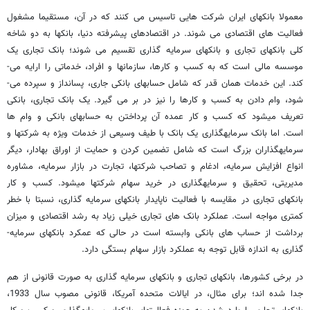
معمولا بانکهای ایران شرکت هایی تاسیس می ­کنند که در آن، مستقیما مشغول
فعالیت های اقتصادی می­ شوند. در اقتصادهای پیشرفته دنیا، بانکها به دو شاخه
کلی بانکهای تجاری و بانکهای سرمایه­ گذاری تقسیم می­ شوند؛ بانک تجاری یک
موسسه مالی است که به کسب و کارها، سازمانها و افراد، خدماتی را ارایه می­
کند. این خدمات همان قدر که شامل حسابهای بانکی جاری، پس­انداز و سپرده می­
شود، وام دادن به کسب و کارها را نیز در بر می­ گیرد. یک بانک تجاری، بانکی
تعریف می­شود که کسب و کار عمده آن پرداختن به حسابهای بانکی و وام ها
است. اما بانک سرمایه­گذاری یک بانک با طیف وسیعی از خدمات ویژه به شرکتها و
سرمایه­گذاران بزرگ است که شامل تضمین کردن و حمایت از اوراق بهادار، دیگر
انواع افزایش سرمایه، ادغام و تصاحب شرکتها، تجارت در بازار سرمایه، مشاوره
مدیریتی، تحقیق و سرمایه­گذاری در خرید سهام شرکتها می­شود. کسب و کار
بانکهای تجاری در مقایسه با فعالیت ناپایدار بانکهای سرمایه­ گذاری، نسبتا با خطر
کمتری مواجه است. عملکرد بانک های تجاری خیلی زیاد به رشد اقتصادی و میزان
برداشت از حساب های بانکی وابسته است در حالی که عمکرد بانکهای سرمایه­
گذاری به اندازه قابل توجه به عملکرد بازار سهام بستگی دارد.
در برخی کشورها، بانکهای تجاری و بانکهای سرمایه­ گذاری به صورت قانونی از هم
جدا شده ­اند؛ برای مثال، در ایالات متحده آمریکا، قانونی مصوب سال 1933،