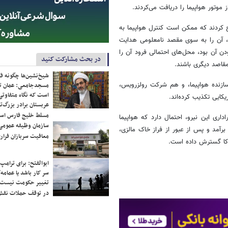
موتور هواپیما را دریافت می‌کردند.
ح کردند که ممکن است کنترل هواپیما به
، آن را به سوی مقصد نامعلومی هدایت
دن آن بود، محل‌های احتمالی فرود آن را
در بحث مشارکت کنید
مقاصد دیگری باشند.
شیخ‌نشین‌ها چگونه فک
سازنده هواپیما، و هم شرکت رولزرویس،
مسجدجامعی: عمان تن
است که نگاه متفاوتی 
کایی تکذیب کرده‌اند.
عربستان برادر بزرگ‌
مسلط خلیج فارس ا
ری این نیرو، احتمال دارد که هواپیما
سازمان وظیفه عمومی 
رآمد و پس از عبور از فراز خاک مالزی،
معافیت سربازان فراری
اکا گسترش داده است.
ابوالفتح: برای ترامپ
سر کار باشد یا عمامه/
تغییر حکومت نیست/ 
در توقف حملات نقش