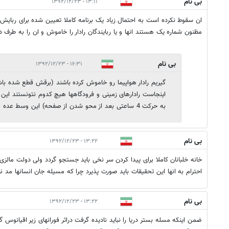
بی نام
۱۳:۱۱ - ۱۳۹۲/۱۲/۲۳
ان سقوط نکرده است به احتمال زیاد یک برنامه کاملا تعیین شده برای ربایش 
مظنون شماره یک هستند انها و یا ربایندگان رادار را خاموش و ان را به طرف د
بی نام
۱۶:۳۱ - ۱۳۹۲/۱۲/۲۳
گیریم رادار هواپیما رو خاموش کرده باشند (برقش قطع شده باش
اینجاست رادارهای زمینی و فرودگاهها هیچ کدوم نتونستند این تک
به حرکت 4 ساعتی بعد از محو شدن از صفحه) این وسط عده ای دروغ می گویند.
بی نام
۱۳:۲۲ - ۱۳۹۲/۱۲/۲۳
خانه خلبانان کاملا برای پیدا کردن سر نخی باید جستجو گردد ولی دولت مال
احترام به انها این تحقیقات باید صورت پذیرد چرا که مسیله جان انسانها مد 
بی نام
۱۳:۲۲ - ۱۳۹۲/۱۲/۲۳
ضمن اینکه مسله بستر دریا را نباید نادیده گرفت دراثر فورانهای زیر اقیانوس گ