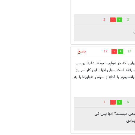
2
3
پاسخ
17
17
ایی که در هواپیما بودند دقیقا بررسی
ته است ..ولی انها ا این کار سر باز
انسپورتر را قطع و سپس هواپیما را به
1
5
تخصص نیستند؟ آنها پس کی
دادی