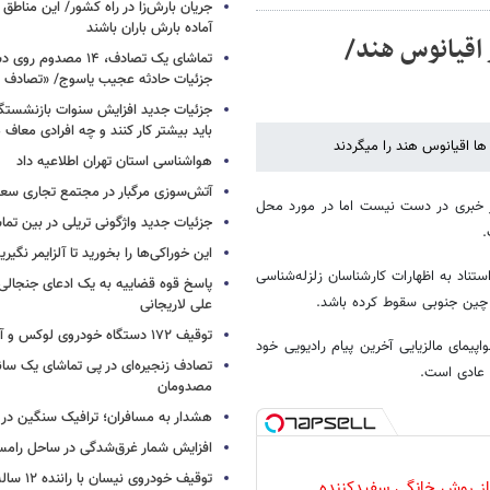
جریان بارش‌زا در راه کشور/ این مناطق ا
آماده بارش باران باشند
 در اقیانوس هند/
تماشای یک تصادف، ۱۴ مص
جزئیات حادثه عجیب یاسوج/ «تصادف 
جزئیات جدید افزایش سنوات بازنشستگ
باید بیشتر کار کنند و چه افرادی معاف
ا اقیانوس هند را میگردند
هواشناسی استان تهران اطلاعیه داد
آتش‌سوزی مرگبار در مجتمع تجاری سع
وز خبری در دست نیست اما در مورد محل
جزئیات جدید واژگونی تریلی در بین تما
.
این خوراکی‌ها را بخورید تا آلزایمر نگیری
 خبری چین با استناد به اظهارات کارشناسان زلزله‌شناسی
پاسخ قوه قضاییه به یک ادعای جنجالی 
ی چین جنوبی سقوط کرده باشد.
علی لاریجانی
توقیف ۱۷۲ دستگاه خودروی لوکس و آپارتمان
مای مالزیایی آخرین پیام رادیویی خود
تصادف زنجیره‌ای در پی تماشای یک سانح
ل عادی است.
مصدومان
هشدار به مسافران؛ ترافیک سنگین در 
افزایش شمار غرق‌شدگی در ساحل رامس
توقیف خودروی نیسان با راننده ۱۲ ساله در این جاده
 از روش خانگی سفیدکننده