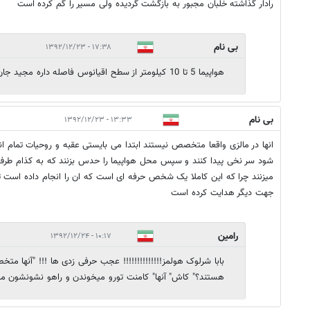
رادار گذاشته خلبان مجبور به بازگشت گردیده ولی مسیر را گم کرده است
بی نام
۱۷:۳۸ - ۱۳۹۲/۱۲/۲۳
هواپیما 5 تا 10 کیلومتر از سطح اقیانوس فاصله داره مجید جان
بی نام
۱۳:۳۳ - ۱۳۹۲/۱۲/۲۳
انها در مالزی واقعا متخصص نیستند ابتدا می بایستی عقبه و روحیات تمام انه
شود سر نخی پیدا کنند و سپس محل هواپیما را حدس بزنند که به کذام طرف رف
میزنند چرا که این کاملا یک شخص حرفه ای است که ان را انجام داده است تر
جهت دیگر هدایت کرده است
رامین
۱۰:۱۷ - ۱۳۹۲/۱۲/۲۴
بابا شرلوک هولمز!!!!!!!!!!!!!! عجب حرفی زدی ها !!! "آنها م
هستند؟" کاش" آنها" کامنت تورو میخوندن و راهو نشونشون می