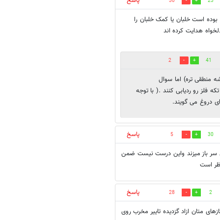
پاسخ
30
23
بوده است خلبان یا کمک خلبان را
لخواه هدایت کرده اند
2
41
ه منطقی تره) اما سوال
ه فلز رو ردیابی کنند .( با توجه
پاسخ
5
30
زی سر باز میزند واین درست نیست ضمن
نظر است
پاسخ
28
2
ازهای متان ازاد گزدیده تاییر مخرب روی