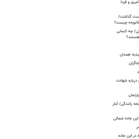
مروز و فردا
دوم روی دست گذاشت/
ثانویه» چیست؟
ی/ چه کسانی
 هستند؟
یدیه همدان
شاگران
د
درباره شهادت
ه رانندگی/ آمار
این جاده شمالی
ر