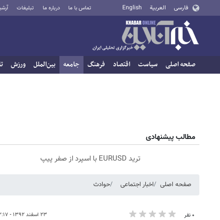
فارسی
العربية
English
تماس با ما
درباره ما
تبلیغات
آرشی
صفحه اصلی
سیاست
اقتصاد
فرهنگ
جامعه
بین‌الملل
ورزش
تا
مطالب پیشنهادی
ترید EURUSD با اسپرد از صفر پیپ
صفحه اصلی
اخبار اجتماعی
حوادث
۲۳ اسفند ۱۳۹۲ - ۱۲:۱۷
۰ نفر