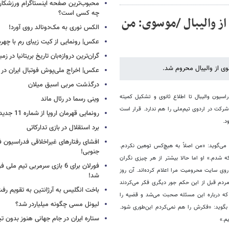
محبوب‌ترین صفحه اینستاگرام ورزشکاران
چه کسی است؟
از والیبال /موسوی: من
الکس نوری به مک‌دونالد روی آورد!
عکس| رونمایی از کیت زیبای رم با چهره
گران‌ترین دروازه‌بان تاریخ بریتانیا در زم
وی از والیبال محروم شد.
عکس| اخراج ملی‌پوش فوتبال ایران در 12 دقیقه!
درگذشت مربی اسبق میلان
اسیون والیبال تا اطلاع ثانوی و تشکیل کمیته
وینی رسما در رئال ماند
شرکت در اردوی تیم‌ملی را هم ندارد. قرار است
رونمایی قهرمان اروپا از شماره 11 جدید
د.
برد استقلال در بازی تدارکاتی
افشای رفتارهای غیراخلاقی فدراسیون فو
می‌گوید: «من اصلاً به هیچ‌کس توهین نکردم.
جنوبی!
 شدم.» او اما حالا بیشتر از هر چیزی نگران
فورلان برای 6 بازی سرمربی تیم مل
ی سایت محرومیت مرا اعلام کرده‌اند. آن روز
شد!
مردم قبل از این حکم جور دیگری فکر می‌کردند
باخت انگلیس به آرژانتین به تقویم رفت
 که درباره این مسئله صحبت می‌شد و قضیه را
لیونل مسی چگونه میلیاردر شد؟
بگوید: «فکرش را هم نمی‌کردم این‌طوری شود.
ستاره ایران در جام جهانی هنوز بدون ت
م.»