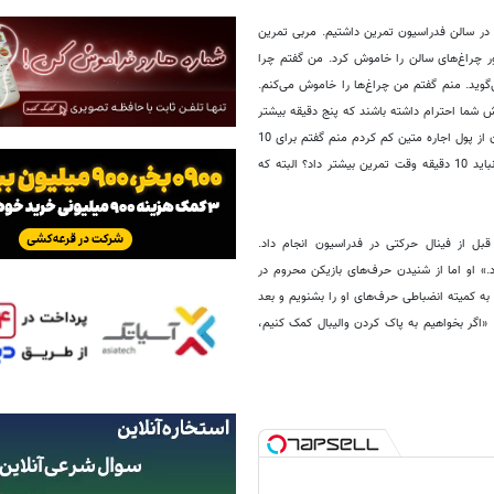
سرعتی‌زن تیم‌ملی ماجرا را این‌طور تعریف می‌کند: «3-4 روز قبل از فینال. ما ساعت 4 تا 6 در سالن فدراسیون تمرین داشتیم. مربی تمرین
س‌پور چراغ‌های سالن را خاموش کرد. من گفتم چرا
دریا‌بیگی می‌گوید. منم گفتم من چراغ‌ها را خاموش می‌کنم.
یش شما احترام داشته باشند که پنج دقیقه بیشتر
سالن را به بازیکن تیم‌ملی بدهند؟ دریابیگی گفت من بابت همین نیم ساعت 100 هزار تومان از پول اجاره متین کم کردم منم گفتم برای 10
دقیقه تمرین 200 هزار تومان می‌دهم. برای بازیکنی که 10 سال در تیم‌ملی زحمت‌کشیده نباید 10 دقیقه وقت تمرین بیشتر داد؟ البته که
بل از فینال حرکتی در فدراسیون انجام داد.
.» او اما از شنیدن حرف‌های بازیکن محروم در
ه کمیته انضباطی حرف‌های او را بشنویم و بعد
: «اگر بخواهیم به پاک کردن والیبال کمک کنیم،