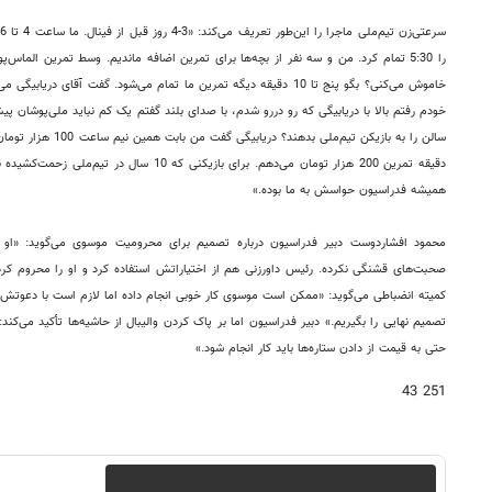
را 5:30 تمام کرد. من و سه نفر از بچه‌ها برای تمرین اضافه ماندیم. وسط تمرین الما
خاموش می‌کنی؟ بگو پنج تا 10 دقیقه دیگه تمرین ما تمام می‌شود. گفت آقای 
خودم رفتم بالا با دریا‌بیگی که رو دررو شدم، با صدای بلند گفتم یک کم نباید ملی‌پوشان پ
همیشه فدراسیون حواسش به ما بوده.»
محمود افشار‌دوست دبیر فدراسیون درباره تصمیم برای محرومیت موسوی می‌گوید: «او ق
صحبت‌های قشنگی نکرده. رئیس داورزنی هم از اختیاراتش استفاده کرد و او را محروم کرد
کمیته انضباطی می‌گوید: «ممکن است موسوی کار خوبی انجام داده اما لازم است با دعوتش ب
تصمیم نهایی را بگیریم.» دبیر فدراسیون اما بر پاک کردن والیبال از حاشیه‌ها تأکید می‌کند
حتی به قیمت از دادن ستاره‌ها باید کار انجام شود.»
251 43