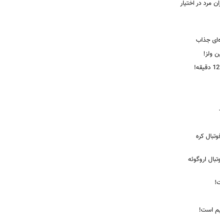
 مرد در اختیار
‌ای جذاب
ین ولز!
تبال کره
ی فوتبال اروگوئه
!
یم است!