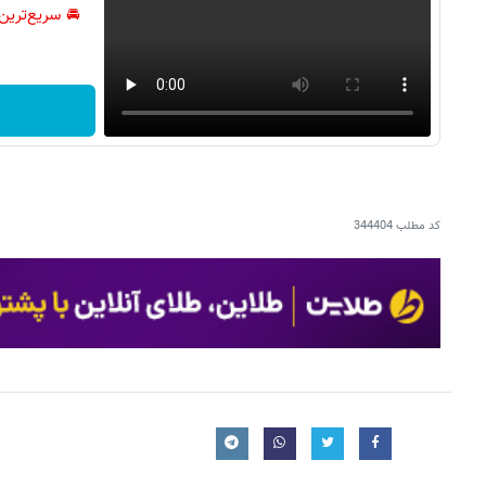
🚘 سریع‌ترین
کد مطلب
344404