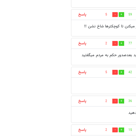
پاسخ
5
59
ر میکنن تا کوچکترها شاخ نشن !!
پاسخ
2
77
ید بعدصدور حکم به مردم میگفتید
پاسخ
5
42
پاسخ
2
36
دهید
پاسخ
2
15