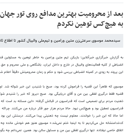
بعد از محرومیت بهترین مدافع روی تور جهان 
به هیچ‌کس توهین نکردم
سید‌محمد موسوی سرعتی‌زن متین ورامین و تیم‌ملی والیبال کشور تا اطلاع ثان
به گزارش خبرگزاری خبرآنلاین؛ بازیکن تیم متین ورامین به خاطر توهین به مسئولین فدر
انضباطی از کلیه فعالیت‌های والیبال در خارج و داخل ایران، باشگاهی و ملی محروم و حق 
این پروند به زودی در کمیته انضباطی بررسی شود و حکم و زمان محرومیتش دقیقاً اعلام شو
موسوی که ظاهراً این قضیه را فراموش کرده بود، صبح با شنیدن این خبر شوکه شد. او 
قضیه فقط درگیری لفظی بین من و آقای دریا‌بیگی بود. صبح دیروز که خبر را شنیدم شوکه
ذهنیت مردم برای تصمیمی است که فدراسیون در قبالش گرفته: «این مسئله بد است که رو
فدراسیون تعطیل بود و هیچ‌کس نبود. حالا مردم هزار جور فکر درباره من می‌کنند. چراکه 
اما حالا که این خبر را خواندند، معلوم نیست چه ذهنیتی پیدا می‌کنند. درستش این بود
کدخدا‌منشانه حل می‌کردیم تا به اینجا ختم نمی‌شد.» موسوی هنوز هم خودش مانده چه 
اتفاق خاصی نیفتاده. تنها درگیری لفظی بین من و مسئول سالن بود. همین. نمی‌دانم چه بگوی