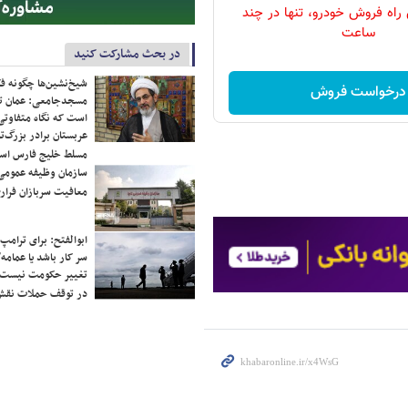
 راه فروش خودرو، تنها در چند
ساعت
در بحث مشارکت کنید
شیخ‌نشین‌ها چگونه فک
درخواست فروش
مسجدجامعی: عمان تن
است که نگاه متفاوتی 
عربستان برادر بزرگ‌
مسلط خلیج فارس ا
سازمان وظیفه عمومی 
معافیت سربازان فراری
ابوالفتح: برای ترامپ
سر کار باشد یا عمامه/
تغییر حکومت نیست/ 
در توقف حملات نقش