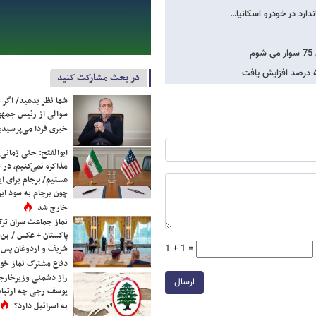
م
در بحث مشارکت کنید
شما نظر بدهید/ اگر خ
سوالی از رئیس جمه
خبری فردا می‌پرسیدی
ابوالفتح: حتی زمانی 
مذاکره نمی‌کنیم، در 
هستیم/ برجام برای ای
چون برجام به سود ایرا
خارج شد
نماز جماعت سران ترک
پاکستان + عکس / بن‌س
1 + 1 =
شریف و اردوغان پس ا
دفاع مشترک نماز خوا
راز دشمنی وزیرخارجه 
ارسال
یوسف رجی چه ارتباط
به اسرائیل دارد؟