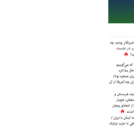
برنگار بودید چه
ور در نشست
د؟
که می‌گوییم
حال مذاکره
ران معجزه بود/
ن بود آمریکا از آن
یه، عربستان و
لمان، شهباز
ز امضای پیمان
ندند
لبنان با ایران /
ی با حزب نزدیک