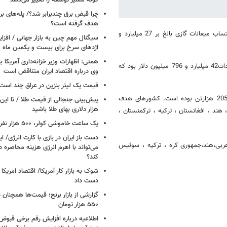
گونه مسیر توسعه را تغییر می‌دهد
چرا قبض برق چندبرابر شد؟/ پله‌های بر
هدف گرفته است؟
طی 11ماهه منتهی به بهمن ماه سال جاری ارزش صادرات غیرنفتی بدون احتساب میعانات گازی بالغ بر 27 میلیارد و
سیگنال‌ مهم چین به بازار جهانی / افزا
اژدهای سرخ برای بیست و یکمین ماه م
همتی: اظهارات وزیر خزانه‌داری آمریکا ب
وزارت صنعت، معدن و تجارت گزارش داد: طی 11 ماهه سال جاری ارزش واردات42 میلیارد و 796 میلیون دلار بود که
وی درباره اقتصاد ایران متناقض است
قیمت یک لیتر بنزین در عراق چند است
همچنین در این مدت وزن کالاهای واردشده یاد شده به حجم 29 میلیون و205 هزارتن بوده است. کشورهای هدف
پیش‌بینی جنجالی از قیمت طلا / تا این 
هزار دلاری بهای طلا باشید
ی ، هند ، افغاتستان ، ترکیه ، ترکمنستان ،
یک ساعت خاموشی کولر، ۵۰۰ هزار نفر را سیراب می‌کند
دست باز ایران در بازی با کارت انرژی/ ا
ربی،هند،جمهوری کره ، ترکیه ، سوئیس
می‌تواند با اهرم انرژی‌ هزینه محاصره د
کند؟
دست داد
۵۵۰ هزار تومان
اطلاعیه درباره افزایش رقم برخی قبوض 