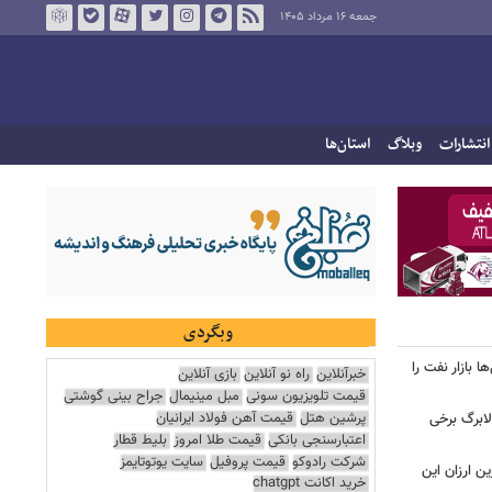
جمعه ۱۶ مرداد ۱۴۰۵
انتشارات
وبلاگ
استان‌ها
وبگردی
بازار نفت را
خبرآنلاین
راه نو آنلاین
بازی آنلاین
قیمت تلویزیون سونی
مبل مینیمال
جراح بینی گوشتی
پرشین هتل
قیمت آهن فولاد ایرانیان
لابرگ برخی
اعتبارسنجی بانکی
قیمت طلا امروز
بلیط قطار
شرکت رادوکو
قیمت پروفیل
سایت یوتوتایمز
ین ارزان این
خرید اکانت chatgpt