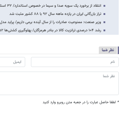
انتقاد از برخورد یک سویه صدا و سیما در خصوص استاندارد/ ۳۲ استاندارد در خودرو اسکانیا…
تراز بازرگانی ایران در یازده ماهه سال ۹۲ با ۸۸ کشور مثبت شد
وزیر صنعت: ممنوعیت صادرات را از سال آینده برمی داریم/ پراید مدل 75 سوار می شو
رشد ۱۰۴ درصدی ترانزیت کالا در بنادر هرمزگان/ پهلوگیری کشتی‌ها ۵۲ درصد افزایش یافت
نظر شما
*
لطفا حاصل عبارت را در جعبه متن روبرو وارد کنید