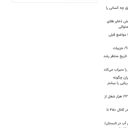
ق چه کسانی را
یش ذخایر طلای
توالی
ا مواضع قبلی
؟/ جزییات
تاریخ منتظر رشد
یران چگونه
ریایی را بیشتر
شوک به بازار کار آمریکا/ اقتصاد امریکا ۲۳ هزار شغل از
گزارشی از بازار برنج؛ قیمت‌ها همچنان در کانال ۴۵۰ تا
آب در تابستان/