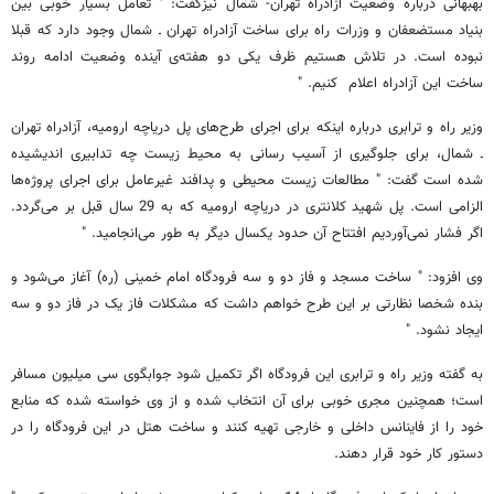
بهبهانی درباره وضعیت آزادراه تهران- شمال نیزگفت: " تعامل بسیار خوبی بین
بنیاد مستضعفان و وزرات راه برای ساخت آزادراه تهران ـ شمال وجود دارد که قبلا
نبوده است. در تلاش هستیم ظرف یکی دو هفته‌ی آینده وضعیت ادامه روند
ساخت این آزادراه اعلام کنیم. "
وزیر راه و ترابری درباره اینکه برای اجرای طرح‌های پل دریاچه ارومیه، آزادراه تهران
ـ شمال، برای جلوگیری از آسیب رسانی به محیط زیست چه تدابیری اندیشیده
شده است گفت: " مطالعات زیست محیطی و پدافند غیرعامل برای اجرای پروژه‌ها
الزامی است. پل شهید کلانتری در دریاچه ارومیه که به 29 سال قبل بر می‌گردد.
اگر فشار نمی‌آوردیم افتتاح آن حدود یکسال دیگر به طور می‌انجامید. "
وی افزود: " ساخت مسجد و فاز دو و سه فرودگاه امام خمینی (ره) آغاز می‌شود و
بنده شخصا نظارتی بر این طرح خواهم داشت که مشکلات فاز یک در فاز دو و سه
ایجاد نشود. "
به گفته وزیر راه و ترابری این فرودگاه اگر تکمیل شود جوابگوی سی میلیون مسافر
است؛ همچنین مجری خوبی برای آن انتخاب شده و از وی خواسته شده که منابع
خود را از فاینانس داخلی و خارجی تهیه کنند و ساخت هتل در این فرودگاه را در
دستور کار خود قرار دهند.