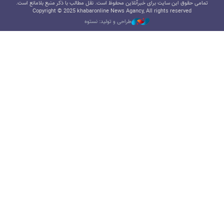
تمامی حقوق این سایت برای خبرآنلاین محفوظ است. نقل مطالب با ذکر منبع بلامانع است.
Copyright © 2025 khabaronline News Agancy, All rights reserved
طراحی و تولید: نستوه