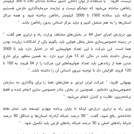
نیست، افزود: " با استفاده از توان داخلی کشور سالانه حداکثر 250 تا 300 کیلومتر
راه‌آهن ساخته می‌شود که جوابگو نیست و نیازمند سرمایه‌گذاری خارجی هستیم
چراکه باید سالانه 1500 تا 2000 کیلومتر راه‌آهن ساخته شود و همه مراکز
استان‌ها را به هم متصل کنیم و نباید مرکز استانی بدون راه‌آهن باشد. "
وی درباره‌ی اجرای اصل 44 در بخش‌های مختلف وزارت راه و ترابری هم گفت: "
در زمینه خصوصی‌سازی حمل ونقل هوایی باید بگویم یکی از اشکالات زیان‌ده بودن
هما است. این شرکت با این تعداد هواپیمایی که در اختیار دارد باید تا 3500
پرسنل داشته باشد در حالی که 13 هزار نیرو دارد. به همین منظور برای خارج
شدن هما از زیاندهی باید تعداد هواپیماهای این شرکت را از 54 فروند به 100 تا
120 فروند افزایش داد تا توجیه نیروی انسانی آن را داشته باشد. "
بهبهانی افزود: " شرکت ایران ایرتور و هتل‌های هما را برای واگذاری به سازمان
خصوصی‌سازی داده‌ایم . همچنین در بخش بنادر خصوصی سازی انجام شده و فقط
برنامه‌ریزی، نظارت و کنترل انجام می‌شود. "
وزیر راه و ترابری درباره‌ی اینکه تا پایان برنامه چهارم توسعه باید تمام نقاط
حادثه‌خیز رفع شود، گفت: " 50 درصد شبکه آزادراه استان‌ها و حداقل 50 درصد
شبکه راه‌های اصلی و 50 درصد شبکه راه‌های فرعی باید تکمیل شود . "