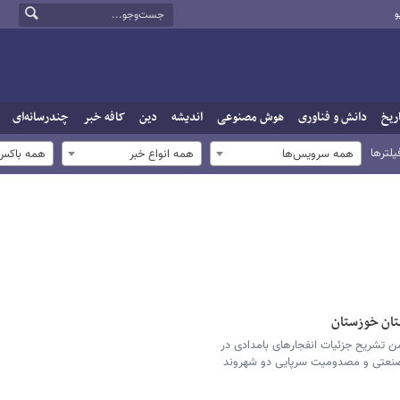
و
ریخ
دانش و فناوری
هوش مصنوعی
اندیشه
دین
کافه خبر
چندرسانه‌ای
یلترها
همه سرویس‌ها
همه انواع خبر
همه باکس‌
تان خوزستان
 تشریح جزئیات انفجارهای بامدادی در
 صنعتی و مصدومیت سرپایی دو شهروند