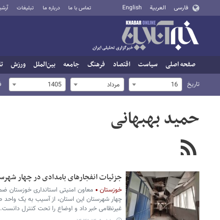
فارسی
العربية
English
تماس با ما
درباره ما
تبلیغات
آرشی
صفحه اصلی
سیاست
اقتصاد
فرهنگ
جامعه
بین‌الملل
ورزش
تا
تاریخ
ف
16
مرداد
1405
حمید بهبهانی
جزئیات انفجارهای بامدادی در چهار شهرس
خوزستان
معاون امنیتی استانداری خوزستان ضمن
چهار شهرستان این استان، از آسیب به یک واحد
غیرنظامی خبر داد و اوضاع را تحت کنترل دانست.