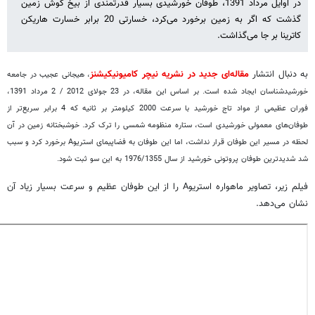
در اوایل مرداد 1391، طوفان خورشیدی بسیار قدرتمندی از بیخ گوش زمین
گذشت که اگر به زمین برخورد می‌کرد، خسارتی 20 برابر خسارت هاریکن
کاترینا بر جا می‌گذاشت.
به دنبال انتشار
مقاله‌ای جدید در نشریه نیچر کامیونیکیشنز
، هیجانی عجیب در جامعه
خورشیدشناسان ایجاد شده است. بر اساس این مقاله، در 23 جولای 2012 / 2 مرداد 1391،
فوران عظیمی از مواد تاج خورشید با سرعت 2000 کیلومتر بر ثانیه که 4 برابر سریع‌تر از
طوفان‌های معمولی خورشیدی است، ستاره منظومه شمسی را ترک کرد. خوشبختانه زمین در آن
لحظه در مسیر این طوفان قرار نداشت، اما این طوفان به فضاپیمای
استریوA برخورد کرد و سبب
شد شدیدترین طوفان پروتونی خورشید از سال 1976/1355 به این سو ثبت شود.
فیلم زیر، تصاویر ماهواره استریوA را از این طوفان عظیم و سرعت بسیار زیاد آن
نشان می‌دهد.