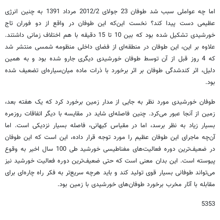
اما چه عواملی سبب شد طوفان 23 جولای 2012/2 مرداد 1391 به چنین انرژی
عظیمی دست پیدا کند؟ نخست این‌که این طوفان در واقع از دو فوران تاج
خورشیدی تشکیل شده بود که بین 10 تا 15 دقیقه با هم اختلاف زمانی داشتند.
علاوه بر این، این طوفان در منطقه‌ای از فضای داخلی منظومه شمسی منتشر شد
که 4 روز قبل از آن توسط طوفان خورشیدی دیگری جارو شده بود و به همین
دلیل، اثر کندشدگی طوفان بر اثر برخورد با ذرات ماده میان‌سیاره‌ای تضعیف شده
بود.
طوفان خورشیدی مورد نظر به جایی از مدار زمین برخورد کرد که یک هفته بعد،
زمین از آنجا عبور می‌کرد. چنین فاصله‌ای شاید در مقایسه با دیگر اتفاقات روزمره
بسیار زیاد به نظر برسد، اما در مقیاس کیهانی، فاصله بسیار نزدیکی است. اما
آن‌چه ماجرای این طوفان عظیم را مورد توجه قرار داده، این است که این طوفان
در ضعیف‌ترین دوره فعالیت‌های مغناطیسی خورشید طی 100 سال اخیر به وقوع
پیوسته است. این بدان معنی است که حتی ضعیف‌ترین دوره فعالیت خورشید نیز
می‌تواند طوفانی بسیار قوی تولید کند و باید هرچه سریع‌تر به فکر راه چاره‌ای برای
مقابله با آثار مخرب برخورد طوفان‌های خورشیدی با زمین بود.
5353