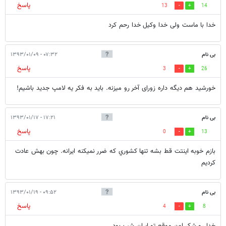
پاسخ
13
14
خدا با ماست ولی خدا وکیل خدا رحم کرد
بی نام
۰۷:۳۲ - ۱۳۹۳/۰۱/۰۹
پاسخ
3
26
خورشید هم دیگه داره زورای آخر رو میزنه. باید به فکر یه لامپ جدید باشیم!
بی نام
۱۷:۲۱ - ۱۳۹۳/۰۱/۱۷
پاسخ
0
13
بازم خوبه اينتت قط بشه تنها كشوري كه ضرر نميكنه ايرانه. چون بهش عادت
كرديم
بی نام
۰۹:۵۲ - ۱۳۹۳/۰۱/۱۹
پاسخ
4
8
خدا رو شکر اون موقع تو ایران شب بود