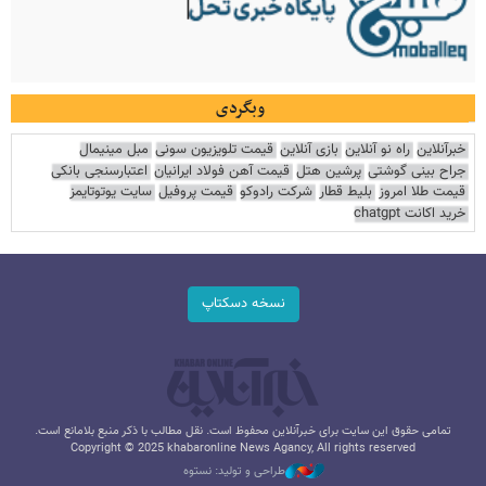
وبگردی
خبرآنلاین
راه نو آنلاین
بازی آنلاین
قیمت تلویزیون سونی
مبل مینیمال
جراح بینی گوشتی
پرشین هتل
قیمت آهن فولاد ایرانیان
اعتبارسنجی بانکی
قیمت طلا امروز
بلیط قطار
شرکت رادوکو
قیمت پروفیل
سایت یوتوتایمز
خرید اکانت chatgpt
نسخه دسکتاپ
تمامی حقوق این سایت برای خبرآنلاین محفوظ است. نقل مطالب با ذکر منبع بلامانع است.
Copyright © 2025 khabaronline News Agancy, All rights reserved
طراحی و تولید: نستوه