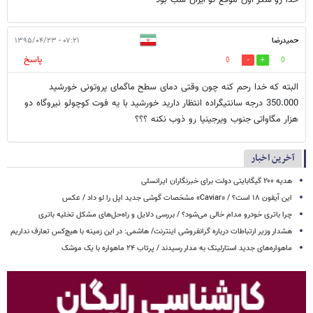
حمیدرضا
۰۷:۲۱ - ۱۳۹۵/۰۴/۲۳
پاسخ
0
0
البته که خدا رحم کنه چون وقتی دمای سطح ماگمای پروتونی خورشید
350.000 درجه سانتیگراده انتظار دارید خورشید با یه فوت کوچولو نیروگاه دو
هزار مگاواتی جنوب ویرجینیا رو ذوب نکنه ؟؟؟
آخرین اخبار
هدیه ۲۰۰ گیگابایتی دولت برای خبرنگاران ایرانسلی
این آیفون ۱۸ است؟ / «Caviar» مشخصات گوشی جدید اپل را لو داد / عکس
چرا باتری خودرو مدام خالی می‌شود؟ / بررسی دلایل و راه‌حل‌های مشکل تخلیه باتری
هشدار وزیر ارتباطات درباره گرانفروشی اینترنت/ هاشمی: در این زمینه با هیچ‌کس تعارف نداریم
ماهواره‌های جدید استارلینک به مدار رسیدند / پرتاب ۲۴ ماهواره با یک موشک