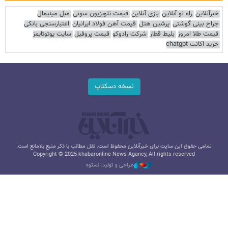
خبرآنلاین
راه نو آنلاین
بازی آنلاین
قیمت تلویزیون سونی
مبل مینیمال
جراح بینی گوشتی
پرشین هتل
قیمت آهن فولاد ایرانیان
اعتبارسنجی بانکی
قیمت طلا امروز
بلیط قطار
شرکت رادوکو
قیمت پروفیل
سایت یوتوتایمز
خرید اکانت chatgpt
نسخه دسکتاپ
تمامی حقوق این سایت برای خبرآنلاین محفوظ است. نقل مطالب با ذکر منبع بلامانع است.
Copyright © 2025 khabaronline News Agancy, All rights reserved
طراحی و تولید: نستوه