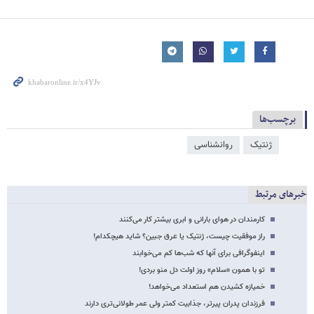
برچسب‌ها
ژنتیک
روانشناسی
خبرهای مرتبط
کارمندان در هوای بارانی و ابری بیشتر کار می‌کنند
راز موفقیت چیست، ژنتیک یا عرق جبین؟ شاید هیچ‎کدام!
اینفوگرافی برای آنها که شب‏‌ها کم می‏‌خوابند
تو با همون «سلام» روز اولت دل منو بردی!
خمیازه کشیدن هم استعداد می‌خواهد!
فرزندان پدران پیرتر، جذابیت کمتر ولی عمر طولانی‏‏‌تری دارند