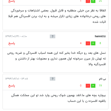
پاسخ
1
25
اتفاقا به نظر من خیلی منطقیه و قابل قبول. بعضی اشتباهات و سرخوردگی
های روحی درخانواده های زیادی تکرار میشه و به ارث بردن افسردگی هم قبلا
اثبات شده
۰۱:۱۰ - ۱۳۹۳/۰۱/۳۱
hamid.tz
پاسخ
4
8
نسل های بعد رو دیگه خدا بخیر کنه این همه اسباب افسردگی و ضربه روحی
ته تهش باز میرن سرخونه اول همون نداری و معنویات بهتر از داشتن و
افسردگیه والا
بی نام
۱۳:۰۸ - ۱۳۹۳/۰۲/۰۱
پاسخ
0
19
بیچاره بچه های ما.انقد بهمون شوک روحی وارد شد تو این مملکت همگی
بالقوه افسرده ن با این حساب