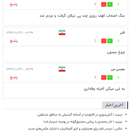
پاسخ
0
5
سگ اصحاب کهف روزی چند پی نیکان گرفت و مردم شد
اکبر
۰۲:۴۹ - ۱۳۹۳/۰۱/۳۱
پاسخ
2
3
چوخ ممنون
محسن ص
۰۴:۲۹ - ۱۳۹۳/۰۱/۳۱
پاسخ
0
5
به این میگن آخرته وفاداری
آخرین اخبار
ببینید | آتش‌سوزی در کالیفرنیا در آستانه گسترش به مناطق مسکونی
ببینید | نادر محمدی با پرتابی منجنیق‌گونه در روسیه خبرساز شد!
عکس | دردسر تازه برای همیلتون و کیم کارداشیان با انتشار عکس‌های جدید