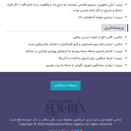
بینید | علی مطهری: مرحوم هاشمی شجاعت به خرج داد و واقعیت را به امام گفت / اگر افراد
صادق و صریح در کنار امام خمینی بودند...
ببینید | بیداری دوباره آتشفشان اتنا
پربیننده‌ترین
عکس | قابی تلخ از تابوت حسین پناهی
عکس | دردسر تازه برای همیلتون و کیم کارداشیان با انتشار عکس‌های جدید
ببینید | انتشار تصاویر لحظه حمله روسیه به انبارهای پهپادی اوکراین در خارکف
ببینید | شرط عراقچی برای شروع مذاکرات با آمریکا
ببینید | روایت سخنگوی شورای نگهبان از حمله به بیت رهبری
نسخه دسکتاپ
تمامی حقوق این سایت برای خبرآنلاین محفوظ است. نقل مطالب با ذکر منبع بلامانع است.
Copyright © 2025 khabaronline News Agancy, All rights reserved
طراحی و تولید: نستوه