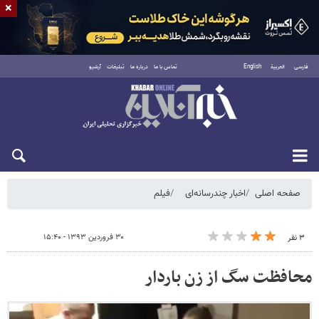
×
فارسی
العربية
English
تماس با ما
درباره ما
تبلیغات
آرشیو
یکشنبه ۱۸ مرداد ۱۴۰۵
صفحه اصلی
اخبار چندرسانه‌ای
فیلم
۳۰ فروردین ۱۳۹۳ - ۱۵:۴۰
۳ نفر
محافظت سگ از زن باردار