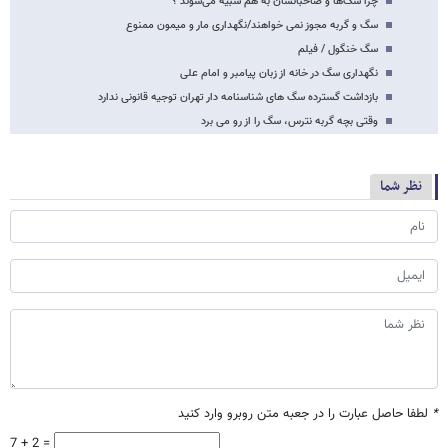
چرا سگ‌ها و صاحبانشان به هم شبیه می‌شوند ؟
سگ و گربه مجوز نمی خواهند/نگهداری مار و میمون ممنوع
سگ خنگول / فیلم
نگهداری سگ در خانه از زبان پیامبر و امام علی
بازداشت گسترده سگ های شناسنامه دار تهران توجیه قانونی ندارد
وقتی بچه گربه نترس، سگ را از رو می برد
نظر شما
*
لطفا حاصل عبارت را در جعبه متن روبرو وارد کنید
7 + 2 =