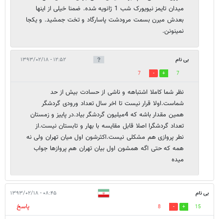
میدان تایمز نیویورک شب 1 ژانویه شده. ضمنا خیلی از اینها
بعدش میرن بسمت مرودشت پاسارگاد و تخت جمشید. و یکجا
نمینونن.
بی نام
۱۲:۵۲ - ۱۳۹۳/۰۲/۱۸
7
7
نظر شما کاملا اشتباهه و ناشی از حسادت بیش از حد
شماست.اولا قرار نیست تا اخر سال تعداد ورودی گردشگر
همین مقدار باشه که 4میلیون گردشگر بیاد.در پاییز و زمستان
تعداد گردشگرا اصلا قابل مقایسه با بهار و تابستان نیست.از
نطر پروازی هم مشکلی نیست.اکثرشون اول میان تهران ولی نه
همه که حتی اگه همشون اول بیان تهران هم پروازها جواب
میده
بی نام
۰۸:۴۵ - ۱۳۹۳/۰۲/۱۸
پاسخ
8
15