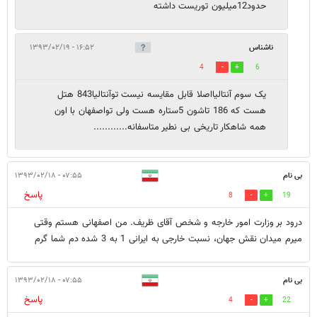
حدود12میلیون توریست داشته
ناشناس
۱۶:۵۲ - ۱۳۹۳/۰۲/۱۹
4
6
یک سوم آنتالیااصلا قابل مقایسه نیست توآنتالیا843 هتل
هست که 186 تاشون 5ستاره هست ولی تواصفهان با اون
همه شاهکار تاریخی بی نطیر متاسفانه............
بی نام
۰۷:۵۵ - ۱۳۹۳/۰۲/۱۸
پاسخ
8
19
درود بر وزارت امور خارجه و شخص آقای ظریف. من اصفهانی هستم وقتی
میرم میدان نقش جهان، نسبت خارجی به ایرانی 1 به 3 شده دم شما گرم
بی نام
۰۷:۵۵ - ۱۳۹۳/۰۲/۱۸
پاسخ
4
22