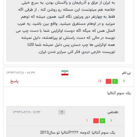
به ایران از عراق و آذربایجان و پاکستان بودن. یه سرچ خیلی
خلاصه هم میتونست این مسئله رو روشن کنه . از طرفی اگه
فقط به چهارنفر دور وبرتون نگاه کنید همون میشه که توهم
میزنید و در اوهام مستغرق میشید. واقع بین باشید. یه ضرب
المثل هس که میگه اگه دوست اوکراینی شما با دست چپ می
نویسه در حالی که دست راستش تو پیراهنشه، دلیل نمیشه
همه اوکراینی ها چپ دستن پس دلیل نمیشه شما 20تا
توریست خارجی دیدی فکر کنی سرازیر شدن ایران.
بی نام
۰۷:۲۹ - ۱۳۹۳/۰۲/۱۸
پاسخ
15
8
يك سوم آنتاليا
ناشناس
۱۶:۴۲ - ۱۳۹۳/۰۲/۱۹
1
9
یک سوم آنتالیا کدومه ؟؟؟؟؟آنتالیا تو سال2013