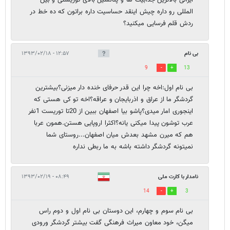
المللی رو داره چیش اینقد حساسیت داره براتون که ده خط در
ردش قلم فرسایی میکنید؟
بی نام
۱۲:۵۷ - ۱۳۹۳/۰۲/۱۸
9
13
بی نام اول:اخه چرا این قدر حرفای خنده دار میزنی؟بیشترین
گردشگر ما از عراق و اذربایجان و عراقه؟اخه تو کی هستی که
اینجوری امار میدی؟پاشو بیا اصفهان ببین از 20تا توریست 1نفر
عرب توشون پیدا میکنی یانه؟اکثرا اروپایی هستن.همون عربا
هم که میرن مشهد بعدش میان اصفهان...روستای شما
نمیتونه گردشگر داشته باشه به ما ربطی نداره
نامدار با کارت ملی
۰۸:۴۹ - ۱۳۹۳/۰۲/۱۹
14
3
بی نام سوم و چهارم، این دوستان بی نام اول و دوم راس
میگن، خود معاون میراث فرهنگی گفت بیشتر گردشگر ورودی