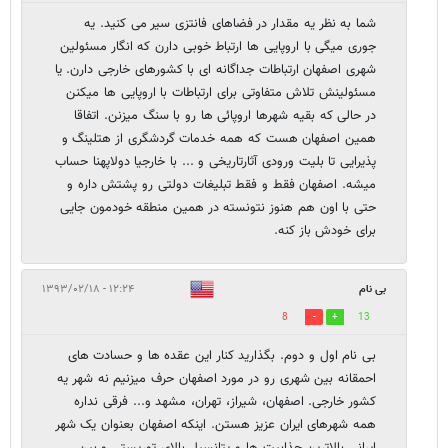
شما به نظر یه مقدار در فضاهای فانتزی سیر می کنید. یه
جوری میگی با اروپایی ها ارتباط خوبی دارن که انگار مسئولین
شهری اصفهان ارتباطات جداگانه ای با کشورهای خارجی دارن. یا
مسئولینش تلاش متفاوتی برای ارتباطات با اروپایی ها میکنن
در حالی که بقیه شهرها اروپائی ها رو با سنگ میزنن. اتفاقا
همین اصفهان هست که همه خدمات گردشگری از هتلینگ و
پذیرایی تا بلیت ورودی آثارتاریخی و ... با خارجیا دولاپهنا حساب
میشه. اصفهان فقط و فقط تبلیغات دولتی رو پشتش داره و
حتی با اون هم هنوز نتونسته در همین منطقه خودمون جایی
برای خودش باز کنه.
بی نام
۱۲:۲۴ - ۱۳۹۳/۰۲/۱۸
8
13
بی نام اول و دوم. بگذارید کنار این عقده ها و حسادت های
احمقانه بین شهری رو در مورد اصفهان حرف میزنیم نه شهر یه
کشور خارجی. اصفهان، شیراز، تهران، مشهد و... فرقی نداره
همه شهرهای ایران عزیز هستن. اینکه اصفهان بعنوان یک شهر
ایرانی بالاترین جذابیت ها و پتانسیل بالای توریستی و بین