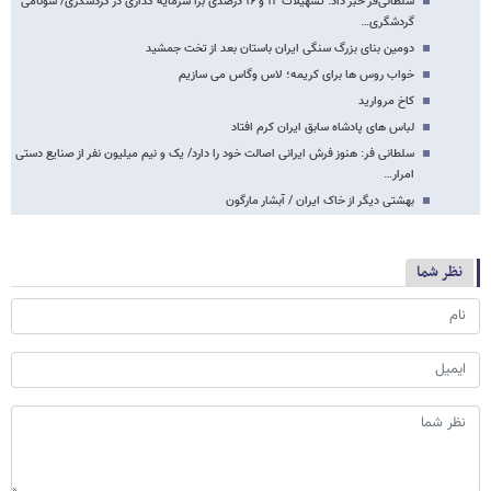
سلطانی‌فر خبر داد: تسهیلات ۱۲ و ۱۶ درصدی برا سرمایه گذاری در گردشگری/ سونامی
گردشگری…
دومین بنای بزرگ سنگی ایران باستان بعد از تخت جمشید
خواب روس ها برای کریمه؛ لاس وگاس می سازیم
کاخ مروارید
لباس های پادشاه سابق ایران کرم افتاد
سلطانی فر: هنوز فرش ایرانی اصالت خود را دارد/ یک و نیم میلیون نفر از صنایع دستی
امرار…
بهشتی دیگر از خاک ایران / آبشار مارگون
نظر شما