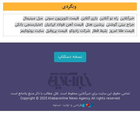
وبگردی
خبرآنلاین
راه نو آنلاین
بازی آنلاین
قیمت تلویزیون سونی
مبل مینیمال
جراح بینی گوشتی
پرشین هتل
قیمت آهن فولاد ایرانیان
اعتبارسنجی بانکی
قیمت طلا امروز
بلیط قطار
شرکت رادوکو
قیمت پروفیل
سایت یوتوتایمز
نسخه دسکتاپ
تمامی حقوق این سایت برای خبرآنلاین محفوظ است. نقل مطالب با ذکر منبع بلامانع است.
Copyright © 2025 khabaronline News Agancy, All rights reserved
طراحی و تولید: نستوه