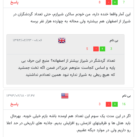
پاسخ
8
7
این آمار واقعا خنده داره، من خودم ساکن شیرازم، حتی تعداد گردشگران در
شیراز از اصفهان هم بیشتره ولی محاله به چهارده هزار نفر برسه
بی نام
۰۸:۰۶ - ۱۳۹۳/۰۲/۲۳
5
3
تعداد گردشگر در شیراز بیشتر از اصفهانه؟ منبع این حرف بی
پایه و اساس کجاست متوهم عزیز؟در ضمن اگه تخت جمشید
که هیچ ربطی به شیراز نداره نبود همین تعدادم نداشتید
بی نام
۱۲:۴۷ - ۱۳۹۳/۰۲/۱۸
پاسخ
3
16
اگر در این مدت یک سوم این تعداد هم اومده باشه بازم خیلی خوبه. بهرحال
باید هتل ها و ظرفیتهای لازمش رو افزایش بدیم. جاذبه های تاریخی در حد اعلا
رو داریم ولی در موارد دیگه عقبیم.