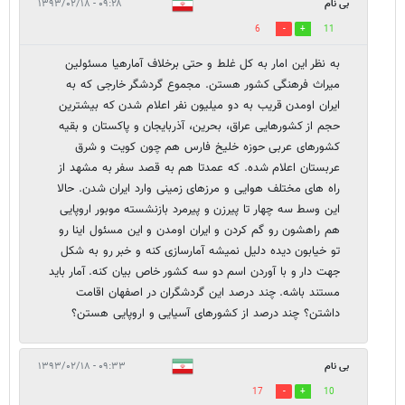
بی نام
۰۹:۲۸ - ۱۳۹۳/۰۲/۱۸
6
11
به نظر این امار به کل غلط و حتی برخلاف آمارهیا مسئولین
میراث فرهنگی کشور هستن. مجموع گردشگر خارجی که به
ایران اومدن قریب به دو میلیون نفر اعلام شدن که بیشترین
حجم از کشورهایی عراق، بحرین، آذربایجان و پاکستان و بقیه
کشورهای عربی حوزه خلیخ فارس هم چون کویت و شرق
عربستان اعلام شده. که عمدتا هم به قصد سفر به مشهد از
راه های مختلف هوایی و مرزهای زمینی وارد ایران شدن. حالا
این وسط سه چهار تا پیرزن و پیرمرد بازنشسته موبور اروپایی
هم راهشون رو گم کردن و ایران اومدن و این مسئول اینا رو
تو خیابون دیده دلیل نمیشه آمارسازی کنه و خبر رو به شکل
جهت دار و با آوردن اسم دو سه کشور خاص بیان کنه. آمار باید
مستند باشه. چند درصد این گردشگران در اصفهان اقامت
داشتن؟ چند درصد از کشورهای آسیایی و اروپایی هستن؟
بی نام
۰۹:۳۳ - ۱۳۹۳/۰۲/۱۸
17
10