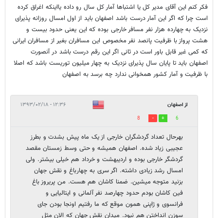
فکر کنم این آقای مدیر کل یا اشتباها آمار کل سال رو داده یااینکه اغراق کرده
است چرا که اگر این آمار درست باشد اصفهان باید از اول امسال روزانه پذیرای
نزدیک به چهارده هزار نفر مسافر خارجی بوده که این یعنی حدود بیست و
هشت پرواز با ظرفیت پانصد نفر مخصوص این مسافران بغیر از مسافران ایرانی
که کمی غیر قابل باور است در ثانی اگر این رقم درست باشد در آنصورت
اصفهان باید تا پایان سال پذیرای نزدیک به چهار میلیون توریست باشد که اصلا
با ظرفیت و آمار کشور همخوانی ندارد چه برسد به اصفهان
از اصفهان
۱۲:۳۶ - ۱۳۹۳/۰۲/۱۸
8
6
بهرحال تعداد گردشگران خارجی از یک ماه پیش بشدت و بطرز
عجیبی زیاد شده. اصفهان همیشه و حتی وسط زمستان مقصد
گردشگر خارجی بوده و اردیبهشت و خرداد هم خیلی بیشتر. ولی
امسال رشد زیادی داشته. اگر سری به چهارباغ و نقش جهان
بزنید متوجه میشین. ضمنا کاشان هم هست. من پریروز باغ
فین کاشان بودم حدود چهارصد نفر آلمانی و ایتالیایی و
فرانسوی و ژاپنی همون موقع که ما رفتیم اونجا بودن جای
سوزن انداختن هم نبود. میدان نقش جهان که الان مثل