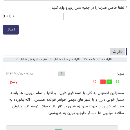
*
لطفا حاصل عبارت را در جعبه متن روبرو وارد کنید
3 + 0 =
ارسال
نظرات
نظرات منتشر شده: 22
نظرات در صف انتشار: 0
نظرات غیرقابل انتشار: 0
سورنا
۰۷:۲۸ - ۱۳۹۳/۰۲/۱۸
پاسخ
10
32
مسئولین اصفهان به کلی با همه فرق دارن.. و اکثرا با تمام اروپایی ها رابطه
بسیار خوبی دارن و با شهر های مهمی خواهر خوانده هستن... اگه یخورده به
سیستم شهری در جهت مدرنیزه شدن در کنار بافت سنتی توجه کنن میتونن
سالانه میلیون ها مسافر خارجیو بیارن به شهرشون