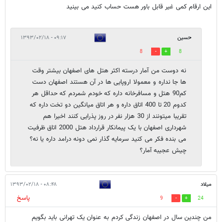
این ارقام کمی غیر قابل باور هست حساب کنید می بینید
حسین
۰۹:۱۷ - ۱۳۹۳/۰۲/۱۸
8
8
نه دوست من آمار درسته اکثر هتل های اصفهان بیشتر وقت
ها جا نداره و معمولا اروپایی ها در آن هستند اصفهان دست
کم90 هتل و مسافرخانه داره که خودم شمردم که حداقل هر
کدوم 20 تا 400 اتاق داره و هر اتاق میانگین دو تخت داره که
تقریبا میتونند از 30 هزار نفر در روز پذرایی کنند اخیرا هم
شهرداری اصفهان با یک پیمانکار قرارداد هتل 2000 اتاق ظرفیت
می بنده فکر می کنید سرمایه گذار نمی دونه درامد داره یا نه؟
چیش عجیبه آمار؟
میلاد
۰۸:۴۸ - ۱۳۹۳/۰۲/۱۸
پاسخ
9
24
من چندین سال در اصفهان زندگی کردم به عنوان یک تهرانی باید بگویم