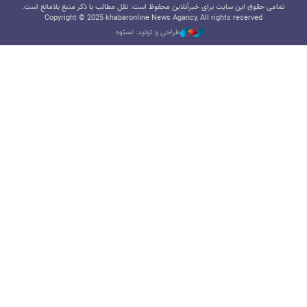
تمامی حقوق این سایت برای خبرآنلاین محفوظ است. نقل مطالب با ذکر منبع بلامانع است.
Copyright © 2025 khabaronline News Agancy, All rights reserved
طراحی و تولید: نستوه