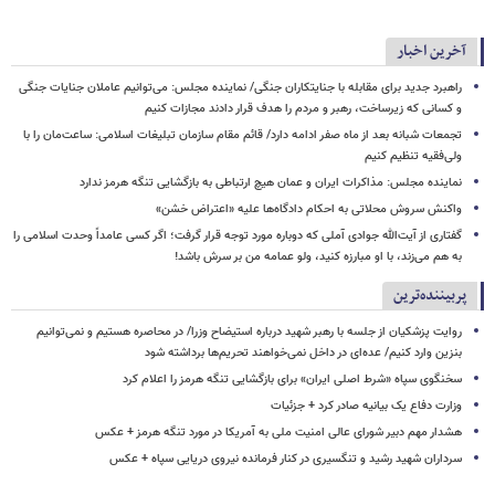
آخرین اخبار
راهبرد جدید برای مقابله با جنایتکاران جنگی/ نماینده مجلس: می‌توانیم عاملان جنایات جنگی
و کسانی که زیرساخت‌، رهبر و مردم را هدف قرار دادند مجازات کنیم
تجمعات شبانه بعد از ماه صفر ادامه دارد/ قائم مقام سازمان تبلیغات اسلامی: ساعت‌مان را با
ولی‌فقیه تنظیم‌ کنیم
نماینده مجلس: مذاکرات ایران و عمان هیچ ارتباطی به بازگشایی تنگه هرمز ندارد
واکنش سروش محلاتی به احکام دادگاه‌ها علیه «اعتراض خشن»
گفتاری از آیت‌الله جوادی آملی که دوباره مورد توجه قرار گرفت؛ اگر کسی عامداً وحدت اسلامی را
به هم می‌زند، با او مبارزه کنید، ولو عمامه من بر سرش باشد!
پربیننده‌ترین
روایت پزشکیان از جلسه با رهبر شهید درباره استیضاح وزرا/ در محاصره هستیم و نمی‌توانیم
بنزین وارد کنیم/ عده‌ای در داخل نمی‌خواهند تحریم‌ها برداشته شود
سخنگوی سپاه «شرط اصلی ایران» برای بازگشایی تنگه هرمز را اعلام کرد
وزارت دفاع یک بیانیه صادر کرد + جزئیات
هشدار مهم دبیر شورای عالی امنیت ملی به آمریکا در مورد تنگه هرمز + عکس
سرداران شهید رشید و تنگسیری در کنار فرمانده نیروی دریایی سپاه + عکس