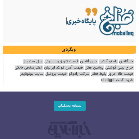
وبگردی
خبرآنلاین
راه نو آنلاین
بازی آنلاین
قیمت تلویزیون سونی
مبل مینیمال
جراح بینی گوشتی
پرشین هتل
قیمت آهن فولاد ایرانیان
اعتبارسنجی بانکی
قیمت طلا امروز
بلیط قطار
شرکت رادوکو
قیمت پروفیل
سایت یوتوتایمز
خرید اکانت chatgpt
نسخه دسکتاپ