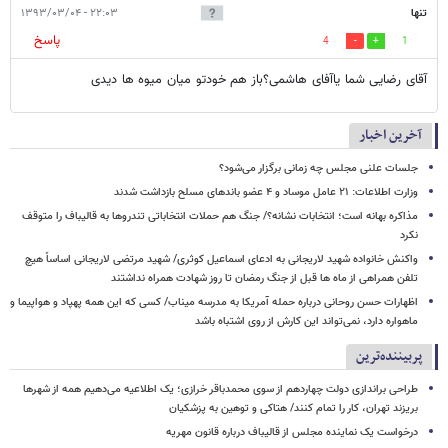
تنها
۲۲:۰۳ - ۱۳۹۳/۰۳/۰۴
پاسخ
4
1
آقای رضایی شما یاآفای هاشمی؟باز هم خودتو میان میوه ها دیدی
آخرین اخبار
جلسات علنی مجلس چه زمانی برگزار می‌شود؟
وزارت اطلاعات: ۲۱ عامل موساد و ۴ عضو باندهای مسلح بازداشت شدند
مذاکره بهانه است؛ انتخابات نشانه؟/ جنگ هم حملات انتخاباتی تندروها به قالیباف را متوقف
نکرد
واکنش خانواده شهید لاریجانی به ادعای اسماعیل کوثری/ شهید مرتضی لاریجانی اساساً هیچ
تلفن همراهی از ماه ها قبل از جنگ رمضان تا روز شهادت همراه نداشتند
اظهارات حسن روحانی درباره حمله آمریکا به مدرسه میناب/ کسی که این همه پهپاد و هواپیما و
ماهواره دارد، نمی‌تواند این کارش از روی اشتباه باشد
پربیننده‌ترین
طراحی براندازی دولت چهاردهم از سوی محمدباقر خرازی؛ یک اطلاعیه می‌دهیم همه از شهرها
بریزند تهران، کار را تمام کنند/ هتاکی و توهین به پزشکیان
درخواست یک نماینده مجلس از قالیباف درباره قانون مهریه