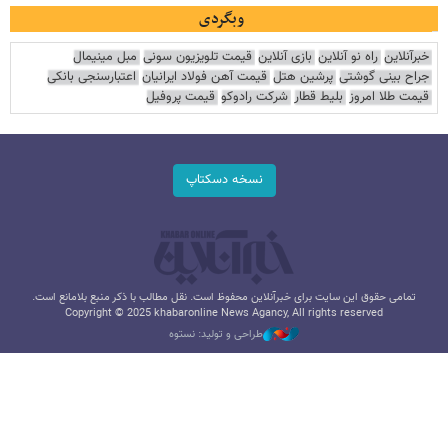
وبگردی
خبرآنلاین
راه نو آنلاین
بازی آنلاین
قیمت تلویزیون سونی
مبل مینیمال
جراح بینی گوشتی
پرشین هتل
قیمت آهن فولاد ایرانیان
اعتبارسنجی بانکی
قیمت طلا امروز
بلیط قطار
شرکت رادوکو
قیمت پروفیل
نسخه دسکتاپ
تمامی حقوق این سایت برای خبرآنلاین محفوظ است. نقل مطالب با ذکر منبع بلامانع است.
Copyright © 2025 khabaronline News Agancy, All rights reserved
طراحی و تولید: نستوه