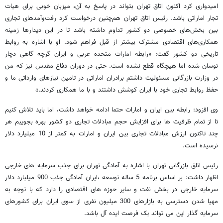
امیدواری کرد اکنون اتاق تهران بتواند در پاسخ به آن، میزبان خوبی برای هیات
تجار اماراتی باشد. رئیس اتاق تهران هم‌چنین درخواست کرد رفت‌وآمدهای تجاری
بین بخش‌های خصوصی دو کشور تداوم داشته باشد تا در این دیدارها زمینه
همکاری‌های اقتصادی مشترک بیشتر از قبل فراهم شود. او با اشاره به روابط
تاریخی دو کشور گفت: «رابطه امارات متحده عربی و ایران گرچه گاهی دچار
نوسان شده اما هیچگاه قطع نشده است. حتی در دوران دفاع مقدس نیز که من
در وزارت بازرگانی مسئولیت داشتم برادران اماراتی در تامین نیازهای وارداتی ما و
حفظ روابط تجاری خود با ایران کوشش داشتند و با ما همکاری کردند.»
وی افزود: رابطه بین ایران و امارات حتما ادامه خواهد داشت، اما باید تلاش کنیم
تا از تمام ظرفیت ها برای افزایش حجم مبادلات تجاری دو کشور بهره بجوییم هر
چند تاکنون ارزش مبادلات تجاری بین ایران و امارات به کمتر از 10 میلیارد دلار
نرسیده است.
رئیس اتاق بازرگانی تهران با اشاره به آمادگی تهران برای جذب سرمایه های خارجی
اظهار داشت: بر اساس برنامه 5 ساله توسعه ،ایران آمادگی جذب 900 میلیارد دلار
سرمایه خارجی در بخش نفت و سایر حوزه های اقتصادی را دارد که با توجه به
مهیا شدن دسترسی به بازارهای 300 میلیون نفری از سوی ایران برای کشورهای
سرمایه گذار این می تواند یک فرصت ایده آل باشد.