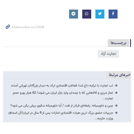
برچسب‌ها
تجارت آزاد
خبرهای مرتبط
تب تجارت با ترکیه داغ شد/ فعالان اقتصادی ترک به دیدار بازرگانان تهرانی آمدند
تجار مرزی و کالاهایی که با چمدان وارد بازار ایران می شوند/ 62 هزار یورو حجم
تجارت…
چین و خاورمیانه: رابطه‌ای فراتر از نفت / آیا خاورمیانه سکوی پرش پکن می شود؟
جزییات حضور بزرگ ترین هیات اقتصادی امارات پس از 8 سال در ایران/آل اسحاق:
وزارت خارجه…