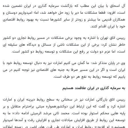
آل اسحاق با بیان این مطلب که بازگشت سرمایه گذاری در ایران تضمین شده
است، افزود: قطعا مشکلات ما دیر یا زود حل خواهد شد، اما؛ امیدواریم دوستان و
همکاران قدیمی ما بیشتر و زودتر از سایر کشورها نسبت به بهبود روابط اقتصادی
خود با ایران اقدام کنند.
رییس اتاق تهران با اشاره به وجود برخی مشکلات در مسیر روابط تجاری دو کشور
خاطر نشان کرد: برخی از این مشکلات ناشی از مسائل و دیدگاه های سلیقه ای
است، اما عزم دو دولت بر رفع این مشکلات و توسعه روابط دو کشور است.
وی در پایان متذکر شد: ما گمان می کنیم امارات نیز به دنبال توسعه روابط خود با
ایران است و اگر در این مسیر صرفا به جنبه های اقتصادی نیز توجه کنیم در می
یابیم که توسعه روابط به نفع هر دو طرف است.
به سرمایه گذاری در ایران علاقمند هستیم
رییس اتاق بازرگانی امارات نیز در سخنانی به سطح روابط دیرینه ایران و امارات
اشاره کرد و گفت که این ارتباط این دوکشورهمواره مبتنی براحترام متقابل و بر
پایه هایی محکم استوار بوده است. محمد ثانی مرشد الرمیثی ادامه داد:« ما به
توسعه این روابط از طریق افزایش مبادلات تجاری و افزایش رفت و آمدها امیدوار
هستیم.» او افزود:« روابط ایران و امارات طی قرن های اخیر، در زمینه املاک،