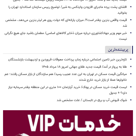
افشای پشت پرده ماجرای افزودن وایتکس به شیر/ توضیح رییس سازمان استاندارد تهران را
بخوانید
قیمت واقعی بنزین چقدر است؟/ میزان یارانه‌ای که دولت روی هر لیتر بنزین می‌دهد، مشخص
شد
خبر مهم وزیر جهادکشاورزی درباره میزان ذخایر کالاهای اساسی/ مطمئن باشید جای هیچ نگرانی
نیست
پربیننده‌ترین
تازه‌ترین خبر تامین اجتماعی درباره زمان پرداخت معوقات فروردین و اردیبهشت بازنشستگان
طلا به پرواز در آمد/ قیمت جدید طلای جهانی امروز ۱۸ مرداد ۱۴۰۵
میانگین قیمت مسکن در تهران به این عدد عجیب رسید/ هم سازندگان از بازار مسکن رفتند؛ عم
خانوارها عملا از بازار خرید خارج شدند
لیست قیمت خرید مسکن در پونک/ خرید آپارتمان ۱۰۰ متری در این منطقه چقدر سرمایه نیاز
دارد؟ + جدول
شوک قبوض آب و برق در تابستان / علت مشخص شد