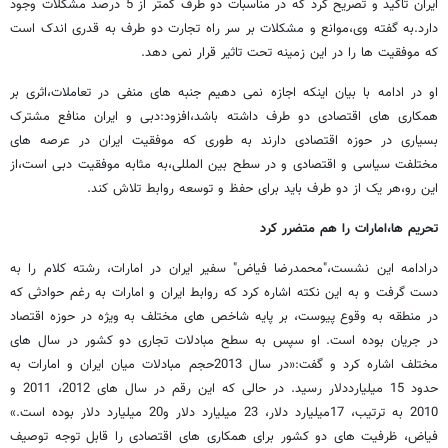
ایران تاکید و تصریح کرد که در مناسبات دو طرف کمتر از 5 درصد مشکلات وجود
دارد.به گفته وی،موانع و مشکلات بر سر راه تجارت دو طرف به قدری اندک است
که موفقیت ها را در این زمینه تحت تاثیر قرار نمی دهد.
او در ادامه با بیان اینکه اجازه نمی دهیم جنبه های منفی در تعاملات،اثری بر
همکاری های اقتصادی دو طرف داشته باشد،افزود:دبی و ایران منافع مشترک
بسیاری در حوزه اقتصادی دارند به طوری که موفقیت ایران در عرصه های
مختلفت سیاسی و اقتصادی و در سطح بین المللی،به مثابه موفقیت دبی است،از
این رو،هر یک از دو طرف باید برای حفظ و توسعه روابط تلاش کند.
تحریم ها،امارات را هم متضرر کرد
درادامه این نشست،"محمدرضا فیاض" سفیر ایران در امارات، رشته کلام را به
دست گرفت و به این نکته اشاره کرد که روابط ایران و امارات به رغم حوادثی که
در منطقه به وقوع پیوست، بر پایه شاخص های مختلف به ویژه در حوزه اقتصاد
در جریان بوده است. او سپس به سطح مبادلات تجاری دو کشور در سال های
مختلف اشاره کرد و گفت:«در سال 2013حجم مبادلات میان ایران و امارات به
حدود 15 میلیارددلار رسید. در حالی که این رقم در سال های 2012، 2011 و
2010 به ترتیب، 17میلیارد دلار، 23 میلیارد دلار و20 میلیارد دلار بوده است.»
فیاض، ظرفیت های دو کشور برای همکاری های اقتصادی را قابل توجه توصیف