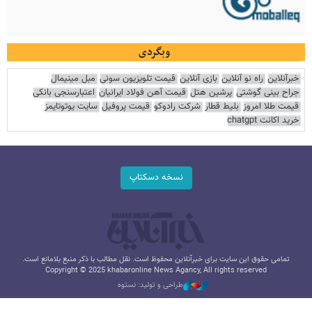
وبگردی
خبرآنلاین
راه نو آنلاین
بازی آنلاین
قیمت تلویزیون سونی
مبل مینیمال
جراح بینی گوشتی
پرشین هتل
قیمت آهن فولاد ایرانیان
اعتبارسنجی بانکی
قیمت طلا امروز
بلیط قطار
شرکت رادوکو
قیمت پروفیل
سایت یوتوتایمز
خرید اکانت chatgpt
نسخه دسکتاپ
تمامی حقوق این سایت برای خبرآنلاین محفوظ است. نقل مطالب با ذکر منبع بلامانع است.
Copyright © 2025 khabaronline News Agancy, All rights reserved
طراحی و تولید: نستوه