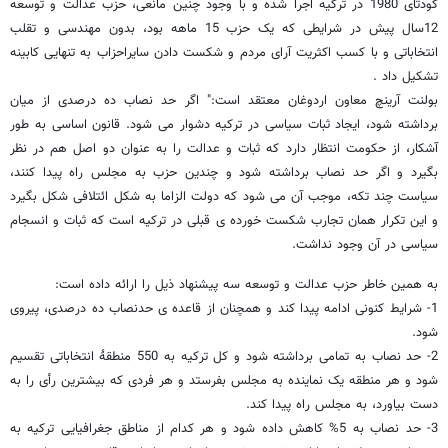
کودتای 1980 در ترکیه اجرا شده و با وجود چنین مانعی، حزب عدالت و توسعه
12سال پیش در شرایطی که یک حزب 15 ماهه بود، بدون مهندسی و تقلب
انتخاباتی و با کسب اکثریت آرای مردم و شکست دادن سایراحزاب به تنهایی کابینه
تشکیل داد .
بولنت آرینچ معاون اردوغان معتقد است:" اگر حد نصاب ده درصدی از میان
برداشته شود، ایجاد ثبات سیاسی در ترکیه دشوار می شود. قانون اساسی به طور
آشکار، از حکومت انتظار دارد که ثبات و عدالت را به عنوان دو اصل هم در نظر
بگیرد و اگر حد نصاب برداشته شود و چندین حزب به مجلس راه پیدا کنند،
سیاست چند تکه، موجب آن می شود که دولت الزاما به شکل ائتلافی شکل بگیرد
و این تکرار همان تجارب شکست خورده ی قبلی در ترکیه است که ثبات و انسجام
سیاسی در آن وجود نداشت.
به همین خاطر حزب عدالت و توسعه سه پیشنهاد ذیل را ارائه داده است:
1- شرایط کنونی ادامه پیدا کند و همچنان از قاعده ی حدنصاب ده درصدی، پیروی
شود.
2- حد نصاب به تمامی برداشته شود و کل ترکیه به 550 منطقۀ انتخاباتی تقسیم
شود و هر منطقه یک نماینده به مجلس بفرستد و هر فردی که بیشترین رأی را به
دست بیاورد، به مجلس راه پیدا کند.
3- حد نصاب به 5% کاهش داده شود و هر کدام از مناطق جغرافیایی ترکیه به