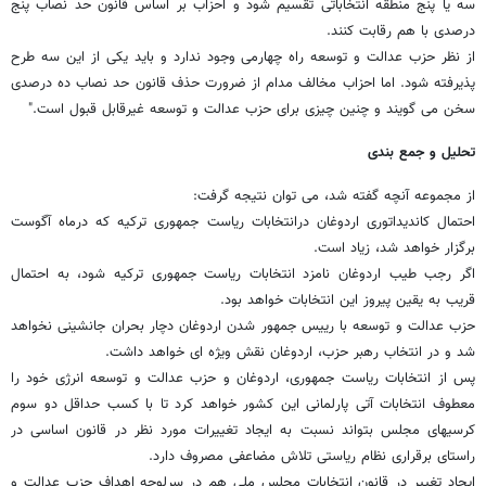
سه یا پنج منطقه انتخاباتی تقسیم شود و احزاب بر اساس قانون حد نصاب پنج
درصدی با هم رقابت کنند.
از نظر حزب عدالت و توسعه راه چهارمی وجود ندارد و باید یکی از این سه طرح
پذیرفته شود. اما احزاب مخالف مدام از ضرورت حذف قانون حد نصاب ده درصدی
سخن می گویند و چنین چیزی برای حزب عدالت و توسعه غیرقابل قبول است."
تحلیل و جمع بندی
از مجموعه آنچه گفته شد، می توان نتیجه گرفت:
احتمال کاندیداتوری اردوغان درانتخابات ریاست جمهوری ترکیه که درماه آگوست
برگزار خواهد شد، زیاد است.
اگر رجب طیب اردوغان نامزد انتخابات ریاست جمهوری ترکیه شود، به احتمال
قریب به یقین پیروز این انتخابات خواهد بود.
حزب عدالت و توسعه با رییس جمهور شدن اردوغان دچار بحران جانشینی نخواهد
شد و در انتخاب رهبر حزب، اردوغان نقش ویژه ای خواهد داشت.
پس از انتخابات ریاست جمهوری، اردوغان و حزب عدالت و توسعه انرژی خود را
معطوف انتخابات آتی پارلمانی این کشور خواهد کرد تا با کسب حداقل دو سوم
کرسیهای مجلس بتواند نسبت به ایجاد تغییرات مورد نظر در قانون اساسی در
راستای برقراری نظام ریاستی تلاش مضاعفی مصروف دارد.
ایجاد تغییر در قانون انتخابات مجلس ملی هم در سرلوحه اهداف حزب عدالت و