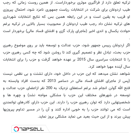
ترکیه تعلق دارد از فراگیری موثری برخورداراست. از همین روست زمانی که رجب
طیب اردوغان برای شرکت در انتخابات ریاست جمهوری نامزد شود، احتمال پیروزی
او قریب به یقین است و در این رابطه همین بس که نتایج انتخابات شهرداری
های ترکیه نشان داد رجب طیب اردوغان از محبوبیت بسیار بالایی در ترکیه برغم
حوادث یکسال و اندی اخیر (ماجرای پارک گزی و افشای فساد مالی) برخوردار است
.
اگر اردوغان رییس جمهور شود، حزب عدالت و توسعه باید بر روی موضوع رهبری
حزب بحث، تبادل نظر و تصمیم گیری کند تا روشن شود که چه کسی رهبری حزب
را تا انتخابات سراسری سال 2015 بر عهده خواهد گرفت و حزب را برای انتخابات
سال آینده مهیا خواهد کرد.
شواهد نشان میدهد که این حزب در داخل خود، دارای تشتت و بی نظمی نیست
(پس از ماجرای افشای فساد مالی در دسامبر 2013 که بدست افراد وابسته به
فتح الله گولن انجام شد برغم استعفای نزدیک به 200 نفر ازاعضای حزب عدالت و
توسعه در شهرهای مختلف این حزب با مشکلی مواجه نشد) و چهره ها و
شخصیتهایی دارد که توان رهبری حزب را دارند. این حزب دارای کادرهای توانمندی
است که می توانند حزب را به خوبی اداره کنند و آن را در مسیر تداوم پیروزیها
پیش ببرند و از این حیث بعید می نماید مشکلی بروز نماید.