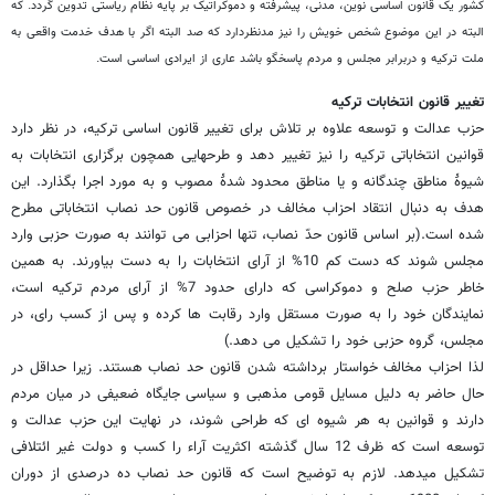
کشور یک قانون اساسی نوین، مدنی، پیشرفته و دموکراتیک بر پایه نظام ریاستی تدوین گردد. که
البته در این موضوع شخص خویش را نیز مدنظردارد که صد البته اگر با هدف خدمت واقعی به
ملت ترکیه و دربرابر مجلس و مردم پاسخگو باشد عاری از ایرادی اساسی است.
تغییر قانون انتخابات ترکیه
حزب عدالت و توسعه علاوه بر تلاش برای تغییر قانون اساسی ترکیه، در نظر دارد
قوانین انتخاباتی ترکیه را نیز تغییر دهد و طرحهایی همچون برگزاری انتخابات به
شیوۀ مناطق چندگانه و یا مناطق محدود شدۀ مصوب و به مورد اجرا بگذارد. این
هدف به دنبال انتقاد احزاب مخالف در خصوص قانون حد نصاب انتخاباتی مطرح
شده است.(بر اساس قانون حدّ نصاب، تنها احزابی می توانند به صورت حزبی وارد
مجلس شوند که دست کم 10% از آرای انتخابات را به دست بیاورند. به همین
خاطر حزب صلح و دموکراسی که دارای حدود 7% از آرای مردم ترکیه است،
نمایندگان خود را به صورت مستقل وارد رقابت ها کرده و پس از کسب رای، در
مجلس، گروه حزبی خود را تشکیل می دهد.)
لذا احزاب مخالف خواستار برداشته شدن قانون حد نصاب هستند. زیرا حداقل در
حال حاضر به دلیل مسایل قومی مذهبی و سیاسی جایگاه ضعیفی در میان مردم
دارند و قوانین به هر شیوه ای که طراحی شوند، در نهایت این حزب عدالت و
توسعه است که ظرف 12 سال گذشته اکثریت آراء را کسب و دولت غیر ائتلافی
تشکیل میدهد. لازم به توضیح است که قانون حد نصاب ده درصدی از دوران