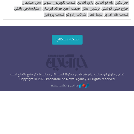
خبرآنلاین
راه نو آنلاین
بازی آنلاین
قیمت تلویزیون سونی
مبل مینیمال
جراح بینی گوشتی
پرشین هتل
قیمت آهن فولاد ایرانیان
اعتبارسنجی بانکی
قیمت طلا امروز
بلیط قطار
شرکت رادوکو
قیمت پروفیل
نسخه دسکتاپ
تمامی حقوق این سایت برای خبرآنلاین محفوظ است. نقل مطالب با ذکر منبع بلامانع است.
Copyright © 2025 khabaronline News Agancy, All rights reserved
طراحی و تولید: نستوه