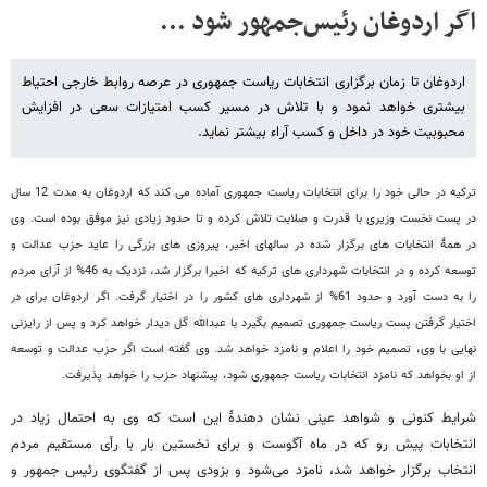
اگر اردوغان رئیس‌جمهور شود ...
اردوغان تا زمان برگزاری انتخابات ریاست جمهوری در عرصه روابط خارجی احتیاط
بیشتری خواهد نمود و با تلاش در مسیر کسب امتیازات سعی در افزایش
محبوبیت خود در داخل و کسب آراء بیشتر نماید.
ترکیه در حالی خود را برای انتخابات ریاست جمهوری آماده می کند که اردوغان به مدت 12 سال
در پست نخست وزیری با قدرت و صلابت تلاش کرده و تا حدود زیادی نیز موفق بوده است. وی
در همۀ انتخابات های برگزار شده در سالهای اخیر، پیروزی های بزرگی را عاید حزب عدالت و
توسعه کرده و در انتخابات شهرداری های ترکیه که اخیرا برگزار شد، نزدیک به 46% از آرای مردم
را به دست آورد و حدود 61% از شهرداری های کشور را در اختیار گرفت. اگر اردوغان برای در
اختیار گرفتن پست ریاست جمهوری تصمیم بگیرد با عبدالله گل دیدار خواهد کرد و پس از رایزنی
نهایی با وی، تصمیم خود را اعلام و نامزد خواهد شد. وی گفته است اگر حزب عدالت و توسعه
از او بخواهد که نامزد انتخابات ریاست جمهوری شود، پیشنهاد حزب را خواهد پذیرفت.
شرایط کنونی و شواهد عینی نشان دهندۀ این است که وی به احتمال زیاد در
انتخابات پیش رو که در ماه آگوست و برای نخستین بار با رأی مستقیم مردم
انتخاب برگزار خواهد شد، نامزد می‌شود و بزودی پس از گفتگوی رئیس جمهور و