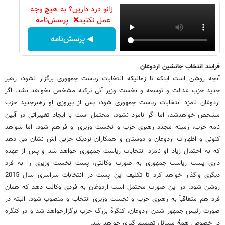
زانو درد دارین؟ به هیچ وجه
عمل نکنید❌ "پرسش‌نامه"
◀ پرسش‌نامه
فرایند انتخاب جانشین اردوغان
آنچه روشن است اینکه تا زمانیکه انتخابات ریاست جمهوری برگزار نشود، رهبر
جدید حزب عدالت و توسعه و نخست وزیر آتی ترکیه مشخص نخواهد نشد. اگر
اردوغان نامزد انتخابات ریاست جمهوری شود، پس از پیروزی او رهبرجدید حزب
مشخص خواهدشد، اما اگر نامزد نشود، محتمل است با ایجاد تغییراتی در آیین
نامه حزب، زمینه مجدد رهبری حزب و نخست وزیری او فراهم شود. اما شواهد
کنونی و اظهارات اردوغان و دوستان و همکاران نزدیک حزبی اش نشان می دهد
که به احتمال زیاد او نامزد انتخابات ریاست جمهوری خواهد شد و پس از عهده
داری پست ریاست جمهوری به صورت وکالتی، پست نخست وزیری را به فرد
دیگری واگذار خواهد کرد تا تکلیف این پست در انتخابات سراسری سال 2015
روشن شود. در این صورت محتمل است اردوغان به فردی وکالت دهد که همان
فرد هم متعاقباً به رهبری حزب و نخست وزیری انتخاب و منصوب شود. البته در
صورت رئیس جمهور شدن اردوغان، کنگرۀ بزرگ حزب برگزارخواهد شد و در کنگره
در خصوص همۀ مسائل تصمیم گیری خواهد شد.