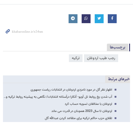
برچسب‌ها
رجب طیب اردوغان
ترکیه
خبرهای مرتبط
اظهار نظر گل در مورد نامزدی اردوغان در انتخابات ریاست جمهوری
آب شدن یخ روابط تل آویو- آنکارا درآستانه انتخابات/ نگاهی به پیشینه روابط ترکیه و…
اردوغان با مخالفان تسویه حساب کرد
اردوغان تا سال 2023 همچنان در قدرت می ماند
تقلای حزب حاکم ترکیه برای متقاعد کردن عبدالله گل