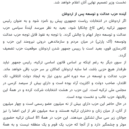
نخست وزیر تصمیم نهایی آنان اعلام خواهد شد.
آینده حزب عدالت و توسعه پس از اردوغان
اگر اردوغان در انتخابات ریاست جمهوری پیش رو نامزد شود و به عنوان رئیس
جمهور ترکیه راهی کاخ چانکایا شود، بعید به نظر میرسد آیندۀ سیاسی حزب
عدالت و توسعه دچار ابهام یا چالش گردد. با توجه به نفوذ قابل توجه حزب عدالت
وتوسعه (آک پارتی) در میان مردم و سازماندهی درونی نیرومند این حزب و
کادرسازی قوی، بعید است با رییس جمهور شدن اردوغان موقعیت حزب تضعیف
گردد.
از سوی دیگر به رغم اینکه بر اساس قانون اساسی ترکیه، رئیس جمهور نباید
طرفدار هیچ حزبی باشد، اما سایه اردوغان کماکان بر سر حزب باقی خواهد ماند.
حزب عدالت و توسعه در سه دوره اخیر بدون نیاز به ایجاد دولت ائتلافی، تک
اقتدار، صاحب دولت و اکثریت آراء بوده است و دارای بیش از سیصد کرسی در
مجلس ملی ترکیه است. این حزب در هشت انتخابات شرکت کرده و در همۀ این
رقابتها، حزب غالب و نخست بوده است.
در حال حاضر این حزب دارای بیش از نه میلیون عضو رسمی است و چهار میلیون
از آنان، از میان زنان و دختران ترکیه هستند و سه میلیون نفر از این اعضا را نیز
جوانان زیر سی سال تشکیل میدهند. این حزب در همۀ 81 استان ترکیه حضوری
موثر و چشمگیر دارد و از آنجا که حزب یک قوم و یک منطقه نیست و به همۀ