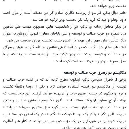
نخست وزیر خواهد شد.
خانم نهال بنگی کاراسو از روزنامه نگاران اسلام گرا نیز معتقد است از میان احمد
داود اوغلو و عبدالله گل، یک نفر نخست وزیر ترکیه خواهد شد.
در دیگر محافل رسانه ای ترکیه نیز از شخصیت هایی همچون مهمت علی شاهین
مرد شماره دو حزب عدالت و توسعه و علی باباجان معاون کنونی اردوغان به عنوان
دیگر شانس های مهم برای عهده دار شدن پست نخست وزیری صحبت می شود.
البته باید خاطرنشان گردد که در شرایط کنونی شانس عبدالله گل به عنوان رهبرآتی
حزب عدالت و توسعه و نخست وزیر ترکیه بیش از بقیه است. هرچند که او با
مدل معروف پوتین -مدودف مخالفت کرده است.
مکانیسم دو رهبری حزب عدالت و توسعه
برخی از ناظران سیاسی ترکیه اینگونه مطرح کرده اند که در آینده حزب عدالت و
توسعه از مکانیسم دو رئیسه استفاده خواهد کرد و یکی از روسا وظیفۀ نخست
وزیری و دیگری نیز پست رهبری حزب را برعهده خواهد گرفت. این درحالیست که
بولنت آرینچ معاون اردوغان معتقد است: "این مکانیسم با منش سیاسی و حزبی
حزب عدالت و توسعه منطبق نیست. او می گوید طبق مثلهای معروف؛ دو پادشاه
در یک اقلیم نگجند یا در یک روستا دو کدخدا نگنجند، در یک استان دو استاندار و
در یک شهرداری دو شهردار و در یک حزب دو رهبر نمی توانند در کنار هم فعالیت
کنند و پست هر دوی آنها، هم عرض باشد.