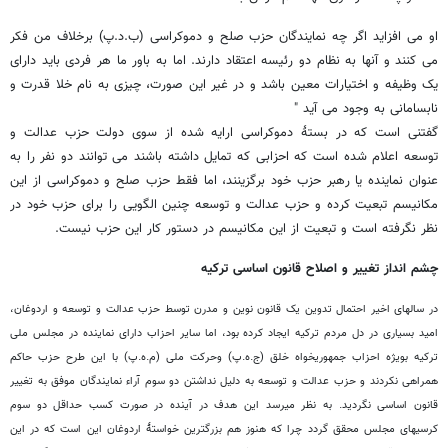
او می افزاید اگر چه نمایندگان حزب صلح و دموکراسی (ب.د.پ) برخلاف من فکر
می کنند و آنها به نظام دو رئیسه اعتقاد دارند. اما به باور ما هر فردی باید دارای
یک وظیفه و اختیارات معین باشد و در غیر این صورت، چیزی به نام خلا قدرت و
نابسامانی به وجود می آید "
گفتنی است که در بستۀ دموکراسی ارایه شده از سوی دولت حزب عدالت و
توسعه اعلام شده است که احزابی که تمایل داشته باشند می توانند دو نفر را به
عنوان نماینده یا رهبر حزب خود برگزینند، اما فقط حزب صلح و دموکراسی از این
مکانیسم تبعیت کرده و حزب عدالت و توسعه چنین الگویی را برای حزب خود در
نظر نگرفته است و تبعیت از این مکانیسم در دستور کار این حزب نیست.
چشم انداز تغییر و اصلاح قانون اساسی ترکیه
در سالهای اخیر احتمال تدوین یک قانون نوین و مدرن توسط حزب عدالت و توسعه و اردوغان،
امید بسیاری در دل مردم ترکیه ایجاد کرده بود، اما سایر احزاب دارای نماینده در مجلس ملی
ترکیه بویژه احزاب جمهوریخواه خلق (ج.ه.پ) وحرکت ملی (م.ه.پ) با این طرح حزب حاکم
همراهی نکردند و حزب عدالت و توسعه به دلیل نداشتن دو سوم آراء نمایندگان موفق به تغییر
قانون اساسی نگردید. به نظر میرسد این هدف در آینده در صورت کسب حداقل دو سوم
کرسیهای مجلس محقق گردد چرا که هنوز هم بزرگترین خواستۀ اردوغان این است که در این