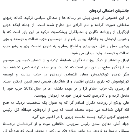
جانشینان احتمالی اردوغان
در این خصوص از چندی پیش در رسانه ها و محافل سیاسی ترکیه، گمانه زنیهای
مختلفی صورت گرفته و نام افرادی نیز مطرح شده است. از جمله اینکه عونی
اوزگورل از روزنامه نگاران و تحلیلگران پیشکسوت ترکیه بر این باور است که با
راهیابی اردوغان به چانکایا، بینالی یلدرم از موسسین حزب عدالت و توسعه و وزیر
پیشین حمل و نقل، دریانوردی و اطلاع رسانی، به عنوان نخست وزیر و رهبر حزب
عدالت و توسعه، وارد میدان می شود.
اورال چالشلار از دیگر روزنامه نگاران باسابقۀ ترکیه و از اعضای کمیسیون موسوم
به فرزانگان صلح، بر این باور است که نخست وزیر بعدی ترکیه کسی نخواهد بود
مگر نومان کورتولموش معان اقتصادی اردوغان در حزب عدالت و توسعه
کورتولموش که دارای دکترای اقتصاد و از شاگردان قدیمی نجم الدین اربکان است.
او رهبری یک حزب اسلام گرا را بر عهده داشته اما در سال 2012 حزب خود را
منحل کرده و با کادرهای تحت فرمان خود به اردوغان پیوست.
علی بولاچ از روزنامه نگاران اسلام گرا که به عنوان یک شخصیت نزدیک به فتح
الله گولن شناخته می شود، معتقد است که پس از اردوغان، عبدالله گل، رئیس
جمهوری کنونی ترکیه، پست نخست وزیری را در اختیار می گیرد .
جواد اُنش معاون سابق رئیس سرویس اطلاعاتی میت و از کارشناسان برجستۀ
مسائل مربوط به کردها، نیز مانند بولاچ فکر می کند و معتقد است که عبدالله گل