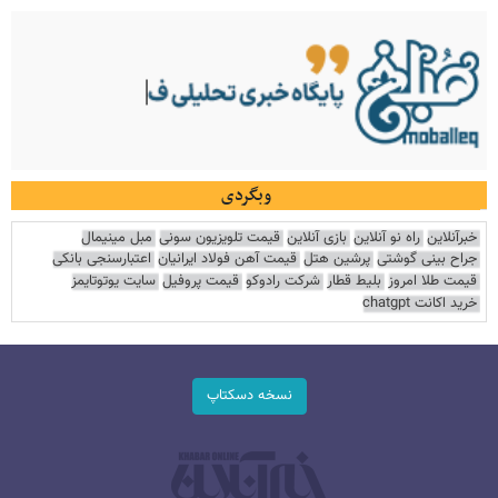
وبگردی
خبرآنلاین
راه نو آنلاین
بازی آنلاین
قیمت تلویزیون سونی
مبل مینیمال
جراح بینی گوشتی
پرشین هتل
قیمت آهن فولاد ایرانیان
اعتبارسنجی بانکی
قیمت طلا امروز
بلیط قطار
شرکت رادوکو
قیمت پروفیل
سایت یوتوتایمز
خرید اکانت chatgpt
نسخه دسکتاپ