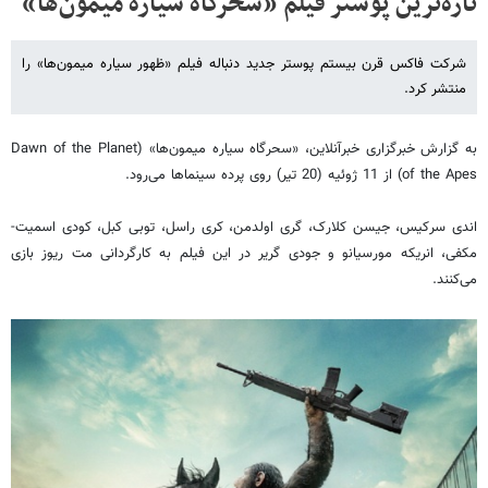
تازه‌ترین پوستر فیلم «سحرگاه سیاره میمون‌ها»
شرکت فاکس قرن بیستم پوستر جدید دنباله فیلم «ظهور سیاره میمون‌ها» را
منتشر کرد.
به گزارش خبرگزاری خبرآنلاین، «سحرگاه سیاره میمون‌ها» (‌Dawn of the Planet
of the Apes) از 11 ژوئیه (20 تیر) روی پرده سینماها می‌رود.
اندی سرکیس، جیسن کلارک، گری اولدمن، کری راسل، توبی کبل، کودی اسمیت-
مکفی، انریکه مورسیانو و جودی گریر در این فیلم به کارگردانی مت ریوز بازی
می‌کنند.