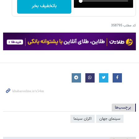
باتخفیف بخر
کد مطلب
358795
برچسب‌ها
سینمای جهان
اکران سینما