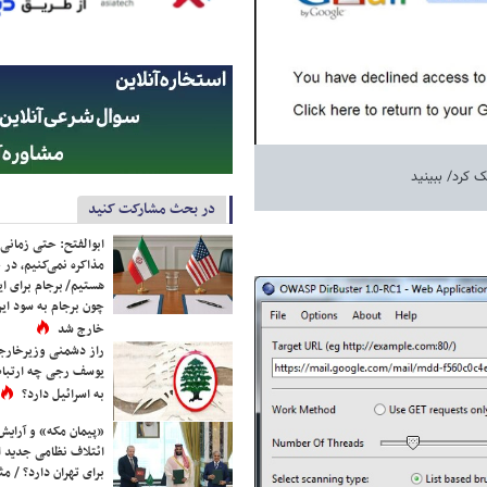
 کرد/ ببینید
در بحث مشارکت کنید
ابوالفتح: حتی زمانی 
مذاکره نمی‌کنیم، در 
هستیم/ برجام برای ای
چون برجام به سود ایرا
خارج شد
راز دشمنی وزیرخارجه 
یوسف رجی چه ارتباط
به اسرائیل دارد؟
«پیمان مکه» و آرایش
ائتلاف نظامی جدید 
برای تهران دارد؟ / مث