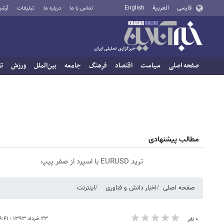
فارسی
العربية
English
تماس با ما
درباره ما
تبلیغات
آرشی
صفحه اصلی
سیاست
اقتصاد
فرهنگ
جامعه
بین‌الملل
ورزش
تا
مطالب پیشنهادی
ترید EURUSD با اسپرد از صفر پیپ
صفحه اصلی
اخبار دانش و فناوری
اینترنت
۲۳ خرداد ۱۳۹۳ - ۰۹:۴۱
۰ نفر