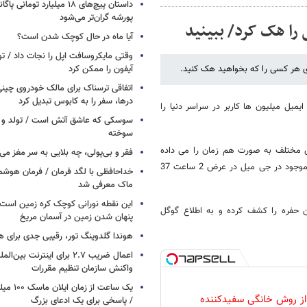
داستان پیچ‌های ۱۸ میلیارد توم
پورشه گران‌تر می‌شود
را هک کرد/ ببینید
آیا ماه در حال کوچک شدن است؟
وقتی مایکروسافت اپل را نجات داد / 
 هر کسی را که بخواهید هک کنید.
آیفون را ممکن کرد
اتفاقی ترسناک برای مالک خودروی چین
درها، سفر را به کابوس تبدیل کرد
میل میلیون ها کاربر در سراسر دنیا را
سوسکی که عاشق آتش است / تولد و ز
سوخته
ای مختلف به صورت هم زمان را می داده
فقر و بی‌پولی، چه بلایی به سر مغز می‌آ
است و حفیف با استفاده از نرم افزار خودساخته موسوم به DirBuster و باگ موجود در جی میل در عرض 2 ساعت 37
خداحافظی با لگد فرمان / فرمان هوشم
ماک معرفی شد
این نقطه نورانی کوچک کره زمین است 
ن حفره را کشف کرده و به اطلاع گوگل
پنهان شدن زمین در آسمان مریخ
هوندا گلدوینگ تور، رقیبی جدی برای ه
اعمال ضریب ۲.۷ برای اینترنت 
واکنش سازمان تنظیم مقررات
یک ساعت از
 از روش خانگی سفیدکننده
/ پاسخی برای یک ادعای بزرگ