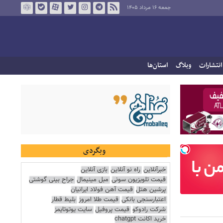
جمعه ۱۶ مرداد ۱۴۰۵
انتشارات
وبلاگ
استان‌ها
وبگردی
خبرآنلاین
راه نو آنلاین
بازی آنلاین
قیمت تلویزیون سونی
مبل مینیمال
جراح بینی گوشتی
پرشین هتل
قیمت آهن فولاد ایرانیان
اعتبارسنجی بانکی
قیمت طلا امروز
بلیط قطار
شرکت رادوکو
قیمت پروفیل
سایت یوتوتایمز
خرید اکانت chatgpt