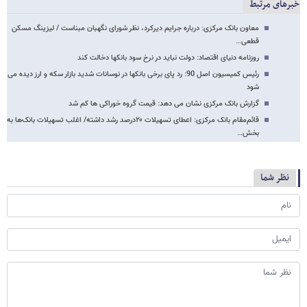
خبرهای مرتبط
معاون بانک مرکزی: درباره جرایم دیرکرد، نظر شورای نگهبان مبناست / لیزینگ مسکن
قطعی…
روزنامه دنیای اقتصاد: دولت نباید در نرخ سود بانکها دخالت کند
رئیس کمیسیون اصل 90: رد پای برخی بانکها در نوسانات شدید بازار سکه و ارز دیده می
شود
گزارش بانک مرکزی نشان می دهد: قیمت گروه خوراکی ها کم شد
قائم‌مقام بانک مرکزی: اعطای تسهیلات ۲۰درصد رشد داشته/ اغلب تسهیلات بانک‌ها به
بخش…
نظر شما