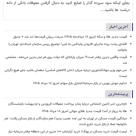
بجای اینکه سود سپرده گذار را ضایع کنید به دنبال گرفتن معوقات بانکی از دانه
درشت ها باشید....
آخرین اخبار
قیمت جدید طلا و سکه امروز ۱۸ مردادماه ۱۴۰۵/ سرعت ریزش قیمت‌ها تند شد + جدول
افشای پشت پرده ماجرای افزودن وایتکس به شیر/ توضیح رییس سازمان استاندارد تهران را
بخوانید
قیمت واقعی بنزین چقدر است؟/ میزان یارانه‌ای که دولت روی هر لیتر بنزین می‌دهد، مشخص
شد
خبر مهم وزیر جهادکشاورزی درباره میزان ذخایر کالاهای اساسی/ مطمئن باشید جای هیچ نگرانی
نیست
تداوم جهش بورس در بازار سرمایه/تحلیل بازار سهام امروز ۱۸ مرداد ۱۴۰۵
پربیننده‌ترین
تازه‌ترین خبر تامین اجتماعی درباره زمان پرداخت معوقات فروردین و اردیبهشت بازنشستگان
طلا به پرواز در آمد/ قیمت جدید طلای جهانی امروز ۱۸ مرداد ۱۴۰۵
میانگین قیمت مسکن در تهران به این عدد عجیب رسید/ هم سازندگان از بازار مسکن رفتند؛ عم
خانوارها عملا از بازار خرید خارج شدند
لیست قیمت خرید مسکن در پونک/ خرید آپارتمان ۱۰۰ متری در این منطقه چقدر سرمایه نیاز