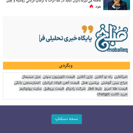
فاصله می‌گیرند/ایران نباید در مذاکرات با ترامپ قربانی روسیه و چین
شود
وبگردی
خبرآنلاین
راه نو آنلاین
بازی آنلاین
قیمت تلویزیون سونی
مبل مینیمال
جراح بینی گوشتی
پرشین هتل
قیمت آهن فولاد ایرانیان
اعتبارسنجی بانکی
قیمت طلا امروز
بلیط قطار
شرکت رادوکو
قیمت پروفیل
سایت یوتوتایمز
خرید اکانت chatgpt
نسخه دسکتاپ