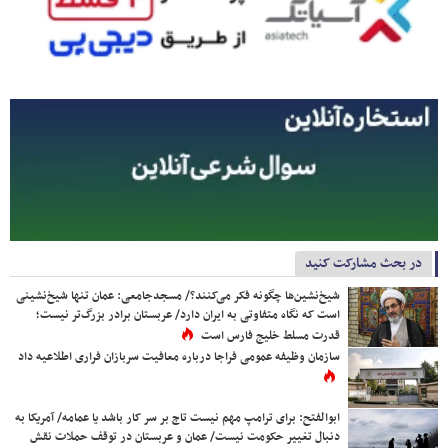
در بحث مشارکت کنید
شیخ‌نشین‌ها چگونه فکر می‌کنند؟/ مسجدجامعی: عمان تنها شیخ‌نشینی
است که نگاه متفاوتی به ایران دارد/ عربستان برادر بزرگ‌تر نیست؛
قدرت مسلط خلیج فارس است
سازمان وظیفه عمومی فراجا درباره معافیت سربازان فراری اطلاعیه داد
ابوالفتح: برای ترامپ مهم نیست تاج بر سر کار باشد یا عمامه/ آمریکا به
دنبال تغییر حکومت نیست/ عمان و عربستان در توقف حملات نقش