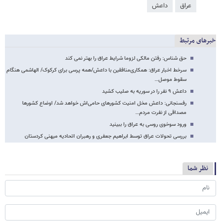
عراق
داعش
خبرهای مرتبط
حق شناس: رفتن مالکی لزوما شرایط عراق را بهتر نمی کند
سرخط اخبار عراق: همکاری‌منافقین با داعش/همه پرسی برای کرکوک/ الهاشمی هنگام
سقوط موصل…
داعش ۹ نفر را در سوریه به صلیب کشید
رفسنجانی: داعش مخل امنیت کشورهای حامی‌اش خواهد شد/ اوضاع کشورها
مصداقی از نفرت مردم…
ورود سوخوی روسی به عراق را ببینید
بررسی تحولات عراق توسط ابراهیم جعفری و رهبران اتحادیه میهنی کردستان
نظر شما