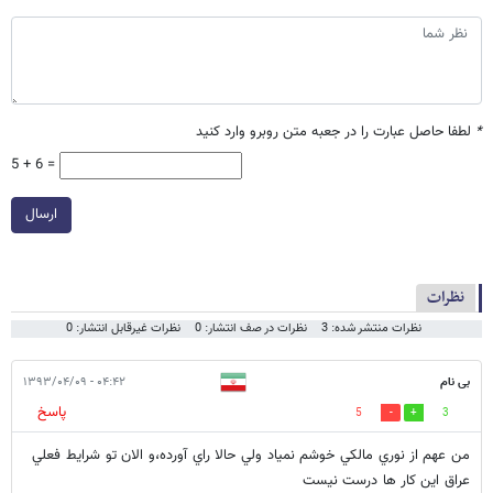
*
لطفا حاصل عبارت را در جعبه متن روبرو وارد کنید
5 + 6 =
ارسال
نظرات
نظرات منتشر شده: 3
نظرات در صف انتشار: 0
نظرات غیرقابل انتشار: 0
بی نام
۰۴:۴۲ - ۱۳۹۳/۰۴/۰۹
پاسخ
5
3
من عهم از نوري مالكي خوشم نمياد ولي حالا راي آورده،و الان تو شرايط فعلي
عراق اين كار ها درست نيست