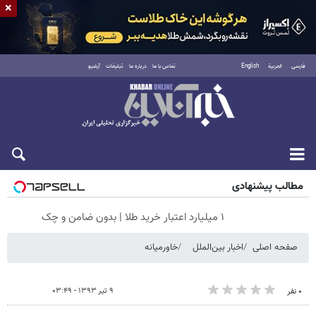
×
فارسی
العربية
English
تماس با ما
درباره ما
تبلیغات
آرشیو
پنجشنبه ۱۵ مرداد ۱۴۰۵
مطالب پیشنهادی
۱ میلیارد اعتبار خرید طلا | بدون ضامن و چک
صفحه اصلی
اخبار بین‌الملل
خاورمیانه
۹ تیر ۱۳۹۳ - ۰۳:۴۹
۰ نفر