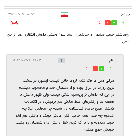
بی نام
۱۰:۴۵ - ۱۳۹۳/۰۴/۰۹
پاسخ
12
4
ازخیانتکار حامی بعثیون و جنایتکاران بشر سوز وحشی داعش انتظاری غیر از این
نیس.
بی نام
۱۹:۵۴ - ۱۳۹۳/۰۴/۰۹
0
2
هرکی مثل ما فکر نکنه لزوما خائن نیست ایشون در سخت
ترین روزها در عراق بوده و از دشمنان صدام محسوب میشده
در این که داعش تروریستیه شکی نیست ولی ظهور داعش به
ضعف ها و رفتارهای غلط مالکی هم برمیگرده در انتخابات
گذشته هیچ جریان شناسنامه دار شیعه چه مجلس اعلا چه
الدعوه چه صدر همه حامی رفتن مالکی بودند و مالکی هم اینو
خوب میدونه و با بزرگ کردن خظر داعش داره شیعیان رو پشت
خودش جمع میکنه