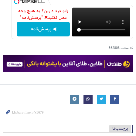
زانو درد دارین؟ به هیچ وجه
عمل نکنید❌ "پرسش‌نامه"
◀ پرسش‌نامه
کد مطلب
362803
برچسب‌ها