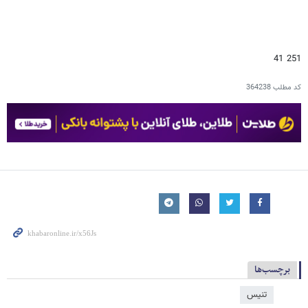
251 41
کد مطلب
364238
برچسب‌ها
تنیس