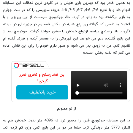
به همین خاطر بود که بهترین بازی هایش را در کلیدی ترین لحظات این مسابقه
انجام داد و با نتایج 6-7, 6-4, 7-6, 5-7, 6-4 حریف سوییسی را که در ست چهارم
به بازی برگشته بود به زانو در آورد. حالا جوکوویچ سرمست از این پیروزی و با
اعتماد به نفسی که گرفته روز پنج شنبه در مکانی نامعلوم در جزیره ای در مونته
نگرو با یلنا راستیچ مراسم ازدواج خودش را جشن خواهد گرفت. جوکوویچ بعد از
این بازی گفت:« دلم می خواهد این قهرمانی را به همسر آینده و فرزند آینده ام
تقدیم کنم. من به زودی پدر می شوم و هنوز دارم خودم را برای این نقش آماده
می کنم که لذت بخش است.»
این فشارسنج و نخری ضرر
کردی!
خرید باتخفیف
از تو ممنونم
در این مسابقه جوکوویچ فدرر را مجبور کرد که 4096 متر بدود. خودش هم به
اندازه 3773 متر دوندگی کرد. حتما هر دو در این بازی کمی وزن کم کرده اند.