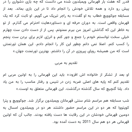
فدرر که هفت بار قهرمانی ویمبلدون شده می دانست که چه بازی دشواری را در
پیش رو دارد و همه تلاش خودش را انجام داد تا در این بازی بماند. بعد از
مسابقه جوکوویچ خطاب به او گفت:« به راجر تبریک می گویم. او ثابت کرد که یک
قهرمان واقعی است. به دوران حرفه ای و دستاوردهایت احترام می گذارم. از تو
به خاطر این که گذاشتی امروز من ببرم ممنونم. پس از از دست دادن ست چهارم
خیلی سخت توانستم خودم را جمع و جور کنم و انرژی لازم برای بردن ست پنجم
را کسب کنم. اصلا نمی دانم چطور این کار را انجام دادم. این همان تورنمنتی
است که من همیشه رویای پیروزی در آن را داشتم. بهترین تورنمنت جهان.»
تقدیم به مربی
او بعد از تشکر از خانواده اش افزود:« باید این قهرمانی را به اولین مربی ام
تقدیم کنم که پایه های اصلی ضربه زدن در تنیس و رفتار مناسب را به من یاد
داد. یلنا گنچیچ که سال گذشته درگذشت. این قهرمانی متعلق به اوست.»
شب مسابقه هم مراسم شام سنتی قهرمانان ویمبلدون برگزار شد. جوکوویچ و پترا
کویتووا که هر دو در این مراسم حضور داشتند هر دو در ویمبلدون امسال به
دومین قهرمانی خودشان در این رقابت ها دست یافته بودند. جالب آن که اولین
قهرمانی هر دو هم سال 2011 به دست آمده بود.