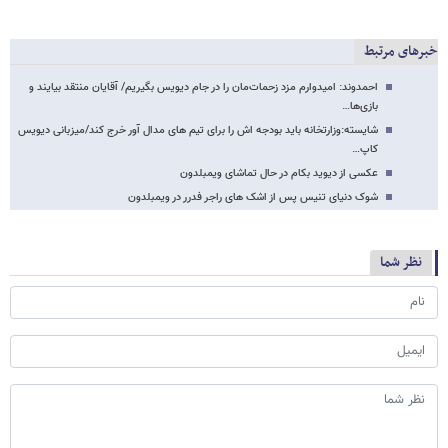
خبرهای مرتبط
احمدوند: امیدوارم مزد زحمات‌مان را در جام دیویس بگیریم/ آقایان منتقد بیایند و
بازی‌ها…
شایسته:وزارتخانه باید بودجه اش را برای تیم های مدال آور خرج کند/میزبانی دیویس
کاپ…
عکسی از دیوید بکام در حال تماشای ویمبلدون
شوک دنیای تنیس پس از اشک های راجر فدرر در ویمبلدون
نظر شما