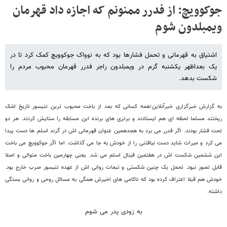
جوکوویچ: از فدرر ممنونم که اجازه داد قهرمان
ویمبلدون شوم
اشتیاق به قهرمانی و تحمل فشارها بود که به نوواک جوکوویچ کمک کرد تا در
یک بعداظهر یکشنبه گرم در ویمبلدون راجر فدرر قهرمان محبوب مردم را
شکست بدهد.
به گزارش خبرگزاری خبرآنلاین؛همه کسانی که بعد از باخت محبوب ترین تنیسور تاریخ اشک
ریختند مسلما لحظه ای هم ایستادند و برتری های برنده این مسابقه را ستایش کردند. هر دو
تحت فشار بودند. اگر فدرر می برد به هجدهمین عنوان قهرمانی اش در گرند اسلم ها دست پیدا
می کرد و میراث شاید دست نیافتنی را از خودش به جا می گذاشت. اما اگر جوکوویچ می باخت
این ششمین شکست اش در هفتمین فینال اسلم می شد. یعنی چهارمین باخت متوالی و اصلا
قابل تصور نبود. تحمل یک چنین شکستی و تبعات روانی اش از عهده تنیسور صرب خارج بود.
خودش هم قبلا اعتراف کرده بود که ناکامی های اخیرش همگی به مسائل روحی و روانی بستگی
داشته.
به زودی پدر می شوم